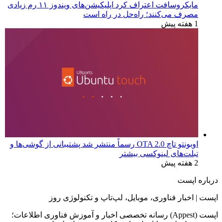
مایکروسافت اعتراف کرد اپلیکیشن‌های ویندوز ۱۱ رم زیادی
مصرف می‌کنند؛ راه‌حل در راه است
1 هفته پیش
اوبونتو تاچ OTA 2.0 رسماً منتشر شد پشتیبانی از گوشی‌ها و
تبلت‌های لینوکسی بیشتر
2 هفته پیش
درباره اپست
اپست | اخبار فناوری، موبایل، لپ‌تاپ و تکنولوژی روز
اپست (Appest) رسانه تخصصی اخبار و آموزش فناوری اطلاعات؛