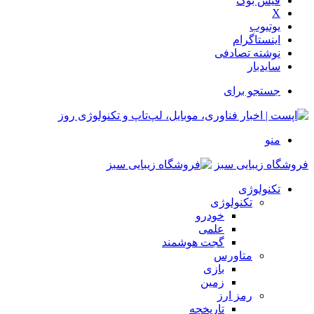
فیس بوک
X
یوتیوب
اینستاگرام
نوشته تصادفی
سایدبار
جستجو برای
منو
فروشگاه زیبایی سبز
تکنولوژی
تکنولوژی
خودرو
علمی
گجت هوشمند
متاورس
بازی
زمین
رمز ارز
تاریخچه