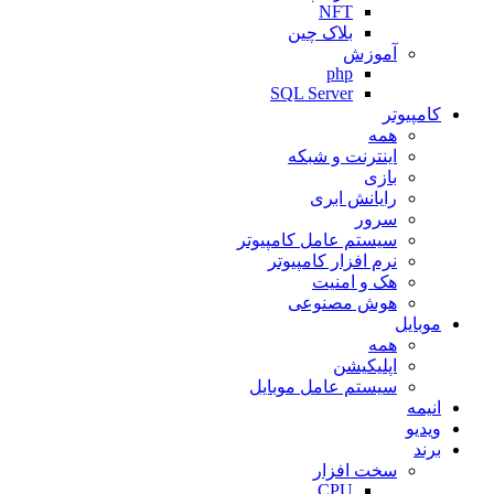
NFT
بلاک چین
آموزش
php
SQL Server
کامپیوتر
همه
اینترنت و شبکه
بازی
رایانش ابری
سرور
سیستم عامل کامپیوتر
نرم افزار کامپیوتر
هک و امنیت
هوش مصنوعی
موبایل
همه
اپلیکیشن
سیستم عامل موبایل
انیمه
ویدیو
برند
سخت افزار
CPU