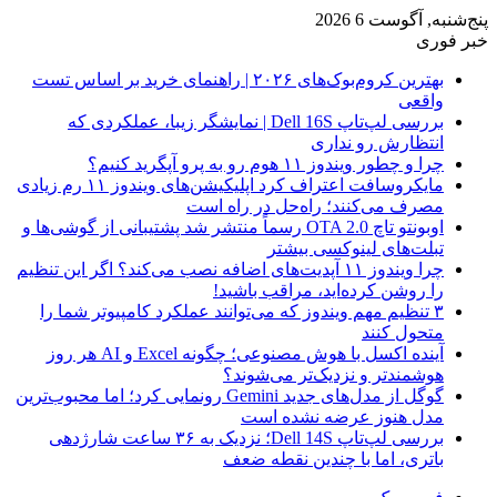
پنج‌شنبه, آگوست 6 2026
خبر فوری
بهترین کروم‌بوک‌های ۲۰۲۶ | راهنمای خرید بر اساس تست
واقعی
بررسی لپ‌تاپ Dell 16S | نمایشگر زیبا، عملکردی که
انتظارش رو نداری
چرا و چطور ویندوز ۱۱ هوم رو به پرو آپگرید کنیم؟
مایکروسافت اعتراف کرد اپلیکیشن‌های ویندوز ۱۱ رم زیادی
مصرف می‌کنند؛ راه‌حل در راه است
اوبونتو تاچ OTA 2.0 رسماً منتشر شد پشتیبانی از گوشی‌ها و
تبلت‌های لینوکسی بیشتر
چرا ویندوز ۱۱ آپدیت‌های اضافه نصب می‌کند؟ اگر این تنظیم
را روشن کرده‌اید، مراقب باشید!
۳ تنظیم مهم ویندوز که می‌توانند عملکرد کامپیوتر شما را
متحول کنند
آینده اکسل با هوش مصنوعی؛ چگونه Excel و AI هر روز
هوشمندتر و نزدیک‌تر می‌شوند؟
گوگل از مدل‌های جدید Gemini رونمایی کرد؛ اما محبوب‌ترین
مدل هنوز عرضه نشده است
بررسی لپ‌تاپ Dell 14S؛ نزدیک به ۳۶ ساعت شارژدهی
باتری، اما با چندین نقطه ضعف