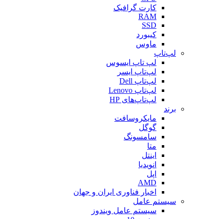
کارت گرافیک
RAM
SSD
کیبورد
ماوس
لپ‌تاپ
لپ تاپ ایسوس
لپ‌تاپ ایسر
لپ‌تاپ Dell
لپ‌تاپ Lenovo
لپ‌تاپ‌های HP
برند
مایکروسافت
گوگل
سامسونگ
متا
اینتل
انویدیا
اپل
AMD
اخبار فناوری ایران و جهان
سیستم عامل
سیستم عامل ویندوز