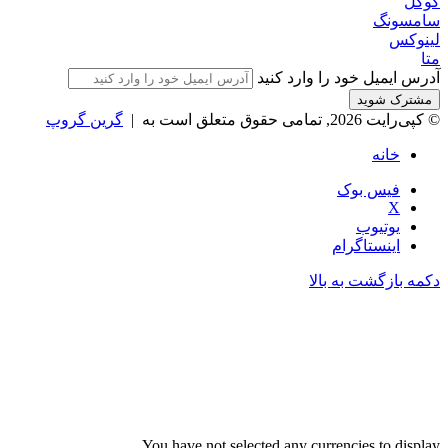
گوگل
سامسونگ
لینوکس
متا
آدرس ایمیل خود را وارد کنید
© کپی‌رایت 2026, تمامی حقوق متعلق است به |
گرین گروپ
خانه
فیس بوک
X
یوتیوب
اینستاگرام
دکمه بازگشت به بالا
You have not selected any currencies to display