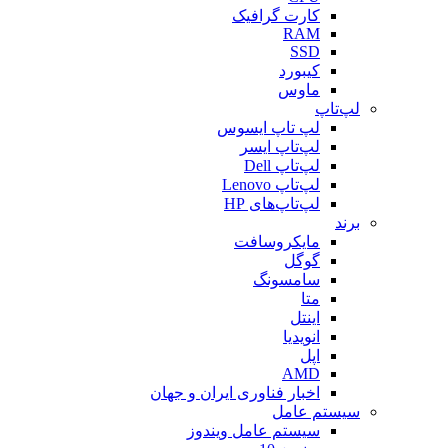
کارت گرافیک
RAM
SSD
کیبورد
ماوس
لپ‌تاپ
لپ تاپ ایسوس
لپ‌تاپ ایسر
لپ‌تاپ Dell
لپ‌تاپ Lenovo
لپ‌تاپ‌های HP
برند
مایکروسافت
گوگل
سامسونگ
متا
اینتل
انویدیا
اپل
AMD
اخبار فناوری ایران و جهان
سیستم عامل
سیستم عامل ویندوز