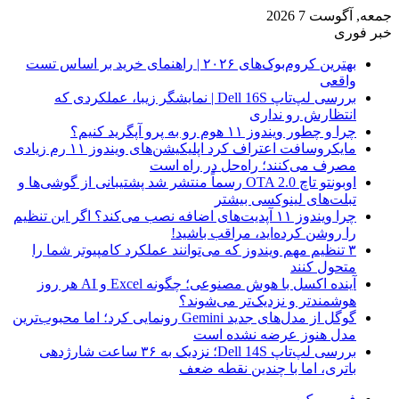
جمعه, آگوست 7 2026
خبر فوری
بهترین کروم‌بوک‌های ۲۰۲۶ | راهنمای خرید بر اساس تست
واقعی
بررسی لپ‌تاپ Dell 16S | نمایشگر زیبا، عملکردی که
انتظارش رو نداری
چرا و چطور ویندوز ۱۱ هوم رو به پرو آپگرید کنیم؟
مایکروسافت اعتراف کرد اپلیکیشن‌های ویندوز ۱۱ رم زیادی
مصرف می‌کنند؛ راه‌حل در راه است
اوبونتو تاچ OTA 2.0 رسماً منتشر شد پشتیبانی از گوشی‌ها و
تبلت‌های لینوکسی بیشتر
چرا ویندوز ۱۱ آپدیت‌های اضافه نصب می‌کند؟ اگر این تنظیم
را روشن کرده‌اید، مراقب باشید!
۳ تنظیم مهم ویندوز که می‌توانند عملکرد کامپیوتر شما را
متحول کنند
آینده اکسل با هوش مصنوعی؛ چگونه Excel و AI هر روز
هوشمندتر و نزدیک‌تر می‌شوند؟
گوگل از مدل‌های جدید Gemini رونمایی کرد؛ اما محبوب‌ترین
مدل هنوز عرضه نشده است
بررسی لپ‌تاپ Dell 14S؛ نزدیک به ۳۶ ساعت شارژدهی
باتری، اما با چندین نقطه ضعف