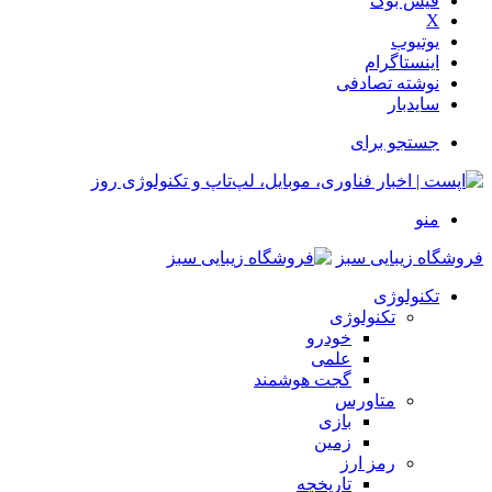
فیس بوک
X
یوتیوب
اینستاگرام
نوشته تصادفی
سایدبار
جستجو برای
منو
فروشگاه زیبایی سبز
تکنولوژی
تکنولوژی
خودرو
علمی
گجت هوشمند
متاورس
بازی
زمین
رمز ارز
تاریخچه