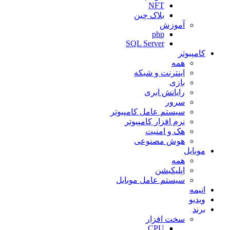
NFT
بلاک چین
آموزش
php
SQL Server
کامپیوتر
همه
اینترنت و شبکه
بازی
رایانش ابری
سرور
سیستم عامل کامپیوتر
نرم افزار کامپیوتر
هک و امنیت
هوش مصنوعی
موبایل
همه
اپلیکیشن
سیستم عامل موبایل
انیمه
ویدیو
برند
سخت افزار
CPU