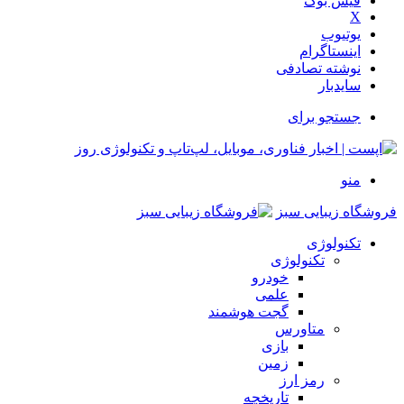
فیس بوک
X
یوتیوب
اینستاگرام
نوشته تصادفی
سایدبار
جستجو برای
منو
فروشگاه زیبایی سبز
تکنولوژی
تکنولوژی
خودرو
علمی
گجت هوشمند
متاورس
بازی
زمین
رمز ارز
تاریخچه