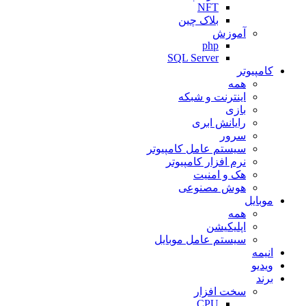
NFT
بلاک چین
آموزش
php
SQL Server
کامپیوتر
همه
اینترنت و شبکه
بازی
رایانش ابری
سرور
سیستم عامل کامپیوتر
نرم افزار کامپیوتر
هک و امنیت
هوش مصنوعی
موبایل
همه
اپلیکیشن
سیستم عامل موبایل
انیمه
ویدیو
برند
سخت افزار
CPU