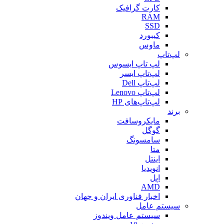
کارت گرافیک
RAM
SSD
کیبورد
ماوس
لپ‌تاپ
لپ تاپ ایسوس
لپ‌تاپ ایسر
لپ‌تاپ Dell
لپ‌تاپ Lenovo
لپ‌تاپ‌های HP
برند
مایکروسافت
گوگل
سامسونگ
متا
اینتل
انویدیا
اپل
AMD
اخبار فناوری ایران و جهان
سیستم عامل
سیستم عامل ویندوز