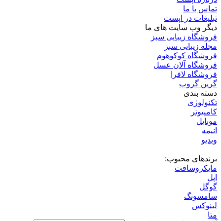
تماس با ما
تبلیغات در اپست
دیگر وب سایت های ما
فروشگاه زیبایی سبز
مجله زیبایی سبز
فروشگاه کوکوهوم
فروشگاه آلان عسل
فروشگاه لافرا
گرین گروپ
دسته بندی
تکنولوژی
کامپیوتر
موبایل
انیمه
ویدیو
برندهای محبوب:
مایکروسافت
اپل
گوگل
سامسونگ
لینوکس
متا