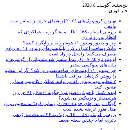
پنج‌شنبه, آگوست 6 2026
خبر فوری
بهترین کروم‌بوک‌های ۲۰۲۶ | راهنمای خرید بر اساس تست
واقعی
بررسی لپ‌تاپ Dell 16S | نمایشگر زیبا، عملکردی که
انتظارش رو نداری
چرا و چطور ویندوز ۱۱ هوم رو به پرو آپگرید کنیم؟
مایکروسافت اعتراف کرد اپلیکیشن‌های ویندوز ۱۱ رم زیادی
مصرف می‌کنند؛ راه‌حل در راه است
اوبونتو تاچ OTA 2.0 رسماً منتشر شد پشتیبانی از گوشی‌ها و
تبلت‌های لینوکسی بیشتر
چرا ویندوز ۱۱ آپدیت‌های اضافه نصب می‌کند؟ اگر این تنظیم
را روشن کرده‌اید، مراقب باشید!
۳ تنظیم مهم ویندوز که می‌توانند عملکرد کامپیوتر شما را
متحول کنند
آینده اکسل با هوش مصنوعی؛ چگونه Excel و AI هر روز
هوشمندتر و نزدیک‌تر می‌شوند؟
گوگل از مدل‌های جدید Gemini رونمایی کرد؛ اما محبوب‌ترین
مدل هنوز عرضه نشده است
بررسی لپ‌تاپ Dell 14S؛ نزدیک به ۳۶ ساعت شارژدهی
باتری، اما با چندین نقطه ضعف