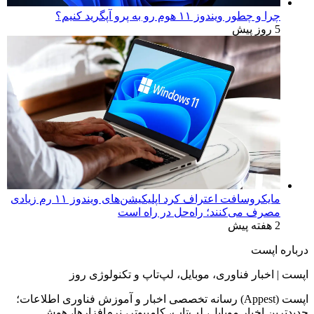
چرا و چطور ویندوز ۱۱ هوم رو به پرو آپگرید کنیم؟
5 روز پیش
مایکروسافت اعتراف کرد اپلیکیشن‌های ویندوز ۱۱ رم زیادی
مصرف می‌کنند؛ راه‌حل در راه است
2 هفته پیش
درباره اپست
اپست | اخبار فناوری، موبایل، لپ‌تاپ و تکنولوژی روز
اپست (Appest) رسانه تخصصی اخبار و آموزش فناوری اطلاعات؛
جدیدترین اخبار موبایل، لپ‌تاپ، کامپیوتر، نرم‌افزارها، هوش