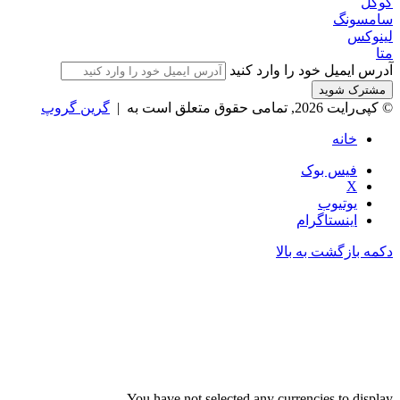
گوگل
سامسونگ
لینوکس
متا
آدرس ایمیل خود را وارد کنید
© کپی‌رایت 2026, تمامی حقوق متعلق است به |
گرین گروپ
خانه
فیس بوک
X
یوتیوب
اینستاگرام
دکمه بازگشت به بالا
You have not selected any currencies to display