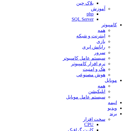
بلاک چین
آموزش
php
SQL Server
کامپیوتر
همه
اینترنت و شبکه
بازی
رایانش ابری
سرور
سیستم عامل کامپیوتر
نرم افزار کامپیوتر
هک و امنیت
هوش مصنوعی
موبایل
همه
اپلیکیشن
سیستم عامل موبایل
انیمه
ویدیو
برند
سخت افزار
CPU
کارت گرافیک