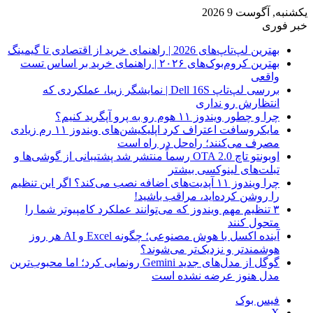
یکشنبه, آگوست 9 2026
خبر فوری
بهترین لپ‌تاپ‌های 2026 | راهنمای خرید از اقتصادی تا گیمینگ
بهترین کروم‌بوک‌های ۲۰۲۶ | راهنمای خرید بر اساس تست
واقعی
بررسی لپ‌تاپ Dell 16S | نمایشگر زیبا، عملکردی که
انتظارش رو نداری
چرا و چطور ویندوز ۱۱ هوم رو به پرو آپگرید کنیم؟
مایکروسافت اعتراف کرد اپلیکیشن‌های ویندوز ۱۱ رم زیادی
مصرف می‌کنند؛ راه‌حل در راه است
اوبونتو تاچ OTA 2.0 رسماً منتشر شد پشتیبانی از گوشی‌ها و
تبلت‌های لینوکسی بیشتر
چرا ویندوز ۱۱ آپدیت‌های اضافه نصب می‌کند؟ اگر این تنظیم
را روشن کرده‌اید، مراقب باشید!
۳ تنظیم مهم ویندوز که می‌توانند عملکرد کامپیوتر شما را
متحول کنند
آینده اکسل با هوش مصنوعی؛ چگونه Excel و AI هر روز
هوشمندتر و نزدیک‌تر می‌شوند؟
گوگل از مدل‌های جدید Gemini رونمایی کرد؛ اما محبوب‌ترین
مدل هنوز عرضه نشده است
فیس بوک
X