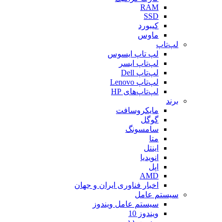
RAM
SSD
کیبورد
ماوس
لپ‌تاپ
لپ تاپ ایسوس
لپ‌تاپ ایسر
لپ‌تاپ Dell
لپ‌تاپ Lenovo
لپ‌تاپ‌های HP
برند
مایکروسافت
گوگل
سامسونگ
متا
اینتل
انویدیا
اپل
AMD
اخبار فناوری ایران و جهان
سیستم عامل
سیستم عامل ویندوز
ویندوز 10