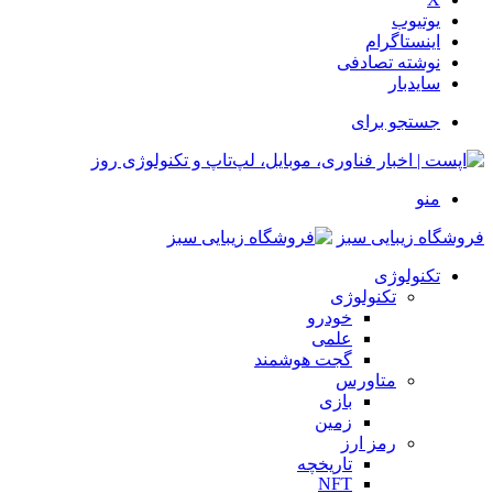
یوتیوب
اینستاگرام
نوشته تصادفی
سایدبار
جستجو برای
منو
فروشگاه زیبایی سبز
تکنولوژی
تکنولوژی
خودرو
علمی
گجت هوشمند
متاورس
بازی
زمین
رمز ارز
تاریخچه
NFT