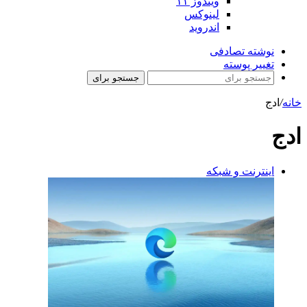
ویندوز ۱۱
لینوکس
اندروید
نوشته تصادفی
تغییر پوسته
جستجو برای
خانه
/
ادج
ادج
اینترنت و شبکه