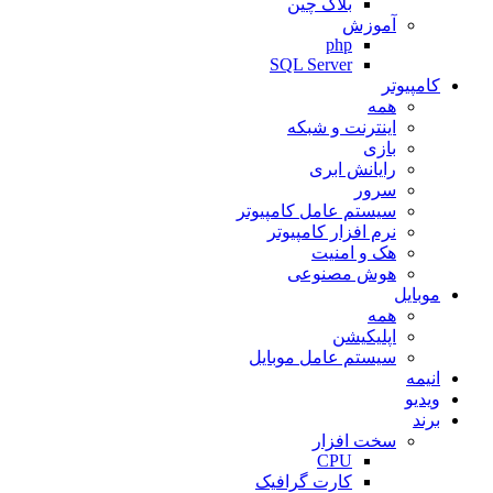
بلاک چین
آموزش
php
SQL Server
کامپیوتر
همه
اینترنت و شبکه
بازی
رایانش ابری
سرور
سیستم عامل کامپیوتر
نرم افزار کامپیوتر
هک و امنیت
هوش مصنوعی
موبایل
همه
اپلیکیشن
سیستم عامل موبایل
انیمه
ویدیو
برند
سخت افزار
CPU
کارت گرافیک