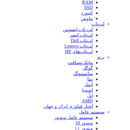
RAM
SSD
کیبورد
ماوس
لپ‌تاپ
لپ تاپ ایسوس
لپ‌تاپ ایسر
لپ‌تاپ Dell
لپ‌تاپ Lenovo
لپ‌تاپ‌های HP
برند
مایکروسافت
گوگل
سامسونگ
متا
اینتل
انویدیا
اپل
AMD
اخبار فناوری ایران و جهان
سیستم عامل
سیستم عامل ویندوز
ویندوز 10
ویندوز ۱۱