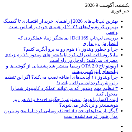
یکشنبه, آگوست 9 2026
خبر فوری
بهترین لپ‌تاپ‌های 2026 | راهنمای خرید از اقتصادی تا گیمینگ
بهترین کروم‌بوک‌های ۲۰۲۶ | راهنمای خرید بر اساس تست
واقعی
بررسی لپ‌تاپ Dell 16S | نمایشگر زیبا، عملکردی که
انتظارش رو نداری
چرا و چطور ویندوز ۱۱ هوم رو به پرو آپگرید کنیم؟
مایکروسافت اعتراف کرد اپلیکیشن‌های ویندوز ۱۱ رم زیادی
مصرف می‌کنند؛ راه‌حل در راه است
اوبونتو تاچ OTA 2.0 رسماً منتشر شد پشتیبانی از گوشی‌ها و
تبلت‌های لینوکسی بیشتر
چرا ویندوز ۱۱ آپدیت‌های اضافه نصب می‌کند؟ اگر این تنظیم
را روشن کرده‌اید، مراقب باشید!
۳ تنظیم مهم ویندوز که می‌توانند عملکرد کامپیوتر شما را
متحول کنند
آینده اکسل با هوش مصنوعی؛ چگونه Excel و AI هر روز
هوشمندتر و نزدیک‌تر می‌شوند؟
گوگل از مدل‌های جدید Gemini رونمایی کرد؛ اما محبوب‌ترین
مدل هنوز عرضه نشده است
فیس
X
بوک