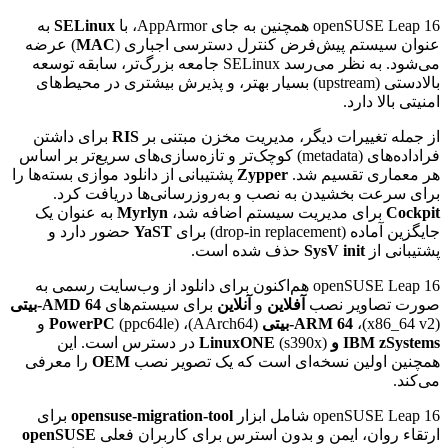
openSUSE Leap 16 همچنین به جای AppArmor، با
SELinux
به
عنوان سیستم پیش‌فرض کنترل دسترسی اجباری (
MAC
) عرضه
می‌شود. به نظر می‌رسد SELinux جامعه بزرگ‌تر، سابقه توسعه
بالادستی (upstream) بسیار بهتر، و پذیرش بیشتری در محیط‌های
امنیتی بالا دارد.
از جمله تغییرات دیگر، مدیریت مخزن مبتنی بر
RIS
برای داشتن
فراداده‌های (metadata) کوچک‌تر و تازه‌سازی‌های سریع‌تر بر اساس
هر معماری تقسیم شد.
Zypper
پشتیبانی از دانلود موازی بسته‌ها را
برای سرعت بخشیدن به نصب و به‌روزرسانی‌ها دریافت کرد.
Cockpit
برای مدیریت سیستم اضافه شد،
Myrlyn
به عنوان یک
جایگزین آماده (drop-in replacement) برای
YaST
حضور دارد و
پشتیبانی از
SysV init
حذف شده است.
openSUSE Leap 16 هم‌اکنون برای دانلود از وب‌سایت رسمی به
صورت تصاویر نصب
آفلاین
و
آنلاین
برای سیستم‌های
AMD 64-بیتی
(x86_64 v2)،
ARM 64-بیتی
(AArch64)،
(ppc64le) و
PowerPC
IBM zSystems و LinuxONE
(s390x) در دسترس است. این
همچنین اولین نسخه‌ای است که یک تصویر نصب
OEM
را معرفی
می‌کند.
openSUSE Leap 16 شامل ابزار
opensuse-migration-tool
برای
ارتقاء روان، ایمن و بدون استرس برای کاربران فعلی
openSUSE