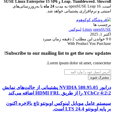
Slowroll
،
Tumbleweed
،
Leap
و
SUSE Linux Enterprise 15 SP6
است. openSUSE Leap 16 به مدت
24 ماه
با به‌روزرسانی‌های
امنیتی و نرم‌افزاری پشتیبانی خواهد شد.
برچسب ها
openSUSE
Linux
لینوکس
اکتبر 1, 2025
0
9
خواندن این مطلب 2 دقیقه زمان میبرد
With Product You Purchase
Subscribe to our mailing list to get the new updates!
Lorem ipsum dolor sit amet, consectetur.
آدرس
ایمیل
خود
را
درایور
درایور NVIDIA 580.95.05 پشتیبانی از حالت‌های نمایش
وارد
NVIDIA
YCbCr 4:2:2 را از طریق HDMI FRL اضافه می‌کند
کنید
580.95.05
پشتیبانی
سیستم
سیستم عامل موبایل لینوکس اوبونتو تاچ بالاخره اکنون
از
عامل
بر پایه اوبونتو 24.4 LTS است.
حالت‌های
موبایل