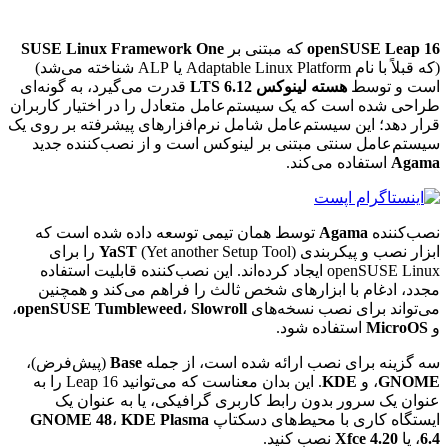
openSUSE Leap 16
که مبتنی بر
SUSE Linux Framework One
(که قبلاً با نام Adaptable Linux Platform یا ALP شناخته می‌شد)
است و توسط
هسته لینوکس 6.12 LTS
قدرت می‌گیرد، به گونه‌ای
طراحی شده است که یک سیستم‌عامل متعادل را در اختیار کاربران
قرار دهد؛ این سیستم‌عامل شامل نرم‌افزارهای پیشرفته بر روی یک
سیستم‌عامل سنتی مبتنی بر لینوکس است و از نصب‌کننده جدید
Agama
استفاده می‌کند.
نصب‌کننده
Agama
توسط همان تیمی توسعه داده شده است که
ابزار نصب و پیکربندی
YaST
(Yet another Setup Tool) را برای
openSUSE Linux ایجاد کرده‌اند. این نصب‌کننده قابلیت استفاده
مجدد، ادغام با ابزارهای شخص ثالث را فراهم می‌کند و همچنین
می‌تواند برای نصب نسخه‌های
Slowroll
،
openSUSE Tumbleweed
،
و
MicroOS
استفاده شود.
سه گزینه برای نصب ارائه شده است، از جمله
Base
(پیش‌فرض)،
GNOME
، و
KDE
. این بدان معناست که می‌توانید Leap 16 را به
عنوان یک سرور بدون رابط کاربری گرافیکی، یا به عنوان یک
ایستگاه کاری با محیط‌های دسکتاپ
KDE Plasma
،
GNOME 48
6.4
، یا
Xfce 4.20
نصب کنید.