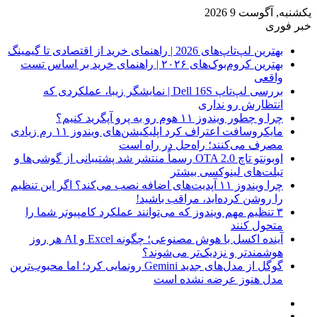
یکشنبه, آگوست 9 2026
خبر فوری
بهترین لپ‌تاپ‌های 2026 | راهنمای خرید از اقتصادی تا گیمینگ
بهترین کروم‌بوک‌های ۲۰۲۶ | راهنمای خرید بر اساس تست
واقعی
بررسی لپ‌تاپ Dell 16S | نمایشگر زیبا، عملکردی که
انتظارش رو نداری
چرا و چطور ویندوز ۱۱ هوم رو به پرو آپگرید کنیم؟
مایکروسافت اعتراف کرد اپلیکیشن‌های ویندوز ۱۱ رم زیادی
مصرف می‌کنند؛ راه‌حل در راه است
اوبونتو تاچ OTA 2.0 رسماً منتشر شد پشتیبانی از گوشی‌ها و
تبلت‌های لینوکسی بیشتر
چرا ویندوز ۱۱ آپدیت‌های اضافه نصب می‌کند؟ اگر این تنظیم
را روشن کرده‌اید، مراقب باشید!
۳ تنظیم مهم ویندوز که می‌توانند عملکرد کامپیوتر شما را
متحول کنند
آینده اکسل با هوش مصنوعی؛ چگونه Excel و AI هر روز
هوشمندتر و نزدیک‌تر می‌شوند؟
گوگل از مدل‌های جدید Gemini رونمایی کرد؛ اما محبوب‌ترین
مدل هنوز عرضه نشده است
فیس
X
بوک