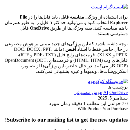
برای استفاده از ویژگی
مقایسه فایل
، باید فایل‌ها را در
File
Explorer
انتخاب کنید و می‌توانید حداکثر 5 فایل را به طور همزمان
با هم مقایسه کنید. بقیه ویژگی‌ها از طریق
OneDrive
قابل
دسترسی هستند.
توجه داشته باشید که این ویژگی‌های جدید مبتنی بر هوش مصنوعی
در حال حاضر فقط با اسناد
آفیس
(مانند DOC، DOCX، PPT،
PPTX و XLSX)، فرمت‌های رایج فایل (PDF، TXT و RTF)،
فایل‌های وب (HTML، HTM) و فرمت‌های OpenDocument (ODT،
ODP) کار می‌کنند. در حال حاضر، این ویژگی‌ها از تصاویر،
اسکرین‌شات‌ها، ویدیوها و غیره پشتیبانی نمی‌کنند.
برچسب ها
OneDrive
AI
هوش مصنوعی
سپتامبر 5, 2025
0
7
خواندن این مطلب 1 دقیقه زمان میبرد
With Product You Purchase
Subscribe to our mailing list to get the new updates!