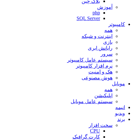
بلاک چین
آموزش
php
SQL Server
کامپیوتر
همه
اینترنت و شبکه
بازی
رایانش ابری
سرور
سیستم عامل کامپیوتر
نرم افزار کامپیوتر
هک و امنیت
هوش مصنوعی
موبایل
همه
اپلیکیشن
سیستم عامل موبایل
انیمه
ویدیو
برند
سخت افزار
CPU
کارت گرافیک