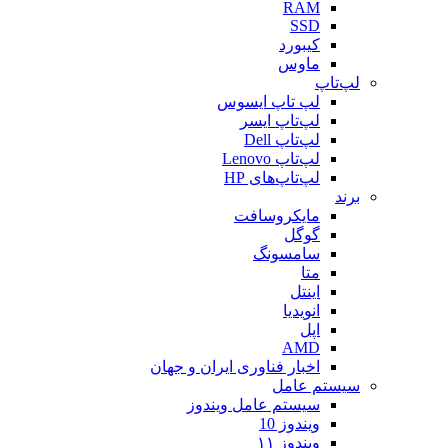
RAM
SSD
کیبورد
ماوس
لپ‌تاپ
لپ تاپ ایسوس
لپ‌تاپ ایسر
لپ‌تاپ Dell
لپ‌تاپ Lenovo
لپ‌تاپ‌های HP
برند
مایکروسافت
گوگل
سامسونگ
متا
اینتل
انویدیا
اپل
AMD
اخبار فناوری ایران و جهان
سیستم عامل
سیستم عامل ویندوز
ویندوز 10
ویندوز ۱۱