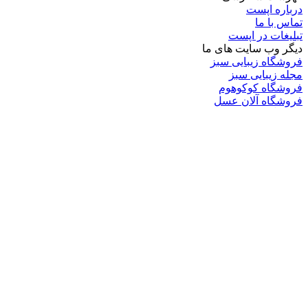
درباره اپست
تماس با ما
تبلیغات در اپست
دیگر وب سایت های ما
فروشگاه زیبایی سبز
مجله زیبایی سبز
فروشگاه کوکوهوم
فروشگاه آلان عسل
فروشگاه لافرا
گرین گروپ
دسته بندی
تکنولوژی
کامپیوتر
موبایل
انیمه
ویدیو
برندهای محبوب:
مایکروسافت
اپل
گوگل
سامسونگ
لینوکس