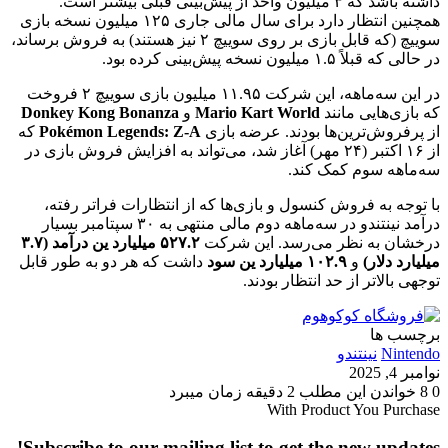
داشته باشد که ۳ میلیون واحد از پیش‌بینی قبلی بیشتر است.
همچنین انتظار دارد برای سال مالی جاری ۱۲۵ میلیون نسخه بازی
سوییچ (که قابل بازی بر روی سوییچ ۲ نیز هستند) به فروش برساند،
در حالی که قبلاً ۱.۵ میلیون نسخه پیش‌بینی کرده بود.
در این سه‌ماهه، این شرکت ۱۱.۹۵ میلیون بازی سوییچ ۲ فروخت
که بازی‌هایی مانند
Mario Kart World
و
Donkey Kong Bonanza
از پرفروش‌ترین‌ها بودند. عرضه بازی
Pokémon Legends: Z-A
که
از ۱۶ اکتبر (۲۴ مهر) آغاز شد، می‌تواند به افزایش فروش بازی در
سه‌ماهه سوم کمک کند.
با توجه به فروش کنسول و بازی‌ها که از انتظارات فراتر رفته،
درآمد نینتندو در سه‌ماهه دوم مالی منتهی به ۳۰ سپتامبر بسیار
درخشان به نظر می‌رسد. این شرکت
۵۲۷.۲ میلیارد ین درآمد (۳.۷
میلیارد دلار)
و
۱۰۲.۹ میلیارد ین سود
داشت که هر دو به طور قابل
توجهی بالاتر از حد انتظار بودند.
برچسب ها
Nintendo
نینتندو
نوامبر 4, 2025
0
8
خواندن این مطلب 2 دقیقه زمان میبرد
With Product You Purchase
Subscribe to our mailing list to get the new updates!