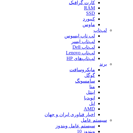
کارت گرافیک
RAM
SSD
کیبورد
ماوس
لپ‌تاپ
لپ تاپ ایسوس
لپ‌تاپ ایسر
لپ‌تاپ Dell
لپ‌تاپ Lenovo
لپ‌تاپ‌های HP
برند
مایکروسافت
گوگل
سامسونگ
متا
اینتل
انویدیا
اپل
AMD
اخبار فناوری ایران و جهان
سیستم عامل
سیستم عامل ویندوز
ویندوز 10