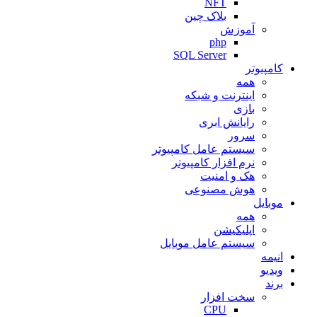
NFT
بلاک چین
آموزش
php
SQL Server
کامپیوتر
همه
اینترنت و شبکه
بازی
رایانش ابری
سرور
سیستم عامل کامپیوتر
نرم افزار کامپیوتر
هک و امنیت
هوش مصنوعی
موبایل
همه
اپلیکیشن
سیستم عامل موبایل
انیمه
ویدیو
برند
سخت افزار
CPU