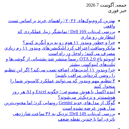
جمعه, آگوست 7 2026
خبر فوری
بهترین کروم‌بوک‌های ۲۰۲۶ | راهنمای خرید بر اساس تست
واقعی
بررسی لپ‌تاپ Dell 16S | نمایشگر زیبا، عملکردی که
انتظارش رو نداری
چرا و چطور ویندوز ۱۱ هوم رو به پرو آپگرید کنیم؟
مایکروسافت اعتراف کرد اپلیکیشن‌های ویندوز ۱۱ رم زیادی
مصرف می‌کنند؛ راه‌حل در راه است
اوبونتو تاچ OTA 2.0 رسماً منتشر شد پشتیبانی از گوشی‌ها و
تبلت‌های لینوکسی بیشتر
چرا ویندوز ۱۱ آپدیت‌های اضافه نصب می‌کند؟ اگر این تنظیم
را روشن کرده‌اید، مراقب باشید!
۳ تنظیم مهم ویندوز که می‌توانند عملکرد کامپیوتر شما را
متحول کنند
آینده اکسل با هوش مصنوعی؛ چگونه Excel و AI هر روز
هوشمندتر و نزدیک‌تر می‌شوند؟
گوگل از مدل‌های جدید Gemini رونمایی کرد؛ اما محبوب‌ترین
مدل هنوز عرضه نشده است
بررسی لپ‌تاپ Dell 14S؛ نزدیک به ۳۶ ساعت شارژدهی
باتری، اما با چندین نقطه ضعف
فیس