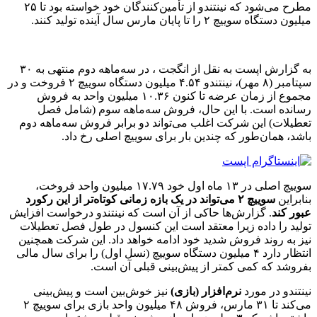
مطرح می‌شود که نینتندو از تأمین‌کنندگان خود خواسته بود تا ۲۵
میلیون دستگاه سوییچ ۲ را تا پایان مارس سال آینده تولید کنند.
به گزارش اپست به نقل از انگجت ، در سه‌ماهه دوم منتهی به ۳۰
سپتامبر (۸ مهر)، نینتندو ۴.۵۴ میلیون دستگاه سوییچ ۲ فروخت و در
مجموع از زمان عرضه تا کنون ۱۰.۳۶ میلیون واحد به فروش
رسانده است. با این حال، فروش سه‌ماهه سوم (شامل فصل
تعطیلات) این شرکت اغلب می‌تواند دو برابر فروش سه‌ماهه دوم
باشد، همان‌طور که چندین بار برای سوییچ اصلی رخ داد.
سوییچ اصلی در ۱۳ ماه اول خود ۱۷.۷۹ میلیون واحد فروخت،
بنابراین
سوییچ ۲ می‌تواند در یک بازه زمانی کوتاه‌تر از این رکورد
عبور کند
. گزارش‌ها حاکی از آن است که نینتندو درخواست افزایش
تولید را داده زیرا معتقد است این کنسول در طول فصل تعطیلات
نیز به روند فروش شدید خود ادامه خواهد داد. این شرکت همچنین
انتظار دارد ۴ میلیون دستگاه سوییچ (نسل اول) را برای سال مالی
بفروشد که کمی کمتر از پیش‌بینی قبلی آن است.
نینتندو در مورد
نرم‌افزار (بازی)
نیز خوش‌بین است و پیش‌بینی
می‌کند تا ۳۱ مارس، فروش ۴۸ میلیون واحد بازی برای سوییچ ۲