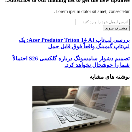
Lorem ipsum dolor sit amet, consectetur.
آدرس
ایمیل
خود
را
بررسی
بررسی لپ‌تاپ Acer Predator Triton 14 AI: یک
وارد
لپ‌تاپ
لپ‌تاپ گیمینگ واقعاً فوق قابل حمل
کنید
Acer
Predator
تصمیم
تصمیم دشوار سامسونگ درباره گلکسی S26 احتمالاً
Triton
دشوار
شما را خوشحال نخواهد کرد.
14
سامسونگ
AI:
درباره
نوشته های مشابه
یک
گلکسی
لپ‌تاپ
S26
گیمینگ
احتمالاً
واقعاً
شما
فوق
را
قابل
خوشحال
حمل
نخواهد
کرد.