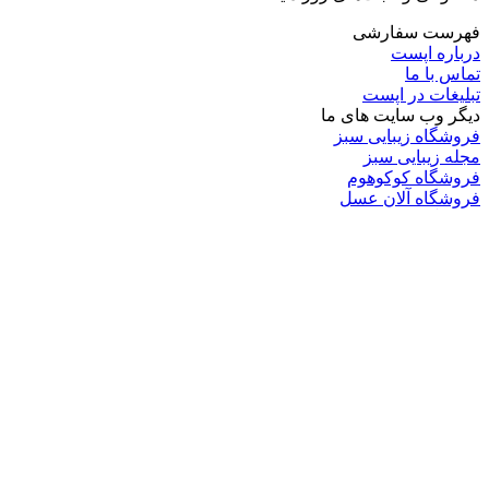
فهرست سفارشی
درباره اپست
تماس با ما
تبلیغات در اپست
دیگر وب سایت های ما
فروشگاه زیبایی سبز
مجله زیبایی سبز
فروشگاه کوکوهوم
فروشگاه آلان عسل
فروشگاه لافرا
گرین گروپ
دسته بندی
تکنولوژی
کامپیوتر
موبایل
انیمه
ویدیو
برندهای محبوب:
مایکروسافت
اپل
گوگل
سامسونگ