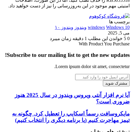
KB5055518 را حذف نصب کنید، اما در این صورت، اصلاحات
امنیتی مهم موجود در این به‌روزرسانی را نیز از دست خواهید داد.
برچسب ها
Windows 10
windows
ویندوز
ویندوز ۱۰
می 5, 2025
0
5
خواندن این مطلب 1 دقیقه زمان میبرد
With Product You Purchase
Subscribe to our mailing list to get the new updates!
Lorem ipsum dolor sit amet, consectetur.
آدرس
ایمیل
خود
را
آیا
آیا نرم افزار آنتی ویروس ویندوز در سال 2025 هنوز
وارد
نرم
ضروری است؟
کنید
افزار
آنتی
مایکروسافت
مایکروسافت رسماً اسکایپ را تعطیل کرد. چگونه به
ویروس
رسماً
تیمز مهاجرت کنیم (یا برنامه دیگری را انتخاب کنیم)
ویندوز
اسکایپ
در
را
نوشته های مشابه