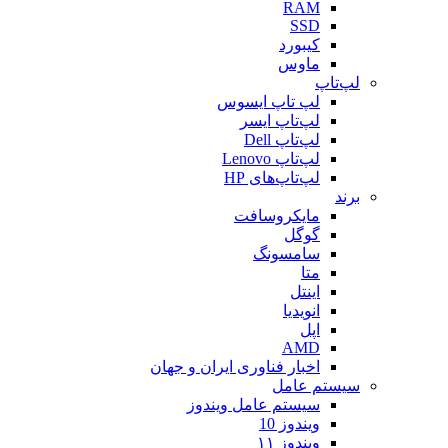
RAM
SSD
کیبورد
ماوس
لپ‌تاپ
لپ تاپ ایسوس
لپ‌تاپ ایسر
لپ‌تاپ Dell
لپ‌تاپ Lenovo
لپ‌تاپ‌های HP
برند
مایکروسافت
گوگل
سامسونگ
متا
اینتل
انویدیا
اپل
AMD
اخبار فناوری ایران و جهان
سیستم عامل
سیستم عامل ویندوز
ویندوز 10
ویندوز ۱۱