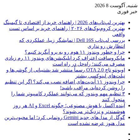
شنبه, آگوست 8 2026
خبر فوری
بهترین لپ‌تاپ‌های 2026 | راهنمای خرید از اقتصادی تا گیمینگ
بهترین کروم‌بوک‌های ۲۰۲۶ | راهنمای خرید بر اساس تست
واقعی
بررسی لپ‌تاپ Dell 16S | نمایشگر زیبا، عملکردی که
انتظارش رو نداری
چرا و چطور ویندوز ۱۱ هوم رو به پرو آپگرید کنیم؟
مایکروسافت اعتراف کرد اپلیکیشن‌های ویندوز ۱۱ رم زیادی
مصرف می‌کنند؛ راه‌حل در راه است
اوبونتو تاچ OTA 2.0 رسماً منتشر شد پشتیبانی از گوشی‌ها و
تبلت‌های لینوکسی بیشتر
چرا ویندوز ۱۱ آپدیت‌های اضافه نصب می‌کند؟ اگر این تنظیم
را روشن کرده‌اید، مراقب باشید!
۳ تنظیم مهم ویندوز که می‌توانند عملکرد کامپیوتر شما را
متحول کنند
آینده اکسل با هوش مصنوعی؛ چگونه Excel و AI هر روز
هوشمندتر و نزدیک‌تر می‌شوند؟
گوگل از مدل‌های جدید Gemini رونمایی کرد؛ اما محبوب‌ترین
مدل هنوز عرضه نشده است
فیس
X
بوک