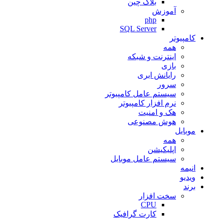
بلاک چین
آموزش
php
SQL Server
کامپیوتر
همه
اینترنت و شبکه
بازی
رایانش ابری
سرور
سیستم عامل کامپیوتر
نرم افزار کامپیوتر
هک و امنیت
هوش مصنوعی
موبایل
همه
اپلیکیشن
سیستم عامل موبایل
انیمه
ویدیو
برند
سخت افزار
CPU
کارت گرافیک