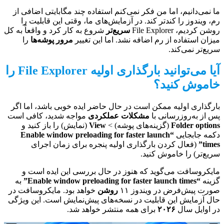
ما نمی‌دانیم، اما من فکر نمی‌کنم استفاده چند مگابایتی اضافی از
رم، ویندوز را کندتر کند. در آزمایش‌های ما، وقتی این قابلیت را
روشن کردیم، File Explorer
سریع‌تر
شروع به کار کرد و واقعاً به کل
میزان استفاده از رم اضافه نشد. اما این تغییر
مرور پوشه‌ها
را
سریع‌تر نمی‌کند.
آیا می‌توانید بارگذاری اولیه File Explorer را
خاموش کنید؟
بارگذاری اولیه ممکن است در حال حاضر ایده خوبی باشد، اما اگر
پس از به‌روزرسانی با
مشکلات عملکردی
مواجه شدید، کافی است
Folder options
(گزینه‌های پوشه) >
View
(نمایش) را باز کنید و
دکمه جابجایی
“Enable window preloading for faster launch
times”
(فعال کردن بارگذاری اولیه پنجره برای زمان اجرای
سریع‌تر) را خاموش کنید.
مایکروسافت می‌گوید که هنوز در حال بررسی این ایده است و
گزینه
“Enable window preloading for faster launch times”
به
صورت پیش‌فرض در ویندوز ۱۱
روشن
خواهد بود. مایکروسافت در
حال آزمایش این قابلیت در نسخه‌های پیش‌نمایش است. این ویژگی
در اوایل سال
۲۰۲۶
برای همه منتشر خواهد شد.