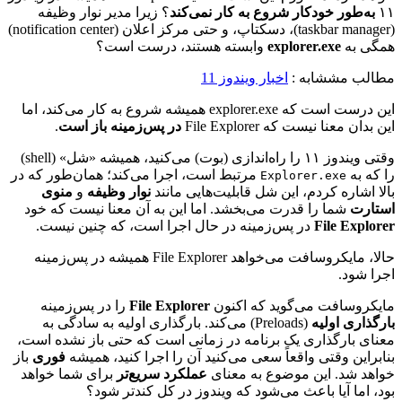
۱۱
به‌طور خودکار شروع به کار نمی‌کند
؟ زیرا مدیر نوار وظیفه
(taskbar manager)، دسکتاپ، و حتی مرکز اعلان (notification center)
همگی به
explorer.exe
وابسته هستند، درست است؟
مطالب مششابه :
اخبار ویندوز 11
این درست است که explorer.exe همیشه شروع به کار می‌کند، اما
این بدان معنا نیست که File Explorer
در پس‌زمینه باز است
.
وقتی ویندوز ۱۱ را راه‌اندازی (بوت) می‌کنید، همیشه «شل» (shell)
را که به
مرتبط است، اجرا می‌کند؛ همان‌طور که در
Explorer.exe
بالا اشاره کردم، این شل قابلیت‌هایی مانند
نوار وظیفه
و
منوی
استارت
شما را قدرت می‌بخشد. اما این به آن معنا نیست که خود
File Explorer
در پس‌زمینه در حال اجرا است، که چنین نیست.
حالا، مایکروسافت می‌خواهد File Explorer همیشه در پس‌زمینه
اجرا شود.
مایکروسافت می‌گوید که اکنون
File Explorer
را در پس‌زمینه
بارگذاری اولیه
(Preloads) می‌کند. بارگذاری اولیه به سادگی به
معنای بارگذاری یک برنامه در زمانی است که حتی باز نشده است،
بنابراین وقتی واقعاً سعی می‌کنید آن را اجرا کنید، همیشه
فوری
باز
خواهد شد. این موضوع به معنای
عملکرد سریع‌تر
برای شما خواهد
بود، اما آیا باعث می‌شود که ویندوز در کل کندتر شود؟