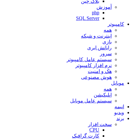
بلاک چین
آموزش
php
SQL Server
کامپیوتر
همه
اینترنت و شبکه
بازی
رایانش ابری
سرور
سیستم عامل کامپیوتر
نرم افزار کامپیوتر
هک و امنیت
هوش مصنوعی
موبایل
همه
اپلیکیشن
سیستم عامل موبایل
انیمه
ویدیو
برند
سخت افزار
CPU
کارت گرافیک