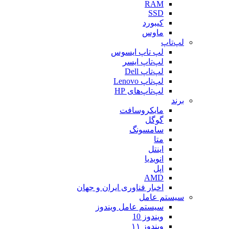
RAM
SSD
کیبورد
ماوس
لپ‌تاپ
لپ تاپ ایسوس
لپ‌تاپ ایسر
لپ‌تاپ Dell
لپ‌تاپ Lenovo
لپ‌تاپ‌های HP
برند
مایکروسافت
گوگل
سامسونگ
متا
اینتل
انویدیا
اپل
AMD
اخبار فناوری ایران و جهان
سیستم عامل
سیستم عامل ویندوز
ویندوز 10
ویندوز ۱۱