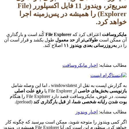
سریع‌تر، ویندوز 11 فایل اکسپلورر (File
Explorer) را همیشه در پس‌زمینه اجرا
خواهد کرد.
مایکروسافت
اعتراف کرد که
File Explorer
کُند است و بارگذاری
آن ممکن است
طولانی‌تر از حد معمول
طول بکشد و قرار است آن
را در
به‌روزرسانی بعدی ویندوز ۱۱
اصلاح کند.
مطالب مشابه:
اخبار مایکروسافت
به گزارش اپست به نقل از windowslatest ، اما این وصله شامل
بازنویسی بخش‌های خاصی
از File Explorer یا
رفع علت اصلی
نیست. در عوض، مایکروسافت قصد دارد File Explorer را هنگام
بوت شدن رایانه شخصی شما، از قبل بارگذاری کند
(preload).
مطالب مشابه:
اخبار ویندوز
اگر کمی ویندوز را متوجه شوید، ممکن است بپرسید که چگونه کار
خواهد کرد. منظورم این است که، آیا File Explorer همیشه در ویندوز