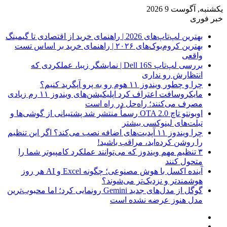
یکشنبه, آگوست 9 2026
خبر فوری
بهترین لپ‌تاپ‌های 2026 | راهنمای خرید از اقتصادی تا گیمینگ
بهترین کروم‌بوک‌های ۲۰۲۶ | راهنمای خرید بر اساس تست
واقعی
بررسی لپ‌تاپ Dell 16S | نمایشگر زیبا، عملکردی که
انتظارش رو نداری
چرا و چطور ویندوز ۱۱ هوم رو به پرو آپگرید کنیم؟
مایکروسافت اعتراف کرد اپلیکیشن‌های ویندوز ۱۱ رم زیادی
مصرف می‌کنند؛ راه‌حل در راه است
اوبونتو تاچ OTA 2.0 رسماً منتشر شد پشتیبانی از گوشی‌ها و
تبلت‌های لینوکسی بیشتر
چرا ویندوز ۱۱ آپدیت‌های اضافه نصب می‌کند؟ اگر این تنظیم
را روشن کرده‌اید، مراقب باشید!
۳ تنظیم مهم ویندوز که می‌توانند عملکرد کامپیوتر شما را
متحول کنند
آینده اکسل با هوش مصنوعی؛ چگونه Excel و AI هر روز
هوشمندتر و نزدیک‌تر می‌شوند؟
گوگل از مدل‌های جدید Gemini رونمایی کرد؛ اما محبوب‌ترین
مدل هنوز عرضه نشده است
فیس
X
بوک