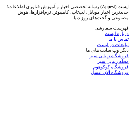
اپست (Appest) رسانه تخصصی اخبار و آموزش فناوری اطلاعات؛
جدیدترین اخبار موبایل، لپ‌تاپ، کامپیوتر، نرم‌افزارها، هوش
مصنوعی و گجت‌های روز دنیا.
فهرست سفارشی
درباره اپست
تماس با ما
تبلیغات در اپست
دیگر وب سایت های ما
فروشگاه زیبایی سبز
مجله زیبایی سبز
فروشگاه کوکوهوم
فروشگاه آلان عسل
فروشگاه لافرا
گرین گروپ
دسته بندی
تکنولوژی
کامپیوتر
موبایل
انیمه
ویدیو
برندهای محبوب: