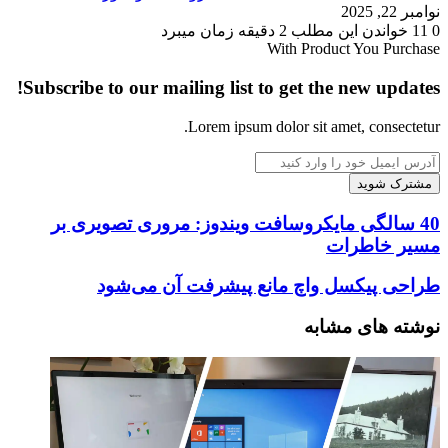
نوامبر 22, 2025
0
11
خواندن این مطلب 2 دقیقه زمان میبرد
With Product You Purchase
Subscribe to our mailing list to get the new updates!
Lorem ipsum dolor sit amet, consectetur.
آدرس
ایمیل
خود
را
40
40 سالگی مایکروسافت ویندوز: مروری تصویری بر
وارد
سالگی
مسیر خاطرات
کنید
مایکروسافت
ویندوز:
طراحی
طراحی پیکسل واچ مانع پیشرفت آن می‌شود
مروری
پیکسل
تصویری
واچ
نوشته های مشابه
بر
مانع
مسیر
پیشرفت
خاطرات
آن
می‌شود