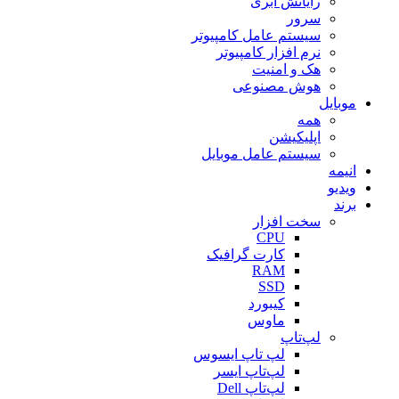
رایانش ابری
سرور
سیستم عامل کامپیوتر
نرم افزار کامپیوتر
هک و امنیت
هوش مصنوعی
موبایل
همه
اپلیکیشن
سیستم عامل موبایل
انیمه
ویدیو
برند
سخت افزار
CPU
کارت گرافیک
RAM
SSD
کیبورد
ماوس
لپ‌تاپ
لپ تاپ ایسوس
لپ‌تاپ ایسر
لپ‌تاپ Dell