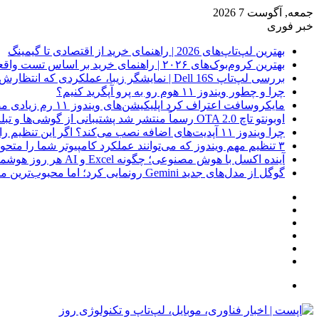
جمعه, آگوست 7 2026
خبر فوری
بهترین لپ‌تاپ‌های 2026 | راهنمای خرید از اقتصادی تا گیمینگ
بهترین کروم‌بوک‌های ۲۰۲۶ | راهنمای خرید بر اساس تست واقعی
بررسی لپ‌تاپ Dell 16S | نمایشگر زیبا، عملکردی که انتظارش رو نداری
چرا و چطور ویندوز ۱۱ هوم رو به پرو آپگرید کنیم؟
مایکروسافت اعتراف کرد اپلیکیشن‌های ویندوز ۱۱ رم زیادی مصرف می‌کنند؛ راه‌حل در راه است
اوبونتو تاچ OTA 2.0 رسماً منتشر شد پشتیبانی از گوشی‌ها و تبلت‌های لینوکسی بیشتر
چرا ویندوز ۱۱ آپدیت‌های اضافه نصب می‌کند؟ اگر این تنظیم را روشن کرده‌اید، مراقب باشید!
۳ تنظیم مهم ویندوز که می‌توانند عملکرد کامپیوتر شما را متحول کنند
آینده اکسل با هوش مصنوعی؛ چگونه Excel و AI هر روز هوشمندتر و نزدیک‌تر می‌شوند؟
گوگل از مدل‌های جدید Gemini رونمایی کرد؛ اما محبوب‌ترین مدل هنوز عرضه نشده است
فیس
X
بوک
یوتیوب
اینستاگرام
نوشته
سایدبار
تصادفی
جستجو
برای