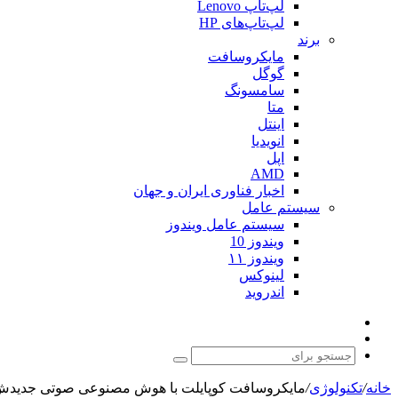
لپ‌تاپ Lenovo
لپ‌تاپ‌های HP
برند
مایکروسافت
گوگل
سامسونگ
متا
اینتل
انویدیا
اپل
AMD
اخبار فناوری ایران و جهان
سیستم عامل
سیستم عامل ویندوز
ویندوز 10
ویندوز ۱۱
لینوکس
اندروید
نوشته
تغییر
تصادفی
پوسته
جستجو
برای
خانه
/
تکنولوژی
/
مایکروسافت کوپایلت با هوش مصنوعی صوتی جدیدش که شخصی‌تر از ChatGPT به نظر می‌ر