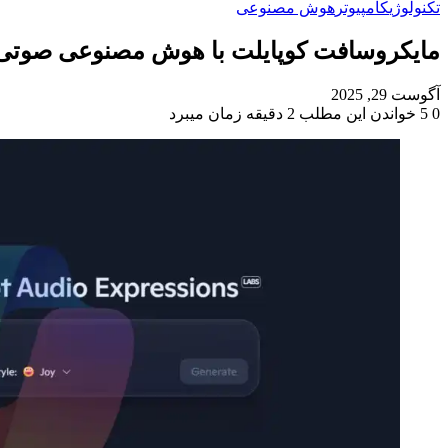
تکنولوژی
کامپیوتر
هوش مصنوعی
مایکروسافت کوپایلت با هوش مصنوعی صوتی جدیدش که شخصی‌تر از ChatGPT 
آگوست 29, 2025
0
5
خواندن این مطلب 2 دقیقه زمان میبرد
‫Odnoklassniki
‫VKontakte
X
فیس
پاکت
‫تامبلر
‫رددیت
لینکدین
‫پین‌ترست
بوک