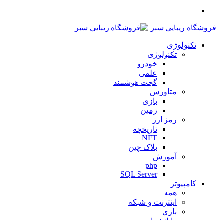
منو
فروشگاه زیبایی سبز
تکنولوژی
تکنولوژی
خودرو
علمی
گجت هوشمند
متاورس
بازی
زمین
رمز ارز
تاریخچه
NFT
بلاک چین
آموزش
php
SQL Server
کامپیوتر
همه
اینترنت و شبکه
بازی