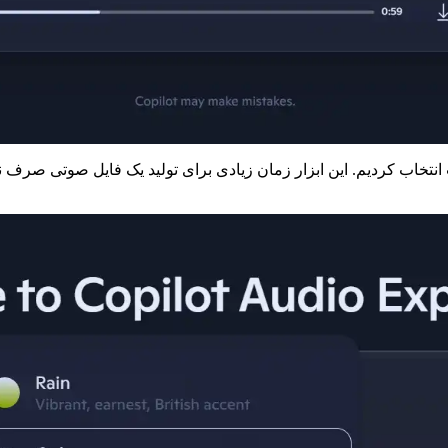
ان گزینه حالت (mode) با صدای Oak و سبک روایت انتخاب کردیم. این ابزار زمان زیادی برای تول