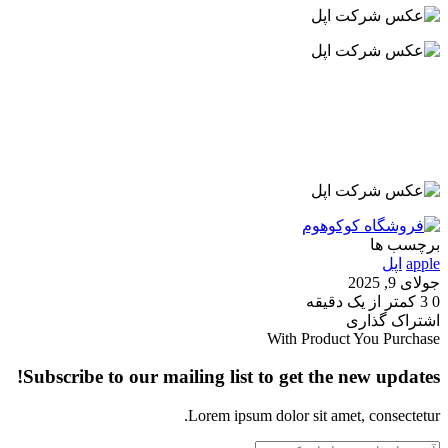
برچسب ها
apple
اپل
جولای 9, 2025
0
3
کمتر از یک دقیقه
‫Odnoklassniki
‫VKontakte
X
فیس
پاکت
‫تامبلر
‫رددیت
لینکدین
‫پین‌ترست
اشتراک گذاری
‫Odnoklassniki
‫VKontakte
X
بوک
چاپ
فیس
پاکت
‫تامبلر
‫رددیت
لینکدین
اشتراک
‫پین‌ترست
With Product You Purchase
بوک
گذاری
Subscribe to our mailing list to get the new updates!
از
طریق
ایمیل
Lorem ipsum dolor sit amet, consectetur.