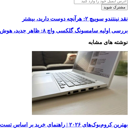
آدرس
ایمیل
خود
را
نقد
نقد نینتندو سوییچ ۲: هرآنچه دوست دارید، بیشتر
وارد
نینتندو
کنید
سوییچ
بررسی
بررسی اولیه سامسونگ گلکسی واچ ۸: ظاهر جدید، هوش مصنوعی جدید و… آنتی‌اکسیدان‌های جدید؟
۲:
اولیه
هرآنچه
سامسونگ
نوشته های مشابه
دوست
گلکسی
دارید،
واچ
بیشتر
۸:
ظاهر
جدید،
هوش
مصنوعی
جدید
و…
آنتی‌اکسیدان‌های
جدید؟
بهترین کروم‌بوک‌های ۲۰۲۶ | راهنمای خرید بر اساس تست واقعی