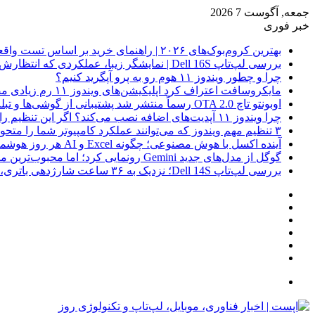
جمعه, آگوست 7 2026
خبر فوری
بهترین کروم‌بوک‌های ۲۰۲۶ | راهنمای خرید بر اساس تست واقعی
بررسی لپ‌تاپ Dell 16S | نمایشگر زیبا، عملکردی که انتظارش رو نداری
چرا و چطور ویندوز ۱۱ هوم رو به پرو آپگرید کنیم؟
مایکروسافت اعتراف کرد اپلیکیشن‌های ویندوز ۱۱ رم زیادی مصرف می‌کنند؛ راه‌حل در راه است
اوبونتو تاچ OTA 2.0 رسماً منتشر شد پشتیبانی از گوشی‌ها و تبلت‌های لینوکسی بیشتر
چرا ویندوز ۱۱ آپدیت‌های اضافه نصب می‌کند؟ اگر این تنظیم را روشن کرده‌اید، مراقب باشید!
۳ تنظیم مهم ویندوز که می‌توانند عملکرد کامپیوتر شما را متحول کنند
آینده اکسل با هوش مصنوعی؛ چگونه Excel و AI هر روز هوشمندتر و نزدیک‌تر می‌شوند؟
گوگل از مدل‌های جدید Gemini رونمایی کرد؛ اما محبوب‌ترین مدل هنوز عرضه نشده است
بررسی لپ‌تاپ Dell 14S؛ نزدیک به ۳۶ ساعت شارژدهی باتری، اما با چندین نقطه ضعف
فیس
X
بوک
یوتیوب
اینستاگرام
نوشته
سایدبار
تصادفی
جستجو
برای