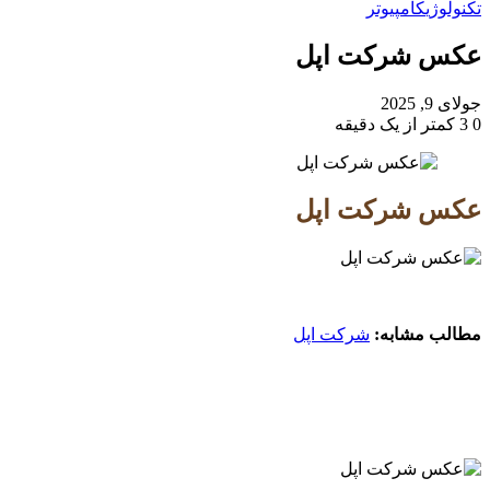
تکنولوژی
کامپیوتر
عکس شرکت اپل
جولای 9, 2025
0
3
کمتر از یک دقیقه
‫Odnoklassniki
‫VKontakte
X
فیس
پاکت
‫تامبلر
‫رددیت
لینکدین
‫پین‌ترست
بوک
عکس شرکت اپل
مطالب مشابه:
شرکت اپل