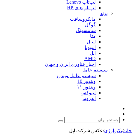
لپ‌تاپ Lenovo
لپ‌تاپ‌های HP
برند
مایکروسافت
گوگل
سامسونگ
متا
اینتل
انویدیا
اپل
AMD
اخبار فناوری ایران و جهان
سیستم عامل
سیستم عامل ویندوز
ویندوز 10
ویندوز ۱۱
لینوکس
اندروید
نوشته
تغییر
تصادفی
پوسته
جستجو
برای
خانه
/
تکنولوژی
/
عکس شرکت اپل