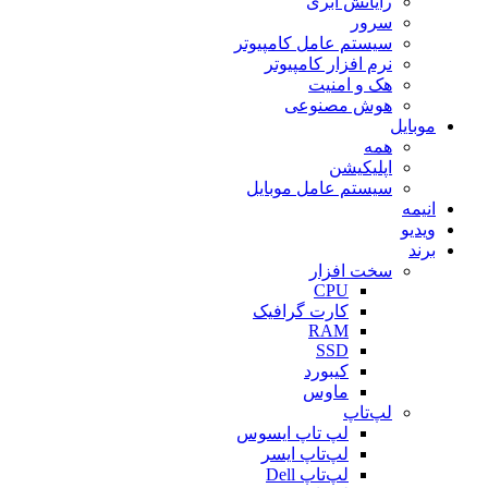
رایانش ابری
سرور
سیستم عامل کامپیوتر
نرم افزار کامپیوتر
هک و امنیت
هوش مصنوعی
موبایل
همه
اپلیکیشن
سیستم عامل موبایل
انیمه
ویدیو
برند
سخت افزار
CPU
کارت گرافیک
RAM
SSD
کیبورد
ماوس
لپ‌تاپ
لپ تاپ ایسوس
لپ‌تاپ ایسر
لپ‌تاپ Dell