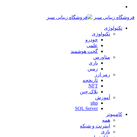
منو
فروشگاه زیبایی سبز
تکنولوژی
تکنولوژی
خودرو
علمی
گجت هوشمند
متاورس
بازی
زمین
رمز ارز
تاریخچه
NFT
بلاک چین
آموزش
php
SQL Server
کامپیوتر
همه
اینترنت و شبکه
بازی