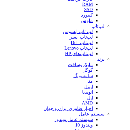
RAM
SSD
کیبورد
ماوس
لپ‌تاپ
لپ تاپ ایسوس
لپ‌تاپ ایسر
لپ‌تاپ Dell
لپ‌تاپ Lenovo
لپ‌تاپ‌های HP
برند
مایکروسافت
گوگل
سامسونگ
متا
اینتل
انویدیا
اپل
AMD
اخبار فناوری ایران و جهان
سیستم عامل
سیستم عامل ویندوز
ویندوز 10