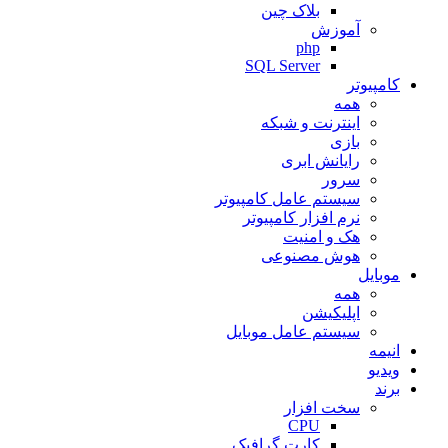
بلاک چین
آموزش
php
SQL Server
کامپیوتر
همه
اینترنت و شبکه
بازی
رایانش ابری
سرور
سیستم عامل کامپیوتر
نرم افزار کامپیوتر
هک و امنیت
هوش مصنوعی
موبایل
همه
اپلیکیشن
سیستم عامل موبایل
انیمه
ویدیو
برند
سخت افزار
CPU
کارت گرافیک