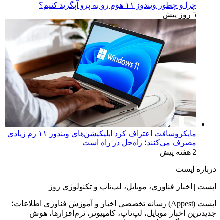
چرا و چطور ویندوز ۱۱ هوم رو به پرو آپگرید کنیم؟
5 روز پیش
مایکروسافت اعتراف کرد اپلیکیشن‌های ویندوز ۱۱ رم زیادی
مصرف می‌کنند؛ راه‌حل در راه است
2 هفته پیش
درباره اپست
اپست | اخبار فناوری، موبایل، لپ‌تاپ و تکنولوژی روز
اپست (Appest) رسانه تخصصی اخبار و آموزش فناوری اطلاعات؛
جدیدترین اخبار موبایل، لپ‌تاپ، کامپیوتر، نرم‌افزارها، هوش