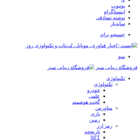
یوتیوب
اینستاگرام
نوشته تصادفی
سایدبار
جستجو برای
منو
فروشگاه زیبایی سبز
تکنولوژی
تکنولوژی
خودرو
علمی
گجت هوشمند
متاورس
بازی
زمین
رمز ارز
تاریخچه
NFT