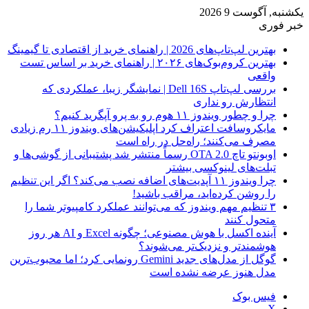
یکشنبه, آگوست 9 2026
خبر فوری
بهترین لپ‌تاپ‌های 2026 | راهنمای خرید از اقتصادی تا گیمینگ
بهترین کروم‌بوک‌های ۲۰۲۶ | راهنمای خرید بر اساس تست
واقعی
بررسی لپ‌تاپ Dell 16S | نمایشگر زیبا، عملکردی که
انتظارش رو نداری
چرا و چطور ویندوز ۱۱ هوم رو به پرو آپگرید کنیم؟
مایکروسافت اعتراف کرد اپلیکیشن‌های ویندوز ۱۱ رم زیادی
مصرف می‌کنند؛ راه‌حل در راه است
اوبونتو تاچ OTA 2.0 رسماً منتشر شد پشتیبانی از گوشی‌ها و
تبلت‌های لینوکسی بیشتر
چرا ویندوز ۱۱ آپدیت‌های اضافه نصب می‌کند؟ اگر این تنظیم
را روشن کرده‌اید، مراقب باشید!
۳ تنظیم مهم ویندوز که می‌توانند عملکرد کامپیوتر شما را
متحول کنند
آینده اکسل با هوش مصنوعی؛ چگونه Excel و AI هر روز
هوشمندتر و نزدیک‌تر می‌شوند؟
گوگل از مدل‌های جدید Gemini رونمایی کرد؛ اما محبوب‌ترین
مدل هنوز عرضه نشده است
فیس بوک
X