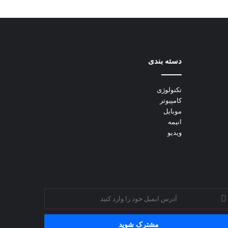
دسته بندی
تکنولوژی
کامپیوتر
موبایل
انیمه
ویدیو
رس
میل
د