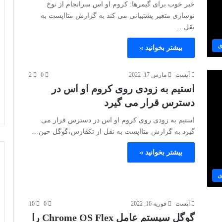
خبر خوب برای گیمرها: کروم او اس سرانجام از نوخ
نوسازی متغیر پشتیبانی می کند به گزارش متااپست به
نقل…
ی
بیشتر بخوانید »
اَپست
مارس 17, 2022
0
2
استیم به زودی روی کروم او اس در
دسترس قرار می گیرد
استیم به زودی روی کروم او اس در دسترس قرار می
گیرد به گزارش متااپست به نقل از تکفارس،گوگل حین…
بیشتر بخوانید »
ی
اَپست
فوریه 16, 2022
0
10
گوگل سیستم عامل Chrome OS Flex را