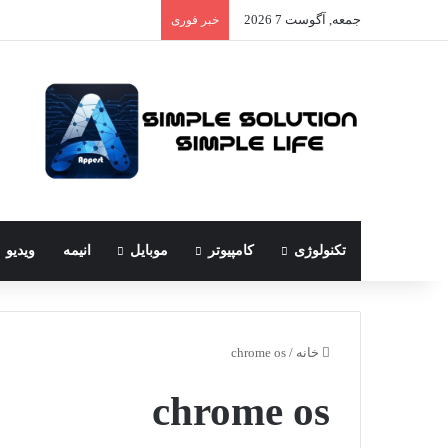
جمعه, آگوست 7 2026
خبر فوری
تکنولوژی
کامپیوتر
موبایل
انیمه
ویدیو
خانه
/
chrome os
chrome os