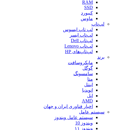
RAM
SSD
کیبورد
ماوس
لپ‌تاپ
لپ تاپ ایسوس
لپ‌تاپ ایسر
لپ‌تاپ Dell
لپ‌تاپ Lenovo
لپ‌تاپ‌های HP
برند
مایکروسافت
گوگل
سامسونگ
متا
اینتل
انویدیا
اپل
AMD
اخبار فناوری ایران و جهان
سیستم عامل
سیستم عامل ویندوز
ویندوز 10
ویندوز ۱۱