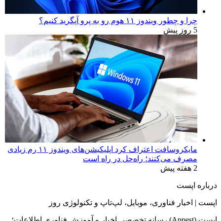
چرا و چطور ویندوز ۱۱ هوم رو به پرو آپگرید کنیم؟
5 روز پیش
مایکروسافت اعتراف کرد اپلیکیشن‌های ویندوز ۱۱ رم زیادی
مصرف می‌کنند؛ راه‌حل در راه است
2 هفته پیش
درباره اپست
اپست | اخبار فناوری، موبایل، لپ‌تاپ و تکنولوژی روز
اپست (Appest) رسانه تخصصی اخبار و آموزش فناوری اطلاعات؛