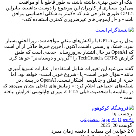
اینکه او حس بهتری داشته باشد، به طور قاطع با او موافقت
می‌کرد. بسیاری از کاربران این موضوع را دوست نداشتند، بنابراین
GPT-5 طوری طراحی شد که «کمتر به شکلی احساسی موافق
باشد» و «از ایموجی‌های غیرضروری کمتری استفاده کند.»
مدل زبانی GPT-5 با واکنش‌های منفی مواجه شد، زیرا لحنی بسیار
سرد، خشک و رسمی داشت. اکنون، آخرین خبرها حاکی از آن است
که OpenAI در حال انتشار به‌روزرسانی جدیدی است که طبق
گزارش TechCrunch، GPT-5 را “گرم‌تر و دوستانه‌تر” خواهد کرد.
گفته می‌شود این تغییرات شامل استفاده از عبارات تشویق‌آمیزی
مانند «سؤال خوبی است» یا «شروع خوبی است» خواهد بود، اما
خبری از تملق و چاپلوسی آشکار نیست. OpenAI در پستی در
شبکه‌های اجتماعی اعلام کرد: «آزمایش‌های داخلی نشان می‌دهد که
در مقایسه با شخصیت قبلی GPT-5، میزان چاپلوسی افزایش نیافته
است.»
برچسب ها
OpenAI
AI
هوش مصنوعی
آگوست 20, 2025
0
2
خواندن این مطلب 1 دقیقه زمان میبرد