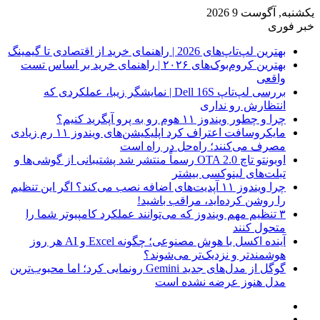
یکشنبه, آگوست 9 2026
خبر فوری
بهترین لپ‌تاپ‌های 2026 | راهنمای خرید از اقتصادی تا گیمینگ
بهترین کروم‌بوک‌های ۲۰۲۶ | راهنمای خرید بر اساس تست
واقعی
بررسی لپ‌تاپ Dell 16S | نمایشگر زیبا، عملکردی که
انتظارش رو نداری
چرا و چطور ویندوز ۱۱ هوم رو به پرو آپگرید کنیم؟
مایکروسافت اعتراف کرد اپلیکیشن‌های ویندوز ۱۱ رم زیادی
مصرف می‌کنند؛ راه‌حل در راه است
اوبونتو تاچ OTA 2.0 رسماً منتشر شد پشتیبانی از گوشی‌ها و
تبلت‌های لینوکسی بیشتر
چرا ویندوز ۱۱ آپدیت‌های اضافه نصب می‌کند؟ اگر این تنظیم
را روشن کرده‌اید، مراقب باشید!
۳ تنظیم مهم ویندوز که می‌توانند عملکرد کامپیوتر شما را
متحول کنند
آینده اکسل با هوش مصنوعی؛ چگونه Excel و AI هر روز
هوشمندتر و نزدیک‌تر می‌شوند؟
گوگل از مدل‌های جدید Gemini رونمایی کرد؛ اما محبوب‌ترین
مدل هنوز عرضه نشده است
فیس
X
بوک