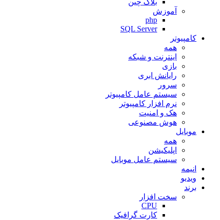
بلاک چین
آموزش
php
SQL Server
کامپیوتر
همه
اینترنت و شبکه
بازی
رایانش ابری
سرور
سیستم عامل کامپیوتر
نرم افزار کامپیوتر
هک و امنیت
هوش مصنوعی
موبایل
همه
اپلیکیشن
سیستم عامل موبایل
انیمه
ویدیو
برند
سخت افزار
CPU
کارت گرافیک