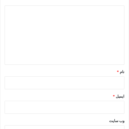
د
ی
د
گ
ا
ه
*
نام
*
ایمیل
*
وب‌ سایت