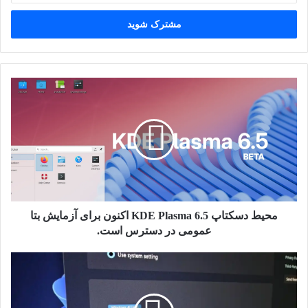
خود
را
وارد
کنید
محیط
دسکتاپ
KDE
Plasma
6.5
اکنون
برای
آزمایش
بتا
عمومی
محیط دسکتاپ KDE Plasma 6.5 اکنون برای آزمایش بتا
در
عمومی در دسترس است.
دسترس
است.
ویندوز
۱۱
در
حال