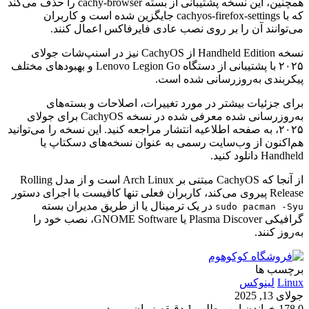
همچنین، این نسخه پشتیبانی از بسته cachy-browser را حذف می‌کند
که با cachyos-firefox-settings جایگزین شده است و کاربران
می‌توانند آن را بر روی نصب عادی فایرفاکس اعمال کنند.
نسخه Handheld Edition از CachyOS نیز در اسنپ‌شات جولای
۲۰۲۵ با پشتیبانی از دستگاه Lenovo Legion Go و بهبودهای مختلف
پیکربندی به‌روزرسانی شده است.
برای جزئیات بیشتر در مورد تغییرات، اصلاحات و بسته‌های
به‌روزرسانی شده معرفی شده در نسخه CachyOS برای جولای
۲۰۲۵، به صفحه اطلاعیه انتشار مراجعه کنید. این نسخه را می‌توانید
هم‌اکنون از وب‌سایت رسمی به عنوان نسخه‌های دسکتاپ یا
Handheld دانلود کنید.
از آنجا که CachyOS مبتنی بر Arch Linux است و از مدل Rolling
Release پیروی می‌کند، کاربران فعلی تنها کافیست با اجرای دستور
در یک ترمینال یا از طریق مدیران بسته
sudo pacman -Syu
گرافیکی Plasma Discover یا GNOME Software، نصب خود را
به‌روز کنند.
برچسب ها
Linux
لینوکس
جولای 13, 2025
0
178
خواندن این مطلب 1 دقیقه زمان میبرد