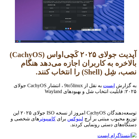
آپدیت جولای ۲۰۲۵ کَچی‌او‌اس (CachyOS)
بالاخره به کاربران اجازه می‌دهد هنگام
نصب، شِل (Shell) را انتخاب کنند.
به گزارش
اپست
به نقل از 9to5linux ، انتشار CachyOS جولای
۲۰۲۵: قابلیت انتخاب شل و بهبودهای Wayland
توسعه‌دهندگان CachyOS امروز از نسخه ISO جولای ۲۰۲۵ این
توزیع محبوب مبتنی بر آرچ
لینوکس
برای
کامپیوتر
های شخصی و
دستگاه‌های دستی رونمایی کردند.