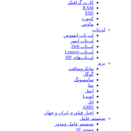
کارت گرافیک
RAM
SSD
کیبورد
ماوس
لپ‌تاپ
لپ تاپ ایسوس
لپ‌تاپ ایسر
لپ‌تاپ Dell
لپ‌تاپ Lenovo
لپ‌تاپ‌های HP
برند
مایکروسافت
گوگل
سامسونگ
متا
اینتل
انویدیا
اپل
AMD
اخبار فناوری ایران و جهان
سیستم عامل
سیستم عامل ویندوز
ویندوز 10