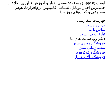
اپست (Appest) رسانه تخصصی اخبار و آموزش فناوری اطلاعات؛
جدیدترین اخبار موبایل، لپ‌تاپ، کامپیوتر، نرم‌افزارها، هوش
مصنوعی و گجت‌های روز دنیا.
فهرست سفارشی
درباره اپست
تماس با ما
تبلیغات در اپست
دیگر وب سایت های ما
فروشگاه زیبایی سبز
مجله زیبایی سبز
فروشگاه کوکوهوم
فروشگاه آلان عسل
فروشگاه لافرا
گرین گروپ
دسته بندی
تکنولوژی
کامپیوتر
موبایل
انیمه
ویدیو
برندهای محبوب:
مایکروسافت