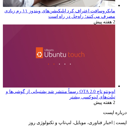
مایکروسافت اعتراف کرد اپلیکیشن‌های ویندوز ۱۱ رم زیادی
مصرف می‌کنند؛ راه‌حل در راه است
2 هفته پیش
اوبونتو تاچ OTA 2.0 رسماً منتشر شد پشتیبانی از گوشی‌ها و
تبلت‌های لینوکسی بیشتر
2 هفته پیش
درباره اپست
اپست | اخبار فناوری، موبایل، لپ‌تاپ و تکنولوژی روز