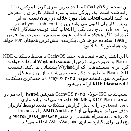
این نسخه از CachyOS که با جدیدترین سری کرنل لینوکس ۶.۱۵
ارائه شده است، یک ویژگی مهم و مورد انتظار کاربران را معرفی
می‌کند:
قابلیت انتخاب شل مورد علاقه در زمان نصب
. به این
ترتیب، کاربران اکنون می‌توانند بین
و
cachyos-fish-config
یکی را انتخاب کنند. توسعه‌دهندگان اعلام
cachyos-zsh-config
کرده‌اند: “اگر هیچ‌کدام انتخاب نشود، سیستم به صورت پیش‌فرض
از Bash استفاده خواهد کرد. پیکربندی پیش‌فرض همچنان Fish خواهد
بود، همانطور که قبلاً بود.”
با این انتشار، تمام نصب‌های جدید CachyOS با محیط دسکتاپ KDE
Plasma به صورت پیش‌فرض از
نشست Wayland
استفاده خواهند
کرد. برای سیستم‌هایی که از Wayland پشتیبانی نمی‌کنند، نشست
Plasma X11 به طور خودکار نصب می‌شود تا از بروز مشکل
جلوگیری شود. نسخه جولای ۲۰۲۵ CachyOS با جدیدترین دسکتاپ
KDE Plasma 6.4.2
ارائه می‌شود.
اسنپ‌شات ISO جولای ۲۰۲۵ CachyOS همچنین
fwupd
را به هر دو
نسخه KDE Plasma و GNOME اضافه می‌کند، پیاده‌سازی
را به دلیل گزارش مشکلات متعدد توسط کاربران
systemd-oomd
حذف می‌کند، و
پشتیبانی از AMD Anti-Lag 2
را به Proton-
CachyOS، به همراه پشتیبانی از متغیر
و
PROTON_FSR4_UPGRADE
پچ‌هایی برای یکپارچه‌سازی Wine-Wayland، اضافه می‌کند.