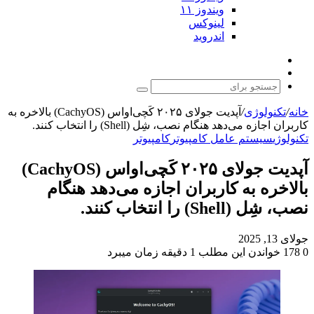
ویندوز ۱۱
لینوکس
اندروید
نوشته
تغییر
تصادفی
پوسته
جستجو
برای
خانه
/
تکنولوژی
/
آپدیت جولای ۲۰۲۵ کَچی‌او‌اس (CachyOS) بالاخره به
کاربران اجازه می‌دهد هنگام نصب، شِل (Shell) را انتخاب کنند.
تکنولوژی
سیستم عامل کامپیوتر
کامپیوتر
آپدیت جولای ۲۰۲۵ کَچی‌او‌اس (CachyOS)
بالاخره به کاربران اجازه می‌دهد هنگام
نصب، شِل (Shell) را انتخاب کنند.
جولای 13, 2025
0
178
خواندن این مطلب 1 دقیقه زمان میبرد