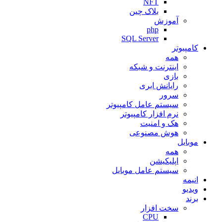
NFT
بلاک چین
آموزش
php
SQL Server
کامپیوتر
همه
اینترنت و شبکه
بازی
رایانش ابری
سرور
سیستم عامل کامپیوتر
نرم افزار کامپیوتر
هک و امنیت
هوش مصنوعی
موبایل
همه
اپلیکیشن
سیستم عامل موبایل
انیمه
ویدیو
برند
سخت افزار
CPU