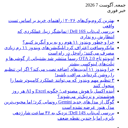
جمعه, آگوست 7 2026
خبر فوری
بهترین کروم‌بوک‌های ۲۰۲۶ | راهنمای خرید بر اساس تست
واقعی
بررسی لپ‌تاپ Dell 16S | نمایشگر زیبا، عملکردی که
انتظارش رو نداری
چرا و چطور ویندوز ۱۱ هوم رو به پرو آپگرید کنیم؟
مایکروسافت اعتراف کرد اپلیکیشن‌های ویندوز ۱۱ رم زیادی
مصرف می‌کنند؛ راه‌حل در راه است
اوبونتو تاچ OTA 2.0 رسماً منتشر شد پشتیبانی از گوشی‌ها و
تبلت‌های لینوکسی بیشتر
چرا ویندوز ۱۱ آپدیت‌های اضافه نصب می‌کند؟ اگر این تنظیم
را روشن کرده‌اید، مراقب باشید!
۳ تنظیم مهم ویندوز که می‌توانند عملکرد کامپیوتر شما را
متحول کنند
آینده اکسل با هوش مصنوعی؛ چگونه Excel و AI هر روز
هوشمندتر و نزدیک‌تر می‌شوند؟
گوگل از مدل‌های جدید Gemini رونمایی کرد؛ اما محبوب‌ترین
مدل هنوز عرضه نشده است
بررسی لپ‌تاپ Dell 14S؛ نزدیک به ۳۶ ساعت شارژدهی
باتری، اما با چندین نقطه ضعف
فیس