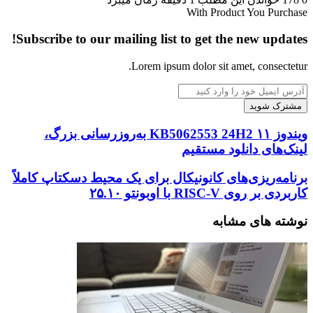
With Product You Purchase
Subscribe to our mailing list to get the new updates!
Lorem ipsum dolor sit amet, consectetur.
آدرس
ایمیل
خود
را
ویندوز
ویندوز ۱۱ KB5062553 24H2 به‌روزرسانی بزرگ،
وارد
۱۱
لینک‌های دانلود مستقیم
کنید
KB5062553
24H2
برنامه‌ریزی‌های
برنامه‌ریزی‌های کانونیکال برای یک محیط دسکتاپ کاملاً
به‌روزرسانی
کانونیکال
کاربردی بر روی RISC-V با اوبونتو ۲۵.۱۰
بزرگ،
برای
لینک‌های
یک
نوشته های مشابه
دانلود
محیط
مستقیم
دسکتاپ
کاملاً
کاربردی
بر
روی
RISC-