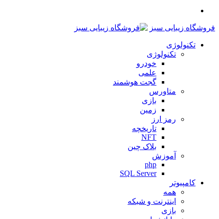
منو
فروشگاه زیبایی سبز
تکنولوژی
تکنولوژی
خودرو
علمی
گجت هوشمند
متاورس
بازی
زمین
رمز ارز
تاریخچه
NFT
بلاک چین
آموزش
php
SQL Server
کامپیوتر
همه
اینترنت و شبکه
بازی