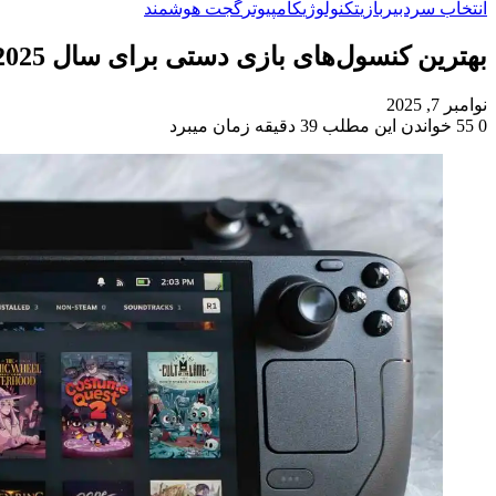
انتخاب سردبیر
بازی
تکنولوژی
کامپیوتر
گجت هوشمند
بهترین کنسول‌های بازی دستی برای سال 2025
نوامبر 7, 2025
0
55
خواندن این مطلب 39 دقیقه زمان میبرد
‫Odnoklassniki
‫VKontakte
X
فیس
پاکت
‫تامبلر
‫رددیت
لینکدین
‫پین‌ترست
بوک