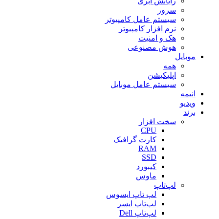
رایانش ابری
سرور
سیستم عامل کامپیوتر
نرم افزار کامپیوتر
هک و امنیت
هوش مصنوعی
موبایل
همه
اپلیکیشن
سیستم عامل موبایل
انیمه
ویدیو
برند
سخت افزار
CPU
کارت گرافیک
RAM
SSD
کیبورد
ماوس
لپ‌تاپ
لپ تاپ ایسوس
لپ‌تاپ ایسر
لپ‌تاپ Dell