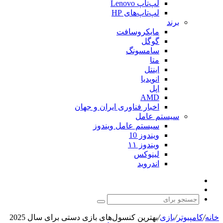
لپ‌تاپ Lenovo
لپ‌تاپ‌های HP
برند
مایکروسافت
گوگل
سامسونگ
متا
اینتل
انویدیا
اپل
AMD
اخبار فناوری ایران و جهان
سیستم عامل
سیستم عامل ویندوز
ویندوز 10
ویندوز ۱۱
لینوکس
اندروید
نوشته
تغییر
تصادفی
پوسته
جستجو
برای
خانه
/
کامپیوتر
/
بازی
/
بهترین کنسول‌های بازی دستی برای سال 2025