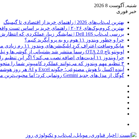
شنبه, آگوست 8 2026
خبر فوری
بهترین لپ‌تاپ‌های 2026 | راهنمای خرید از اقتصادی تا گیمینگ
بهترین کروم‌بوک‌های ۲۰۲۶ | راهنمای خرید بر اساس تست واقعی
بررسی لپ‌تاپ Dell 16S | نمایشگر زیبا، عملکردی که انتظارش رو نداری
چرا و چطور ویندوز ۱۱ هوم رو به پرو آپگرید کنیم؟
مایکروسافت اعتراف کرد اپلیکیشن‌های ویندوز ۱۱ رم زیادی مصرف می‌کنند؛ راه‌حل در راه است
اوبونتو تاچ OTA 2.0 رسماً منتشر شد پشتیبانی از گوشی‌ها و تبلت‌های لینوکسی بیشتر
چرا ویندوز ۱۱ آپدیت‌های اضافه نصب می‌کند؟ اگر این تنظیم را روشن کرده‌اید، مراقب باشید!
۳ تنظیم مهم ویندوز که می‌توانند عملکرد کامپیوتر شما را متحول کنند
آینده اکسل با هوش مصنوعی؛ چگونه Excel و AI هر روز هوشمندتر و نزدیک‌تر می‌شوند؟
گوگل از مدل‌های جدید Gemini رونمایی کرد؛ اما محبوب‌ترین مدل هنوز عرضه نشده است
فیس
X
بوک
یوتیوب
اینستاگرام
نوشته
سایدبار
تصادفی
جستجو
برای