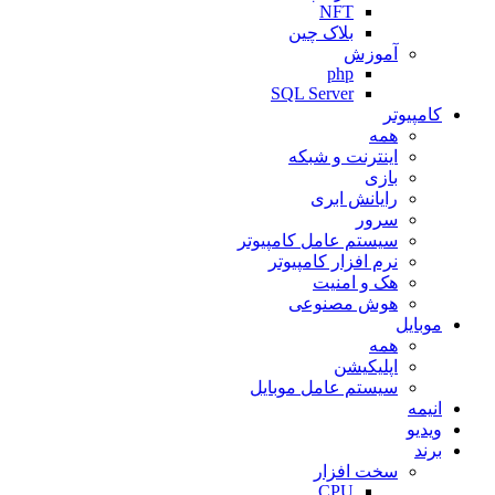
NFT
بلاک چین
آموزش
php
SQL Server
کامپیوتر
همه
اینترنت و شبکه
بازی
رایانش ابری
سرور
سیستم عامل کامپیوتر
نرم افزار کامپیوتر
هک و امنیت
هوش مصنوعی
موبایل
همه
اپلیکیشن
سیستم عامل موبایل
انیمه
ویدیو
برند
سخت افزار
CPU