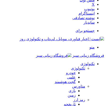
فیس بوک
X
یوتیوب
اینستاگرام
نوشته تصادفی
سایدبار
جستجو برای
منو
فروشگاه زیبایی سبز
تکنولوژی
تکنولوژی
خودرو
علمی
گجت هوشمند
متاورس
بازی
زمین
رمز ارز
تاریخچه