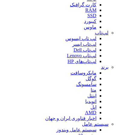
کارت گرافیک
RAM
SSD
کیبورد
ماوس
لپ‌تاپ
لپ تاپ ایسوس
لپ‌تاپ ایسر
لپ‌تاپ Dell
لپ‌تاپ Lenovo
لپ‌تاپ‌های HP
برند
مایکروسافت
گوگل
سامسونگ
متا
اینتل
انویدیا
اپل
AMD
اخبار فناوری ایران و جهان
سیستم عامل
سیستم عامل ویندوز