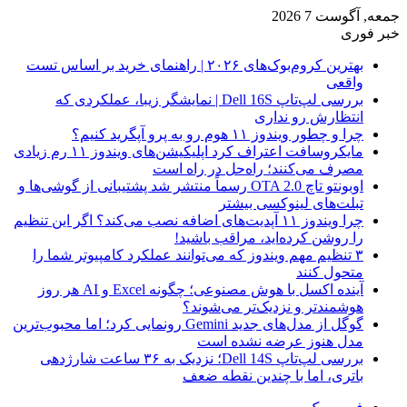
جمعه, آگوست 7 2026
خبر فوری
بهترین کروم‌بوک‌های ۲۰۲۶ | راهنمای خرید بر اساس تست
واقعی
بررسی لپ‌تاپ Dell 16S | نمایشگر زیبا، عملکردی که
انتظارش رو نداری
چرا و چطور ویندوز ۱۱ هوم رو به پرو آپگرید کنیم؟
مایکروسافت اعتراف کرد اپلیکیشن‌های ویندوز ۱۱ رم زیادی
مصرف می‌کنند؛ راه‌حل در راه است
اوبونتو تاچ OTA 2.0 رسماً منتشر شد پشتیبانی از گوشی‌ها و
تبلت‌های لینوکسی بیشتر
چرا ویندوز ۱۱ آپدیت‌های اضافه نصب می‌کند؟ اگر این تنظیم
را روشن کرده‌اید، مراقب باشید!
۳ تنظیم مهم ویندوز که می‌توانند عملکرد کامپیوتر شما را
متحول کنند
آینده اکسل با هوش مصنوعی؛ چگونه Excel و AI هر روز
هوشمندتر و نزدیک‌تر می‌شوند؟
گوگل از مدل‌های جدید Gemini رونمایی کرد؛ اما محبوب‌ترین
مدل هنوز عرضه نشده است
بررسی لپ‌تاپ Dell 14S؛ نزدیک به ۳۶ ساعت شارژدهی
باتری، اما با چندین نقطه ضعف