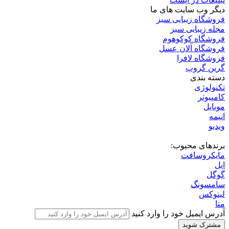
مایکروسافت اعتراف کرد اپلیکیشن‌های ویندوز ۱۱ رم زیادی
مصرف می‌کنند؛ راه‌حل در راه است
1 هفته پیش
اوبونتو تاچ OTA 2.0 رسماً منتشر شد پشتیبانی از گوشی‌ها و
تبلت‌های لینوکسی بیشتر
2 هفته پیش