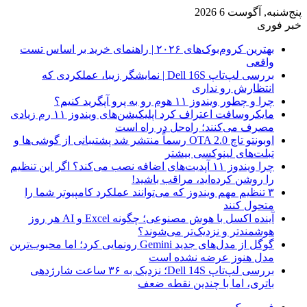
پنج‌شنبه, آگوست 6 2026
خبر فوری
بهترین کروم‌بوک‌های ۲۰۲۶ | راهنمای خرید بر اساس تست
واقعی
بررسی لپ‌تاپ Dell 16S | نمایشگر زیبا، عملکردی که
انتظارش رو نداری
چرا و چطور ویندوز ۱۱ هوم رو به پرو آپگرید کنیم؟
مایکروسافت اعتراف کرد اپلیکیشن‌های ویندوز ۱۱ رم زیادی
مصرف می‌کنند؛ راه‌حل در راه است
اوبونتو تاچ OTA 2.0 رسماً منتشر شد پشتیبانی از گوشی‌ها و
تبلت‌های لینوکسی بیشتر
چرا ویندوز ۱۱ آپدیت‌های اضافه نصب می‌کند؟ اگر این تنظیم
را روشن کرده‌اید، مراقب باشید!
۳ تنظیم مهم ویندوز که می‌توانند عملکرد کامپیوتر شما را
متحول کنند
آینده اکسل با هوش مصنوعی؛ چگونه Excel و AI هر روز
هوشمندتر و نزدیک‌تر می‌شوند؟
گوگل از مدل‌های جدید Gemini رونمایی کرد؛ اما محبوب‌ترین
مدل هنوز عرضه نشده است
بررسی لپ‌تاپ Dell 14S؛ نزدیک به ۳۶ ساعت شارژدهی
باتری، اما با چندین نقطه ضعف