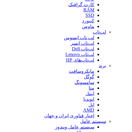
کارت گرافیک
RAM
SSD
کیبورد
ماوس
لپ‌تاپ
لپ تاپ ایسوس
لپ‌تاپ ایسر
لپ‌تاپ Dell
لپ‌تاپ Lenovo
لپ‌تاپ‌های HP
برند
مایکروسافت
گوگل
سامسونگ
متا
اینتل
انویدیا
اپل
AMD
اخبار فناوری ایران و جهان
سیستم عامل
سیستم عامل ویندوز