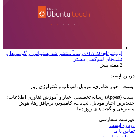
بررسی لپ‌تاپ Dell 16S | نمایشگر زیبا، عملکردی که
انتظارش رو نداری
2 روز پیش
چرا و چطور ویندوز ۱۱ هوم رو به پرو آپگرید کنیم؟
2 روز پیش