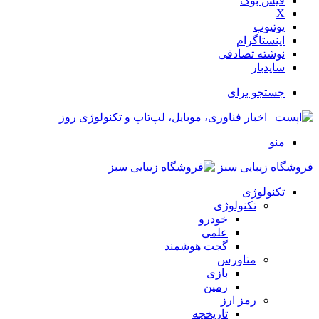
فیس بوک
X
یوتیوب
اینستاگرام
نوشته تصادفی
سایدبار
جستجو برای
منو
فروشگاه زیبایی سبز
تکنولوژی
تکنولوژی
خودرو
علمی
گجت هوشمند
متاورس
بازی
زمین
رمز ارز
تاریخچه