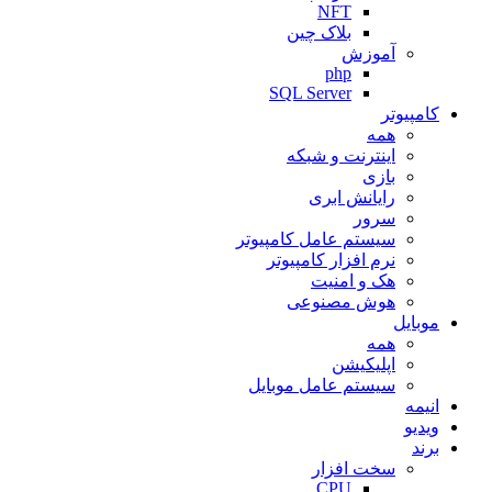
NFT
بلاک چین
آموزش
php
SQL Server
کامپیوتر
همه
اینترنت و شبکه
بازی
رایانش ابری
سرور
سیستم عامل کامپیوتر
نرم افزار کامپیوتر
هک و امنیت
هوش مصنوعی
موبایل
همه
اپلیکیشن
سیستم عامل موبایل
انیمه
ویدیو
برند
سخت افزار
CPU