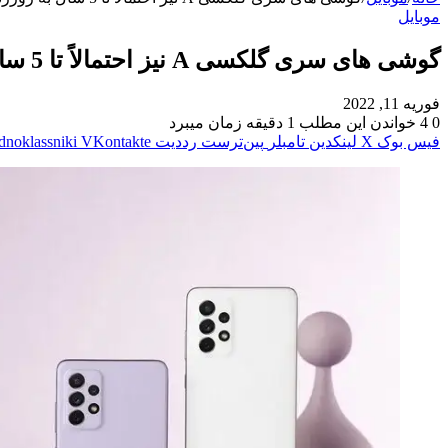
موبایل
گوشی های سری گلکسی A نیز احتمالاً تا 5 سال به روزرسانی دریافت خواهند کرد
فوریه 11, 2022
0
4
خواندن این مطلب 1 دقیقه زمان میبرد
فیس بوک
X
لینکدین
‫تامبلر
‫پین‌ترست
‫رددیت
‫VKontakte
dnoklassniki