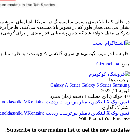
شرکتی تبدیل خواهد شد که چنین پشتیبانی قدرتمندی را برای گوشی‌های
نظر شما در مورد گوشی‌های سری گلکسی A چیست؟ به‌نظر شما بهترین گوشی‌ میان‌رده‌ی سامسونگ کدام است؟ نظرات خود را با ما به اشتراک بگذارید.
منبع:
Gizmochina
برچسب ها
Galaxy A Series
Galaxy S Series
Samsung
فوریه 11, 2022
0
4
خواندن این مطلب 1 دقیقه زمان میبرد
فیس بوک
X
لینکدین
‫تامبلر
‫پین‌ترست
‫رددیت
‫VKontakte
dnoklassniki
اشتراک گذاری
فیس بوک
X
لینکدین
‫تامبلر
‫پین‌ترست
‫رددیت
‫VKontakte
dnoklassniki
With Product You Purchase
Subscribe to our mailing list to get the new updates!