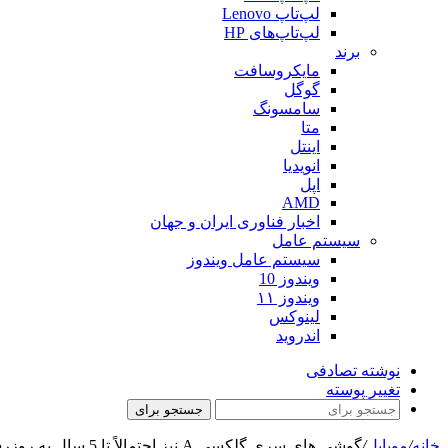
لپ‌تاپ Lenovo
لپ‌تاپ‌های HP
برند
مایکروسافت
گوگل
سامسونگ
متا
اینتل
انویدیا
اپل
AMD
اخبار فناوری ایران و جهان
سیستم عامل
سیستم عامل ویندوز
ویندوز 10
ویندوز ۱۱
لینوکس
اندروید
نوشته تصادفی
تغییر پوسته
جستجو برای
خانه
/
موبایل
/
گوشی های سری گلکسی A نیز احتمالاً تا 5 سال به روزرسانی دریافت خواهند کرد