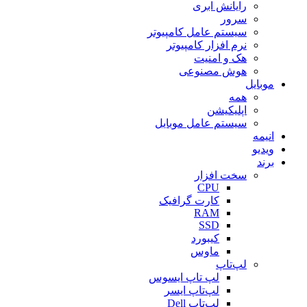
رایانش ابری
سرور
سیستم عامل کامپیوتر
نرم افزار کامپیوتر
هک و امنیت
هوش مصنوعی
موبایل
همه
اپلیکیشن
سیستم عامل موبایل
انیمه
ویدیو
برند
سخت افزار
CPU
کارت گرافیک
RAM
SSD
کیبورد
ماوس
لپ‌تاپ
لپ تاپ ایسوس
لپ‌تاپ ایسر
لپ‌تاپ Dell