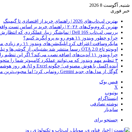
شنبه, آگوست 8 2026
خبر فوری
بهترین لپ‌تاپ‌های 2026 | راهنمای خرید از اقتصادی تا گیمینگ
بهترین کروم‌بوک‌های ۲۰۲۶ | راهنمای خرید بر اساس تست واقعی
بررسی لپ‌تاپ Dell 16S | نمایشگر زیبا، عملکردی که انتظارش رو نداری
چرا و چطور ویندوز ۱۱ هوم رو به پرو آپگرید کنیم؟
مایکروسافت اعتراف کرد اپلیکیشن‌های ویندوز ۱۱ رم زیادی مصرف می‌کنند؛ راه‌حل در راه است
اوبونتو تاچ OTA 2.0 رسماً منتشر شد پشتیبانی از گوشی‌ها و تبلت‌های لینوکسی بیشتر
چرا ویندوز ۱۱ آپدیت‌های اضافه نصب می‌کند؟ اگر این تنظیم را روشن کرده‌اید، مراقب باشید!
۳ تنظیم مهم ویندوز که می‌توانند عملکرد کامپیوتر شما را متحول کنند
آینده اکسل با هوش مصنوعی؛ چگونه Excel و AI هر روز هوشمندتر و نزدیک‌تر می‌شوند؟
گوگل از مدل‌های جدید Gemini رونمایی کرد؛ اما محبوب‌ترین مدل هنوز عرضه نشده است
فیس بوک
X
یوتیوب
اینستاگرام
نوشته تصادفی
سایدبار
جستجو برای