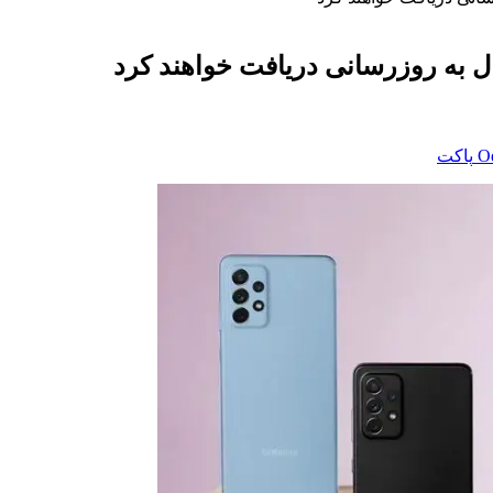
‫O
پاکت