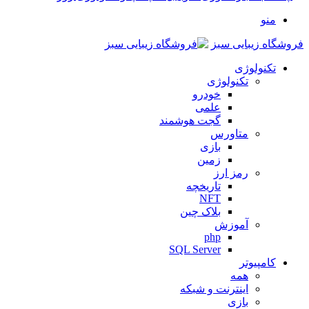
منو
فروشگاه زیبایی سبز
تکنولوژی
تکنولوژی
خودرو
علمی
گجت هوشمند
متاورس
بازی
زمین
رمز ارز
تاریخچه
NFT
بلاک چین
آموزش
php
SQL Server
کامپیوتر
همه
اینترنت و شبکه
بازی