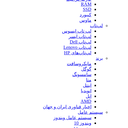
RAM
SSD
کیبورد
ماوس
لپ‌تاپ
لپ تاپ ایسوس
لپ‌تاپ ایسر
لپ‌تاپ Dell
لپ‌تاپ Lenovo
لپ‌تاپ‌های HP
برند
مایکروسافت
گوگل
سامسونگ
متا
اینتل
انویدیا
اپل
AMD
اخبار فناوری ایران و جهان
سیستم عامل
سیستم عامل ویندوز
ویندوز 10