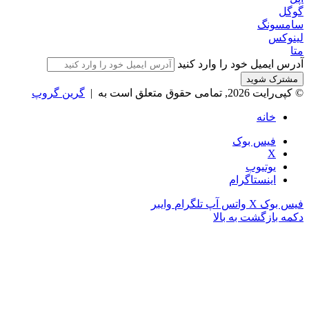
بررسی لپ‌تاپ Dell 16S | نمایشگر زیبا، عملکردی که
انتظارش رو نداری
6 روز پیش
درباره اپست
اپست | اخبار فناوری، موبایل، لپ‌تاپ و تکنولوژی روز
اپست (Appest) رسانه تخصصی اخبار و آموزش فناوری اطلاعات؛
جدیدترین اخبار موبایل، لپ‌تاپ، کامپیوتر، نرم‌افزارها، هوش
مصنوعی و گجت‌های روز دنیا.
فهرست سفارشی
درباره اپست
تماس با ما
تبلیغات در اپست
دیگر وب سایت های ما
فروشگاه زیبایی سبز
مجله زیبایی سبز
فروشگاه کوکوهوم
فروشگاه آلان عسل
فروشگاه لافرا