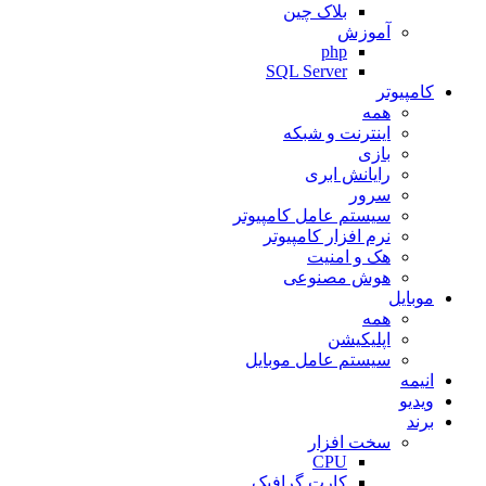
بلاک چین
آموزش
php
SQL Server
کامپیوتر
همه
اینترنت و شبکه
بازی
رایانش ابری
سرور
سیستم عامل کامپیوتر
نرم افزار کامپیوتر
هک و امنیت
هوش مصنوعی
موبایل
همه
اپلیکیشن
سیستم عامل موبایل
انیمه
ویدیو
برند
سخت افزار
CPU
کارت گرافیک