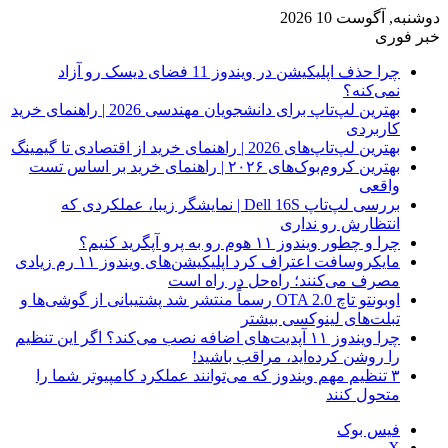
دوشنبه, آگوست 10 2026
خبر فوری
چرا حذف اپلیکیشن در ویندوز 11 فضای دیسک رو آزاد
نمی‌کنه؟
بهترین لپ‌تاپ برای دانشجویان مهندسی 2026 | راهنمای خرید
کاربردی
بهترین لپ‌تاپ‌های 2026 | راهنمای خرید از اقتصادی تا گیمینگ
بهترین کروم‌بوک‌های ۲۰۲۶ | راهنمای خرید بر اساس تست
واقعی
بررسی لپ‌تاپ Dell 16S | نمایشگر زیبا، عملکردی که
انتظارش رو نداری
چرا و چطور ویندوز ۱۱ هوم رو به پرو آپگرید کنیم؟
مایکروسافت اعتراف کرد اپلیکیشن‌های ویندوز ۱۱ رم زیادی
مصرف می‌کنند؛ راه‌حل در راه است
اوبونتو تاچ OTA 2.0 رسماً منتشر شد پشتیبانی از گوشی‌ها و
تبلت‌های لینوکسی بیشتر
چرا ویندوز ۱۱ آپدیت‌های اضافه نصب می‌کند؟ اگر این تنظیم
را روشن کرده‌اید، مراقب باشید!
۳ تنظیم مهم ویندوز که می‌توانند عملکرد کامپیوتر شما را
متحول کنند
فیس بوک
X