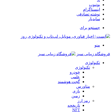
یوتیوب
اینستاگرام
نوشته تصادفی
سایدبار
جستجو برای
منو
فروشگاه زیبایی سبز
تکنولوژی
تکنولوژی
خودرو
علمی
گجت هوشمند
متاورس
بازی
زمین
رمز ارز
تاریخچه
NFT