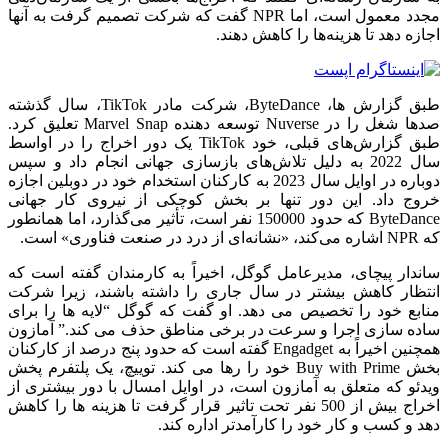
مجدد معمول است، اما NPR گفت که شرکت تصمیم گرفت به آنها
اجازه دهد تا هزینه‌ها را کاهش دهند.
طبق گزارش ها، ByteDance، شرکت مادر TikTok، سال گذشته
صدها شغل را در Nuverse توسعه دهنده Marvel Snap تعلیق کرد.
طبق گزارش‌های قبلی، خود TikTok یک دور اخراج را در اواسط
سال 2022 به دلیل تلاش‌های بازسازی جهانی انجام داد و سپس
دوباره در اوایل سال 2023 به کارکنان استخدام خود در دوبلین اجازه
خروج داد.
این دور تنها بر بخش کوچکی از نیروی کار جهانی
ByteDance که حدود 150000 نفر است، تأثیر می‌گذارد، اما همانطور
که NPR اشاره می‌کند، «نشانه‌ای از درد در صنعت فناوری» است.
ساندار پیچای، مدیرعامل گوگل، اخیراً به کارمندان گفته است که
انتظار کاهش بیشتر در سال جاری را داشته باشند، زیرا شرکت
منابع خود را تخصیص می دهد.
او گفت که گوگل “لایه ها را برای
ساده سازی اجرا و سرعت در برخی مناطق حذف می کند.”
آمازون
همچنین اخیراً به Engadget گفته است که حدود پنج درصد از کارکنان
بخش Buy with Prime خود را رها می کند.
توییچ، یک پلتفرم پخش
ویدئو که متعلق به آمازون است، در اوایل امسال با دور بیشتری از
اخراج بیش از 500 نفر تحت تاثیر قرار گرفت تا هزینه ها را کاهش
دهد و کسب و کار خود را کارآمدتر اداره کند.