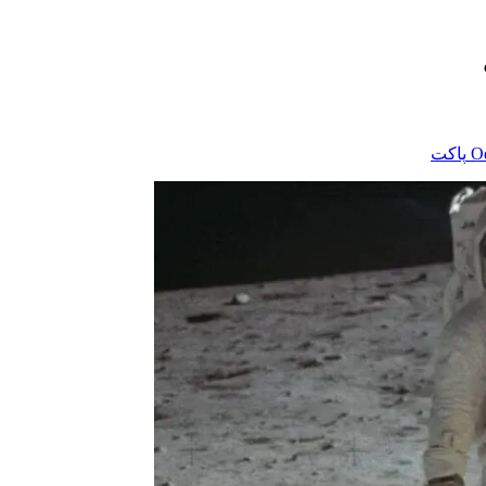
‫O
پاکت