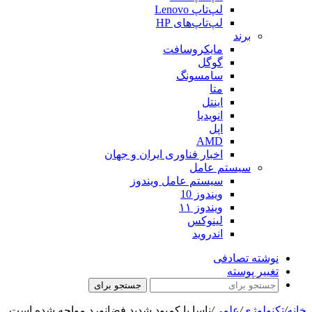
لپ‌تاپ Lenovo
لپ‌تاپ‌های HP
برند
مایکروسافت
گوگل
سامسونگ
متا
اینتل
انویدیا
اپل
AMD
اخبار فناوری ایران و جهان
سیستم عامل
سیستم عامل ویندوز
ویندوز 10
ویندوز ۱۱
لینوکس
اندروید
نوشته تصادفی
تغییر پوسته
جستجو برای
خانه
/
تکنولوژی
/
علمی
/
ناسا با کمبود شدید فضانورد مواجه شده است