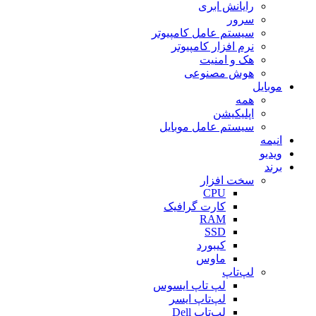
رایانش ابری
سرور
سیستم عامل کامپیوتر
نرم افزار کامپیوتر
هک و امنیت
هوش مصنوعی
موبایل
همه
اپلیکیشن
سیستم عامل موبایل
انیمه
ویدیو
برند
سخت افزار
CPU
کارت گرافیک
RAM
SSD
کیبورد
ماوس
لپ‌تاپ
لپ تاپ ایسوس
لپ‌تاپ ایسر
لپ‌تاپ Dell