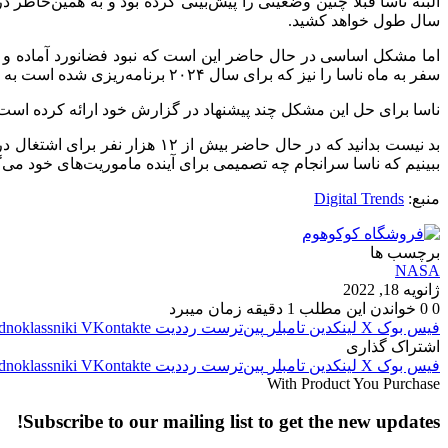
سال طول خواهد کشید.
اما مشکل اساسی در حال حاضر این است که نبود فضانورد آماده و 
سفر به ماه ناسا را نیز که برای سال ۲۰۲۴ برنامه‌ریزی شده است به تاخیر بیاندازد.
ناسا برای حل این مشکل چند پیشنهاد در گزارش خود ارائه کرده است 
بد نیست بدانید که در حال حاضر 
ببینیم که ناسا سرانجام چه تصمیمی برای آینده ماموریت‌های خود می‌گ
منبع:
Digital Trends
برچسب ها
NASA
ژانویه 18, 2022
0
0
خواندن این مطلب 1 دقیقه زمان میبرد
فیس بوک
X
لینکدین
‫تامبلر
‫پین‌ترست
‫رددیت
‫VKontakte
dnoklassniki
اشتراک گذاری
فیس بوک
X
لینکدین
‫تامبلر
‫پین‌ترست
‫رددیت
‫VKontakte
dnoklassniki
With Product You Purchase
Subscribe to our mailing list to get the new updates!