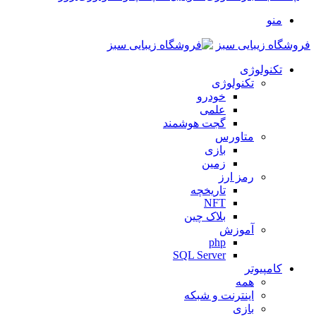
منو
فروشگاه زیبایی سبز
تکنولوژی
تکنولوژی
خودرو
علمی
گجت هوشمند
متاورس
بازی
زمین
رمز ارز
تاریخچه
NFT
بلاک چین
آموزش
php
SQL Server
کامپیوتر
همه
اینترنت و شبکه
بازی