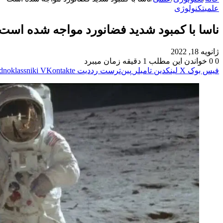
علمی
تکنولوژی
ناسا با کمبود شدید فضانورد مواجه شده است
ژانویه 18, 2022
0
0
خواندن این مطلب 1 دقیقه زمان میبرد
فیس بوک
X
لینکدین
‫تامبلر
‫پین‌ترست
‫رددیت
‫VKontakte
dnoklassniki