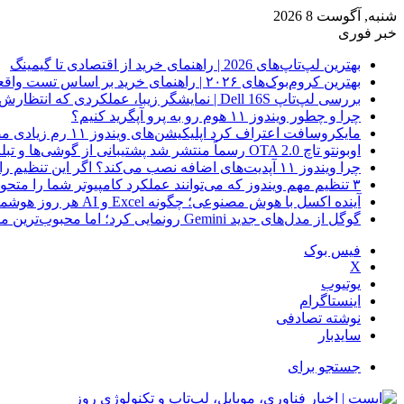
شنبه, آگوست 8 2026
خبر فوری
بهترین لپ‌تاپ‌های 2026 | راهنمای خرید از اقتصادی تا گیمینگ
بهترین کروم‌بوک‌های ۲۰۲۶ | راهنمای خرید بر اساس تست واقعی
بررسی لپ‌تاپ Dell 16S | نمایشگر زیبا، عملکردی که انتظارش رو نداری
چرا و چطور ویندوز ۱۱ هوم رو به پرو آپگرید کنیم؟
مایکروسافت اعتراف کرد اپلیکیشن‌های ویندوز ۱۱ رم زیادی مصرف می‌کنند؛ راه‌حل در راه است
اوبونتو تاچ OTA 2.0 رسماً منتشر شد پشتیبانی از گوشی‌ها و تبلت‌های لینوکسی بیشتر
چرا ویندوز ۱۱ آپدیت‌های اضافه نصب می‌کند؟ اگر این تنظیم را روشن کرده‌اید، مراقب باشید!
۳ تنظیم مهم ویندوز که می‌توانند عملکرد کامپیوتر شما را متحول کنند
آینده اکسل با هوش مصنوعی؛ چگونه Excel و AI هر روز هوشمندتر و نزدیک‌تر می‌شوند؟
گوگل از مدل‌های جدید Gemini رونمایی کرد؛ اما محبوب‌ترین مدل هنوز عرضه نشده است
فیس بوک
X
یوتیوب
اینستاگرام
نوشته تصادفی
سایدبار
جستجو برای