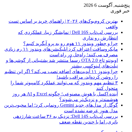
پنج‌شنبه, آگوست 6 2026
خبر فوری
بهترین کروم‌بوک‌های ۲۰۲۶ | راهنمای خرید بر اساس تست
واقعی
بررسی لپ‌تاپ Dell 16S | نمایشگر زیبا، عملکردی که
انتظارش رو نداری
چرا و چطور ویندوز ۱۱ هوم رو به پرو آپگرید کنیم؟
مایکروسافت اعتراف کرد اپلیکیشن‌های ویندوز ۱۱ رم زیادی
مصرف می‌کنند؛ راه‌حل در راه است
اوبونتو تاچ OTA 2.0 رسماً منتشر شد پشتیبانی از گوشی‌ها و
تبلت‌های لینوکسی بیشتر
چرا ویندوز ۱۱ آپدیت‌های اضافه نصب می‌کند؟ اگر این تنظیم
را روشن کرده‌اید، مراقب باشید!
۳ تنظیم مهم ویندوز که می‌توانند عملکرد کامپیوتر شما را
متحول کنند
آینده اکسل با هوش مصنوعی؛ چگونه Excel و AI هر روز
هوشمندتر و نزدیک‌تر می‌شوند؟
گوگل از مدل‌های جدید Gemini رونمایی کرد؛ اما محبوب‌ترین
مدل هنوز عرضه نشده است
بررسی لپ‌تاپ Dell 14S؛ نزدیک به ۳۶ ساعت شارژدهی
باتری، اما با چندین نقطه ضعف