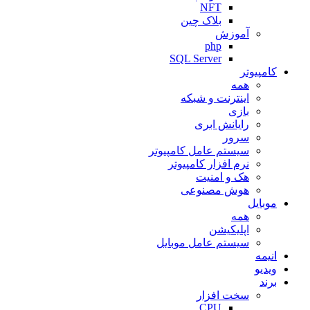
NFT
بلاک چین
آموزش
php
SQL Server
کامپیوتر
همه
اینترنت و شبکه
بازی
رایانش ابری
سرور
سیستم عامل کامپیوتر
نرم افزار کامپیوتر
هک و امنیت
هوش مصنوعی
موبایل
همه
اپلیکیشن
سیستم عامل موبایل
انیمه
ویدیو
برند
سخت افزار
CPU