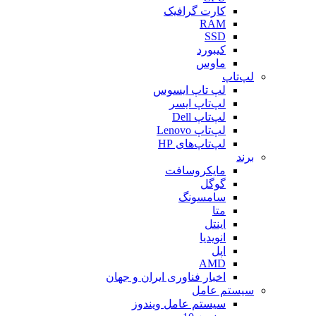
کارت گرافیک
RAM
SSD
کیبورد
ماوس
لپ‌تاپ
لپ تاپ ایسوس
لپ‌تاپ ایسر
لپ‌تاپ Dell
لپ‌تاپ Lenovo
لپ‌تاپ‌های HP
برند
مایکروسافت
گوگل
سامسونگ
متا
اینتل
انویدیا
اپل
AMD
اخبار فناوری ایران و جهان
سیستم عامل
سیستم عامل ویندوز