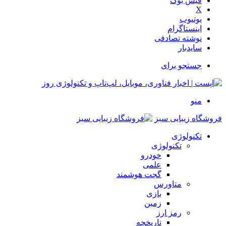
فیس بوک
X
یوتیوب
اینستاگرام
نوشته تصادفی
سایدبار
جستجو برای
منو
فروشگاه زیبایی سبز
تکنولوژی
تکنولوژی
خودرو
علمی
گجت هوشمند
متاورس
بازی
زمین
رمز ارز
تاریخچه