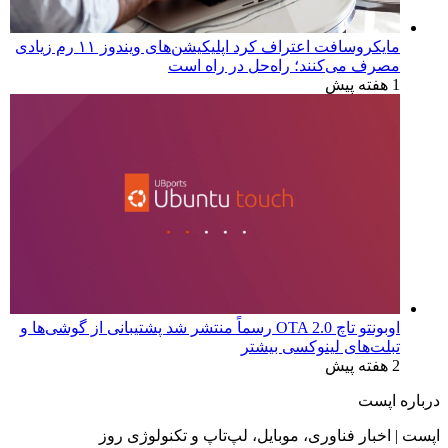
مایکروسافت اعتراف کرد اپلیکیشن‌های ویندوز ۱۱ رم زیادی
مصرف می‌کنند؛ راه‌حل در راه است
1 هفته پیش
اوبونتو تاچ OTA 2.0 رسماً منتشر شد پشتیبانی از گوشی‌ها و
تبلت‌های لینوکسی بیشتر
2 هفته پیش
درباره اپست
اپست | اخبار فناوری، موبایل، لپ‌تاپ و تکنولوژی روز