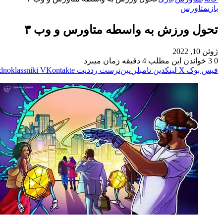
بازی
متاورس
تحول ورزش به واسطه متاورس و وب ۳
ژوئن 10, 2022
0
3
خواندن این مطلب 4 دقیقه زمان میبرد
فیس بوک
X
لینکدین
‫تامبلر
‫پین‌ترست
‫رددیت
‫VKontakte
dnoklassniki