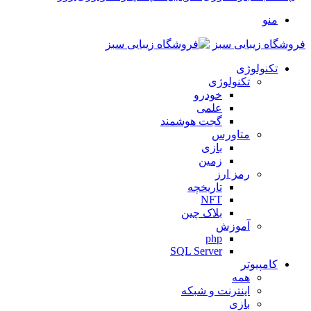
منو
فروشگاه زیبایی سبز
تکنولوژی
تکنولوژی
خودرو
علمی
گجت هوشمند
متاورس
بازی
زمین
رمز ارز
تاریخچه
NFT
بلاک چین
آموزش
php
SQL Server
کامپیوتر
همه
اینترنت و شبکه
بازی