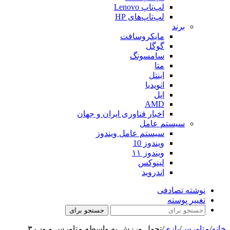
لپ‌تاپ Lenovo
لپ‌تاپ‌های HP
برند
مایکروسافت
گوگل
سامسونگ
متا
اینتل
انویدیا
اپل
AMD
اخبار فناوری ایران و جهان
سیستم عامل
سیستم عامل ویندوز
ویندوز 10
ویندوز ۱۱
لینوکس
اندروید
نوشته تصادفی
تغییر پوسته
جستجو برای
خانه
/
متاورس
/
بازی
/
تحول ورزش به واسطه متاورس و وب ۳