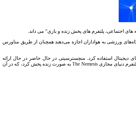
نند. باشگاه‌های ورزشی به هواداران اجازه می‌دهند همچنان از طریق متاورس
ساختن یک کپی دقیق از Truist Park (استادیوم خود) و میزبانی رویدادهای دیجیتال استفاده کرد. منچسترسیتی در حال حاضر در حال ارائه
استادیوم اتحاد در متاورس است، گوگل و لیگ بسکتبال آمریکا،پیکسل آرنا را راه‌اندازی کردند، همچنین سری آ ایتالیا مسابقه‌ای را از طریق پلتفرم دنیای مجازی The Nemesis به صورت زنده پخش کرد، که در آن