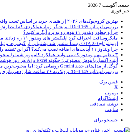
جمعه, آگوست 7 2026
خبر فوری
بهترین کروم‌بوک‌های ۲۰۲۶ | راهنمای خرید بر اساس تست واقعی
بررسی لپ‌تاپ Dell 16S | نمایشگر زیبا، عملکردی که انتظارش رو نداری
چرا و چطور ویندوز ۱۱ هوم رو به پرو آپگرید کنیم؟
مایکروسافت اعتراف کرد اپلیکیشن‌های ویندوز ۱۱ رم زیادی مصرف می‌کنند؛ راه‌حل در راه است
اوبونتو تاچ OTA 2.0 رسماً منتشر شد پشتیبانی از گوشی‌ها و تبلت‌های لینوکسی بیشتر
چرا ویندوز ۱۱ آپدیت‌های اضافه نصب می‌کند؟ اگر این تنظیم را روشن کرده‌اید، مراقب باشید!
۳ تنظیم مهم ویندوز که می‌توانند عملکرد کامپیوتر شما را متحول کنند
آینده اکسل با هوش مصنوعی؛ چگونه Excel و AI هر روز هوشمندتر و نزدیک‌تر می‌شوند؟
گوگل از مدل‌های جدید Gemini رونمایی کرد؛ اما محبوب‌ترین مدل هنوز عرضه نشده است
بررسی لپ‌تاپ Dell 14S؛ نزدیک به ۳۶ ساعت شارژدهی باتری، اما با چندین نقطه ضعف
فیس بوک
X
یوتیوب
اینستاگرام
نوشته تصادفی
سایدبار
جستجو برای