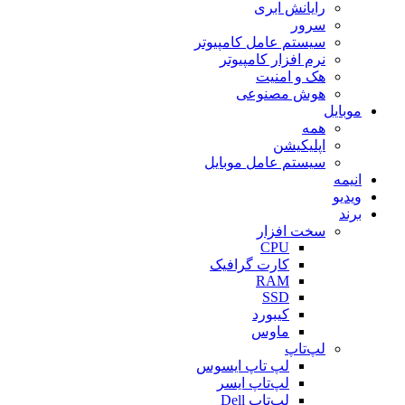
رایانش ابری
سرور
سیستم عامل کامپیوتر
نرم افزار کامپیوتر
هک و امنیت
هوش مصنوعی
موبایل
همه
اپلیکیشن
سیستم عامل موبایل
انیمه
ویدیو
برند
سخت افزار
CPU
کارت گرافیک
RAM
SSD
کیبورد
ماوس
لپ‌تاپ
لپ تاپ ایسوس
لپ‌تاپ ایسر
لپ‌تاپ Dell