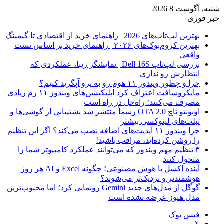
شنبه, آگوست 8 2026
خبر فوری
بهترین لپ‌تاپ‌های 2026 | راهنمای خرید از اقتصادی تا گیمینگ
بهترین کروم‌بوک‌های ۲۰۲۶ | راهنمای خرید بر اساس تست
واقعی
بررسی لپ‌تاپ Dell 16S | نمایشگر زیبا، عملکردی که
انتظارش رو نداری
چرا و چطور ویندوز ۱۱ هوم رو به پرو آپگرید کنیم؟
مایکروسافت اعتراف کرد اپلیکیشن‌های ویندوز ۱۱ رم زیادی
مصرف می‌کنند؛ راه‌حل در راه است
اوبونتو تاچ OTA 2.0 رسماً منتشر شد پشتیبانی از گوشی‌ها و
تبلت‌های لینوکسی بیشتر
چرا ویندوز ۱۱ آپدیت‌های اضافه نصب می‌کند؟ اگر این تنظیم
را روشن کرده‌اید، مراقب باشید!
۳ تنظیم مهم ویندوز که می‌توانند عملکرد کامپیوتر شما را
متحول کنند
آینده اکسل با هوش مصنوعی؛ چگونه Excel و AI هر روز
هوشمندتر و نزدیک‌تر می‌شوند؟
گوگل از مدل‌های جدید Gemini رونمایی کرد؛ اما محبوب‌ترین
مدل هنوز عرضه نشده است
فیس بوک
X