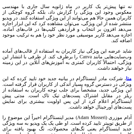
نه تنها پیش‌تر یک کاربر در ماه ژانویه سال جاری با مهندسی
معکوس وجود این ویژگی را گزارش داد، بلکه گروه کوچکی از
کاربران همین حالا هم می‌توانند از این ویژگی استفاده کنند. در ویدیو
منتشر شده از این ویژگی، می‌توان مشاهده کرد که این ابزار اجازه
می‌دهد افزون بر انتخاب و قراردهی کلیپ‌ها در قاب‌های آماده،
اجازه می‌دهد کاربر موسیقی مورد نظر خود را هم به ترکیب موجود
اضافه کند.
شاید عرضه این ویژگی نیاز کاربران به استفاده از قالب‌های آماده
وب‌سایت‌هایی مانند Canva را برطرف کند. از طرفی با انتشار این
ویژگی، احتمالاً کاربران کمتری به آموزش‌های آنلاین در این زمینه
نیاز خواهند داشت.
متا
، شرکت مادر اینستاگرام در بیانیه جدید خود تایید کرده که این
ویژگی در دسترس گروه بسیار اندکی از کاربران قرار گرفته است.
این ویژگی جدید، مشخصاً برای جلب توجه کاربران به استفاده از
ریلز در مقابل اشتراک پست‌های تیک تاک است. مدتی پیش
اینستاگرام اعلام کرد از این پس اولویت بیشتری برای نمایش
پست‌های اورجینال خواهد داشت.
آدام موزری (Adam Mosseri) مدیر اینستاگرام اخیراً این موضوع را
از طریق توییتر تایید کرده است. او طی یک یک ویدیو به سه ویژگی
جدید اینستاگرام یعنی تگ‌های محصولات، تگ بهبود یافته برای