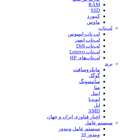
RAM
SSD
کیبورد
ماوس
لپ‌تاپ
لپ تاپ ایسوس
لپ‌تاپ ایسر
لپ‌تاپ Dell
لپ‌تاپ Lenovo
لپ‌تاپ‌های HP
برند
مایکروسافت
گوگل
سامسونگ
متا
اینتل
انویدیا
اپل
AMD
اخبار فناوری ایران و جهان
سیستم عامل
سیستم عامل ویندوز
ویندوز 10