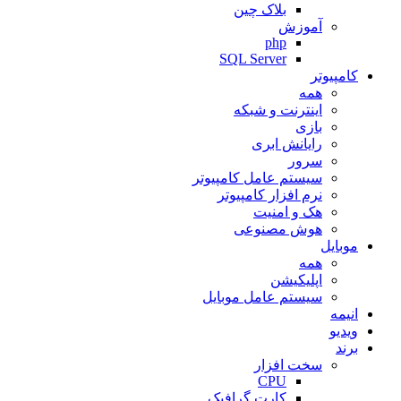
بلاک چین
آموزش
php
SQL Server
کامپیوتر
همه
اینترنت و شبکه
بازی
رایانش ابری
سرور
سیستم عامل کامپیوتر
نرم افزار کامپیوتر
هک و امنیت
هوش مصنوعی
موبایل
همه
اپلیکیشن
سیستم عامل موبایل
انیمه
ویدیو
برند
سخت افزار
CPU
کارت گرافیک