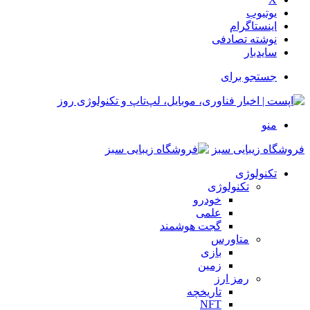
یوتیوب
اینستاگرام
نوشته تصادفی
سایدبار
جستجو برای
منو
فروشگاه زیبایی سبز
تکنولوژی
تکنولوژی
خودرو
علمی
گجت هوشمند
متاورس
بازی
زمین
رمز ارز
تاریخچه
NFT