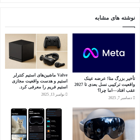
ی
ج
ش
ی
نوشته های مشابه
ت
م
ر
ز
م
و
ی‌
ب
ر
و
ی
ا
ز
ر
د
د
؟
آ
Valve ماشین‌های استیم کنترلر
خ
تأخیر بزرگ متا! عرضه عینک
استیم و هدست واقعیت مجازی
ر
واقعیت ترکیبی نسل بعدی تا 2027
استیم فریم را معرفی کرد.
ی
عقب افتاد—اما چرا؟
نوامبر 13, 2025
ن
دسامبر 7, 2025
م
ر
ح
ل
ه
آ