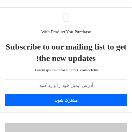
With Product You Purchase
Subscribe to our mailing list to get
the new updates!
Lorem ipsum dolor sit amet, consectetur.
آ
د
ر
س
ا
ی
م
ی
خ
ل