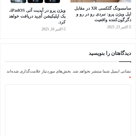
م
سامسونگ گلکسی XR در مقابل
ا
ویژن پرو در آپدیت آتی iPadOS،
اپل ویژن پرو: نبردی رو در رو و
د
یک اپلیکیشن آی‌پد دریافت خواهد
دگرگون‌کننده واقعیت
ه‌
کرد.
اکتبر 23, 2025
س
اکتبر 16, 2025
ا
ز
ی
دیدگاهتان را بنویسید
ش
د
ه
نشانی ایمیل شما منتشر نخواهد شد.
بخش‌های موردنیاز علامت‌گذاری شده‌اند
ا
*
س
ت
د
ی
د
گ
ا
ه