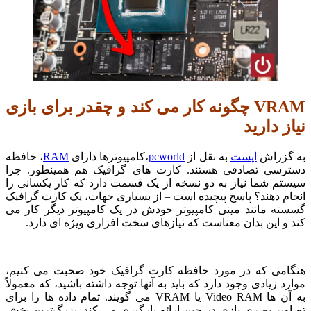
VRAM چگونه کار می کند و چقدر برای بازی
نیاز دارید
به گزراش
اپست
به نقل از
pcworld
،کامپیوترها دارای
RAM
، حافظه
دسترسی تصادفی هستند.
کارت های گرافیک هم همینطور.
چرا
سیستم شما نیاز به دو نسخه از یک قسمت دارد که کار یکسانی را
انجام دهند؟
پاسخ پیچیده است – از بسیاری جهات، یک کارت گرافیک
گسسته مانند مینی کامپیوتر خودش در یک کامپیوتر دیگر کار می
کند و این بدان معناست که نیازهای سخت افزاری ویژه ای دارد.
هنگامی که در مورد حافظه کارت گرافیک خود صحبت می کنیم،
موارد زیادی وجود دارد که باید به آنها توجه داشته باشید، که معمولاً
به آن ها Video RAM یا VRAM می گویند.
تمام داده ها را برای
تصاویر بصری بازی در حین ارائه بارگیری می کند.
بزرگ‌ترین بخش