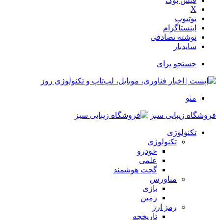
فیس بوک
X
یوتیوب
اینستاگرام
نوشته تصادفی
سایدبار
جستجو برای
منو
فروشگاه زیبایی سبز
تکنولوژی
تکنولوژی
خودرو
علمی
گجت هوشمند
متاورس
بازی
زمین
رمز ارز
تاریخچه