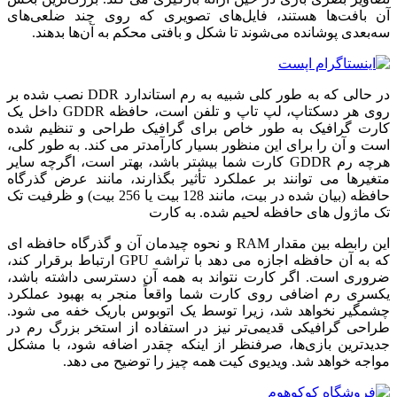
آن بافت‌ها هستند، فایل‌های تصویری که روی چند ضلعی‌های
سه‌بعدی پوشانده می‌شوند تا شکل و بافتی محکم به آن‌ها بدهند.
در حالی که به طور کلی شبیه به رم استاندارد DDR نصب شده بر
روی هر دسکتاپ، لپ تاپ و تلفن است، حافظه GDDR داخل یک
کارت گرافیک به طور خاص برای گرافیک طراحی و تنظیم شده
است و آن را برای این منظور بسیار کارآمدتر می کند.
به طور کلی،
هرچه رم GDDR کارت شما بیشتر باشد، بهتر است، اگرچه سایر
متغیرها می توانند بر عملکرد تأثیر بگذارند، مانند عرض گذرگاه
حافظه (بیان شده در بیت، مانند 128 بیت یا 256 بیت) و ظرفیت تک
تک ماژول های حافظه لحیم شده.
به کارت
این رابطه بین مقدار RAM و نحوه چیدمان آن و گذرگاه حافظه ای
که به آن حافظه اجازه می دهد با تراشه GPU ارتباط برقرار کند،
ضروری است.
اگر کارت نتواند به همه آن دسترسی داشته باشد،
یکسری رم اضافی روی کارت شما واقعاً منجر به بهبود عملکرد
چشمگیر نخواهد شد، زیرا توسط یک اتوبوس باریک خفه می شود.
طراحی گرافیکی قدیمی‌تر نیز در استفاده از استخر بزرگ رم در
جدیدترین بازی‌ها، صرفنظر از اینکه چقدر اضافه شود، با مشکل
مواجه خواهد شد.
ویدیوی کیت همه چیز را توضیح می دهد.