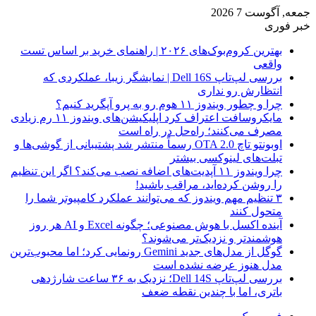
جمعه, آگوست 7 2026
خبر فوری
بهترین کروم‌بوک‌های ۲۰۲۶ | راهنمای خرید بر اساس تست
واقعی
بررسی لپ‌تاپ Dell 16S | نمایشگر زیبا، عملکردی که
انتظارش رو نداری
چرا و چطور ویندوز ۱۱ هوم رو به پرو آپگرید کنیم؟
مایکروسافت اعتراف کرد اپلیکیشن‌های ویندوز ۱۱ رم زیادی
مصرف می‌کنند؛ راه‌حل در راه است
اوبونتو تاچ OTA 2.0 رسماً منتشر شد پشتیبانی از گوشی‌ها و
تبلت‌های لینوکسی بیشتر
چرا ویندوز ۱۱ آپدیت‌های اضافه نصب می‌کند؟ اگر این تنظیم
را روشن کرده‌اید، مراقب باشید!
۳ تنظیم مهم ویندوز که می‌توانند عملکرد کامپیوتر شما را
متحول کنند
آینده اکسل با هوش مصنوعی؛ چگونه Excel و AI هر روز
هوشمندتر و نزدیک‌تر می‌شوند؟
گوگل از مدل‌های جدید Gemini رونمایی کرد؛ اما محبوب‌ترین
مدل هنوز عرضه نشده است
بررسی لپ‌تاپ Dell 14S؛ نزدیک به ۳۶ ساعت شارژدهی
باتری، اما با چندین نقطه ضعف