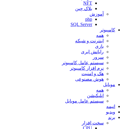
NFT
بلاک چین
آموزش
php
SQL Server
کامپیوتر
همه
اینترنت و شبکه
بازی
رایانش ابری
سرور
سیستم عامل کامپیوتر
نرم افزار کامپیوتر
هک و امنیت
هوش مصنوعی
موبایل
همه
اپلیکیشن
سیستم عامل موبایل
انیمه
ویدیو
برند
سخت افزار
CPU