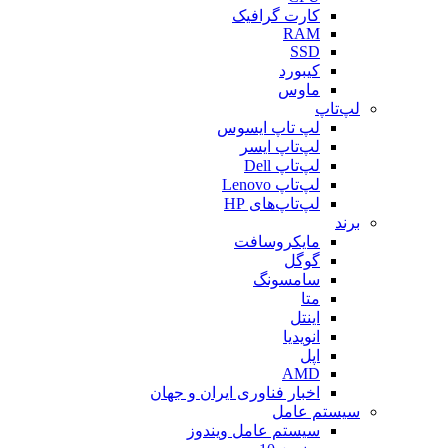
کارت گرافیک
RAM
SSD
کیبورد
ماوس
لپ‌تاپ
لپ تاپ ایسوس
لپ‌تاپ ایسر
لپ‌تاپ Dell
لپ‌تاپ Lenovo
لپ‌تاپ‌های HP
برند
مایکروسافت
گوگل
سامسونگ
متا
اینتل
انویدیا
اپل
AMD
اخبار فناوری ایران و جهان
سیستم عامل
سیستم عامل ویندوز