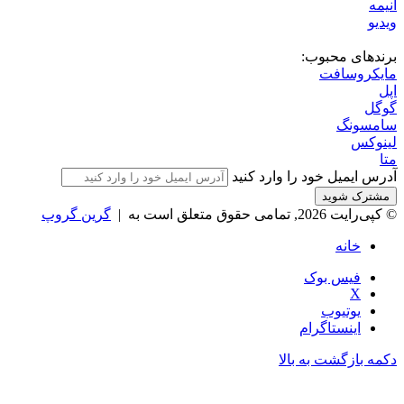
انیمه
ویدیو
برندهای محبوب:
مایکروسافت
اپل
گوگل
سامسونگ
لینوکس
متا
آدرس ایمیل خود را وارد کنید
© کپی‌رایت 2026, تمامی حقوق متعلق است به |
گرین گروپ
خانه
فیس بوک
X
یوتیوب
اینستاگرام
دکمه بازگشت به بالا