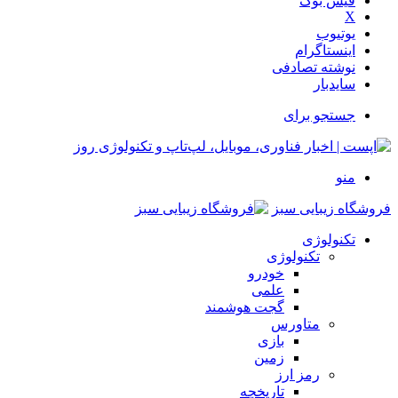
فیس بوک
X
یوتیوب
اینستاگرام
نوشته تصادفی
سایدبار
جستجو برای
منو
فروشگاه زیبایی سبز
تکنولوژی
تکنولوژی
خودرو
علمی
گجت هوشمند
متاورس
بازی
زمین
رمز ارز
تاریخچه