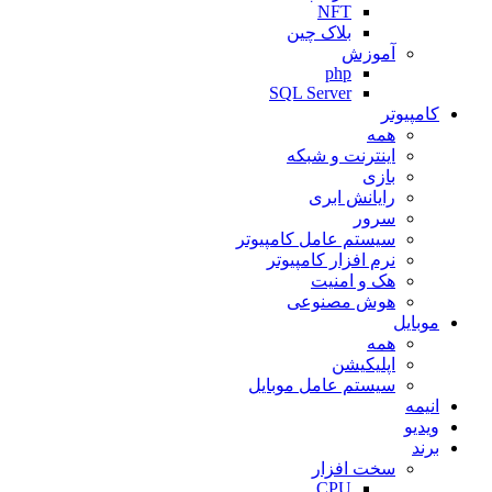
NFT
بلاک چین
آموزش
php
SQL Server
کامپیوتر
همه
اینترنت و شبکه
بازی
رایانش ابری
سرور
سیستم عامل کامپیوتر
نرم افزار کامپیوتر
هک و امنیت
هوش مصنوعی
موبایل
همه
اپلیکیشن
سیستم عامل موبایل
انیمه
ویدیو
برند
سخت افزار
CPU