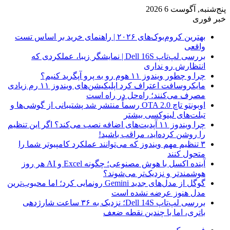
پنج‌شنبه, آگوست 6 2026
خبر فوری
بهترین کروم‌بوک‌های ۲۰۲۶ | راهنمای خرید بر اساس تست
واقعی
بررسی لپ‌تاپ Dell 16S | نمایشگر زیبا، عملکردی که
انتظارش رو نداری
چرا و چطور ویندوز ۱۱ هوم رو به پرو آپگرید کنیم؟
مایکروسافت اعتراف کرد اپلیکیشن‌های ویندوز ۱۱ رم زیادی
مصرف می‌کنند؛ راه‌حل در راه است
اوبونتو تاچ OTA 2.0 رسماً منتشر شد پشتیبانی از گوشی‌ها و
تبلت‌های لینوکسی بیشتر
چرا ویندوز ۱۱ آپدیت‌های اضافه نصب می‌کند؟ اگر این تنظیم
را روشن کرده‌اید، مراقب باشید!
۳ تنظیم مهم ویندوز که می‌توانند عملکرد کامپیوتر شما را
متحول کنند
آینده اکسل با هوش مصنوعی؛ چگونه Excel و AI هر روز
هوشمندتر و نزدیک‌تر می‌شوند؟
گوگل از مدل‌های جدید Gemini رونمایی کرد؛ اما محبوب‌ترین
مدل هنوز عرضه نشده است
بررسی لپ‌تاپ Dell 14S؛ نزدیک به ۳۶ ساعت شارژدهی
باتری، اما با چندین نقطه ضعف