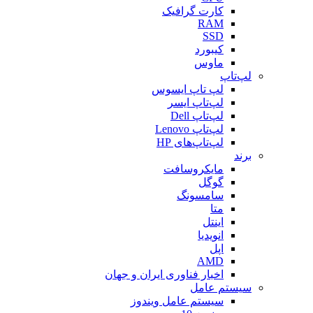
کارت گرافیک
RAM
SSD
کیبورد
ماوس
لپ‌تاپ
لپ تاپ ایسوس
لپ‌تاپ ایسر
لپ‌تاپ Dell
لپ‌تاپ Lenovo
لپ‌تاپ‌های HP
برند
مایکروسافت
گوگل
سامسونگ
متا
اینتل
انویدیا
اپل
AMD
اخبار فناوری ایران و جهان
سیستم عامل
سیستم عامل ویندوز