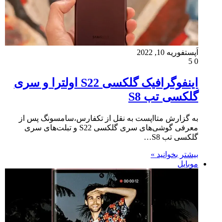
اَپست
فوریه 10, 2022
5
0
اینفوگرافیک گلکسی S22 اولترا و سری
گلکسی تب S8
به گزارش متااپست به نقل از تکفارس،سامسونگ پس از
معرفی گوشی‌های سری گلکسی S22 و تبلت‌های سری
گلکسی تب S8…
بیشتر بخوانید »
موبایل