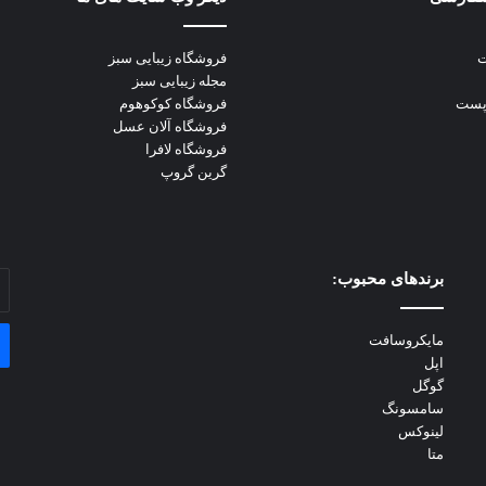
ت
فروشگاه زیبایی سبز
مجله زیبایی سبز
اپست
فروشگاه کوکوهوم
فروشگاه آلان عسل
فروشگاه لافرا
گرین گروپ
برندهای محبوب:
آد
ای
خو
مایکروسافت
را
اپل
وا
گوگل
کن
سامسونگ
لینوکس
متا