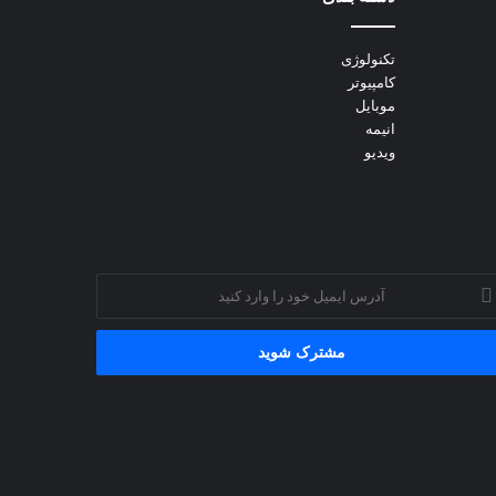
تکنولوژی
کامپیوتر
موبایل
انیمه
ویدیو
رس
میل
د
رد
ید