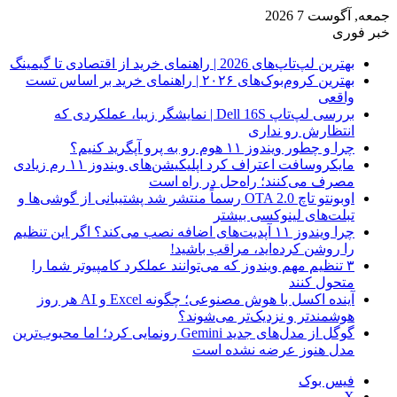
جمعه, آگوست 7 2026
خبر فوری
بهترین لپ‌تاپ‌های 2026 | راهنمای خرید از اقتصادی تا گیمینگ
بهترین کروم‌بوک‌های ۲۰۲۶ | راهنمای خرید بر اساس تست
واقعی
بررسی لپ‌تاپ Dell 16S | نمایشگر زیبا، عملکردی که
انتظارش رو نداری
چرا و چطور ویندوز ۱۱ هوم رو به پرو آپگرید کنیم؟
مایکروسافت اعتراف کرد اپلیکیشن‌های ویندوز ۱۱ رم زیادی
مصرف می‌کنند؛ راه‌حل در راه است
اوبونتو تاچ OTA 2.0 رسماً منتشر شد پشتیبانی از گوشی‌ها و
تبلت‌های لینوکسی بیشتر
چرا ویندوز ۱۱ آپدیت‌های اضافه نصب می‌کند؟ اگر این تنظیم
را روشن کرده‌اید، مراقب باشید!
۳ تنظیم مهم ویندوز که می‌توانند عملکرد کامپیوتر شما را
متحول کنند
آینده اکسل با هوش مصنوعی؛ چگونه Excel و AI هر روز
هوشمندتر و نزدیک‌تر می‌شوند؟
گوگل از مدل‌های جدید Gemini رونمایی کرد؛ اما محبوب‌ترین
مدل هنوز عرضه نشده است
فیس بوک
X