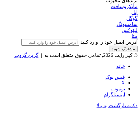
برندهای محبوب:
مایکروسافت
اپل
گوگل
سامسونگ
لینوکس
متا
آدرس ایمیل خود را وارد کنید
© کپی‌رایت 2026, تمامی حقوق متعلق است به |
گرین گروپ
خانه
فیس بوک
X
یوتیوب
اینستاگرام
دکمه بازگشت به بالا