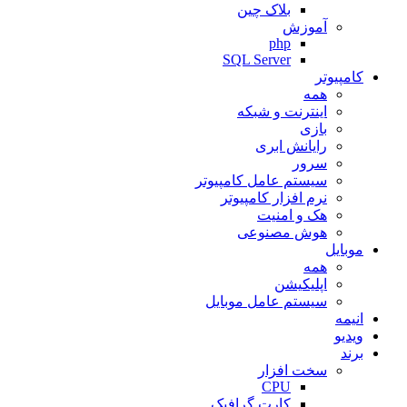
بلاک چین
آموزش
php
SQL Server
کامپیوتر
همه
اینترنت و شبکه
بازی
رایانش ابری
سرور
سیستم عامل کامپیوتر
نرم افزار کامپیوتر
هک و امنیت
هوش مصنوعی
موبایل
همه
اپلیکیشن
سیستم عامل موبایل
انیمه
ویدیو
برند
سخت افزار
CPU
کارت گرافیک