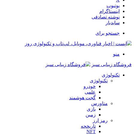
یوتیوب
اینستاگرام
نوشته تصادفی
سایدبار
جستجو برای
منو
فروشگاه زیبایی سبز
تکنولوژی
تکنولوژی
خودرو
علمی
گجت هوشمند
متاورس
بازی
زمین
رمز ارز
تاریخچه
NFT