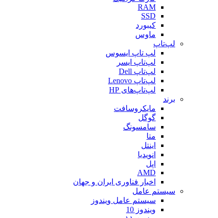
RAM
SSD
کیبورد
ماوس
لپ‌تاپ
لپ تاپ ایسوس
لپ‌تاپ ایسر
لپ‌تاپ Dell
لپ‌تاپ Lenovo
لپ‌تاپ‌های HP
برند
مایکروسافت
گوگل
سامسونگ
متا
اینتل
انویدیا
اپل
AMD
اخبار فناوری ایران و جهان
سیستم عامل
سیستم عامل ویندوز
ویندوز 10