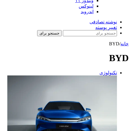
ویندوز ۱۱
لینوکس
اندروید
نوشته تصادفی
تغییر پوسته
جستجو برای
خانه
/
BYD
BYD
تکنولوژی