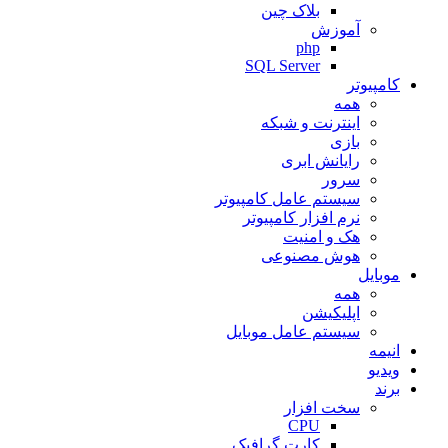
بلاک چین
آموزش
php
SQL Server
کامپیوتر
همه
اینترنت و شبکه
بازی
رایانش ابری
سرور
سیستم عامل کامپیوتر
نرم افزار کامپیوتر
هک و امنیت
هوش مصنوعی
موبایل
همه
اپلیکیشن
سیستم عامل موبایل
انیمه
ویدیو
برند
سخت افزار
CPU
کارت گرافیک