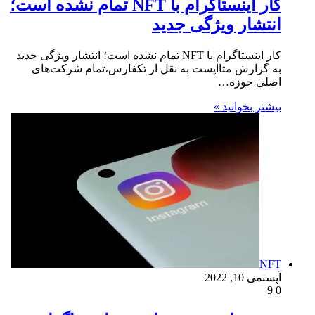
کار اینستاگرام با NFT تمام نشده است؛
انتشار ویژگی جدید
کار اینستاگرام با NFT تمام نشده است؛ انتشار ویژگی جدید
به گزارش متااپست به نقل از تکفارس،تمام شرکت‌های
اصلی حوزه…
بیشتر بخوانید »
NFT
اَپست
می 10, 2022
9
0