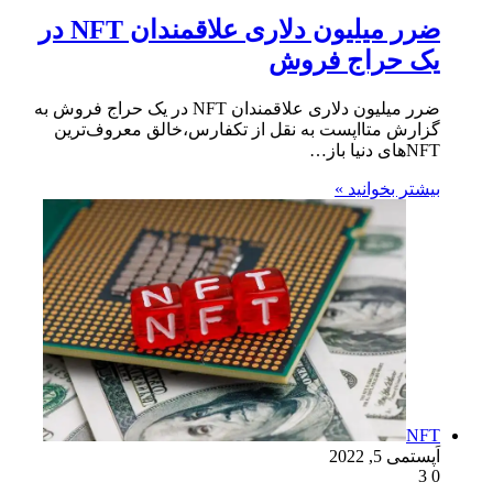
ضرر میلیون دلاری علاقمندان NFT در
یک حراج فروش
ضرر میلیون دلاری علاقمندان NFT در یک حراج فروش به
گزارش متااپست به نقل از تکفارس،خالق معروف‌ترین
NFT‌های دنیا باز…
بیشتر بخوانید »
NFT
اَپست
می 5, 2022
3
0