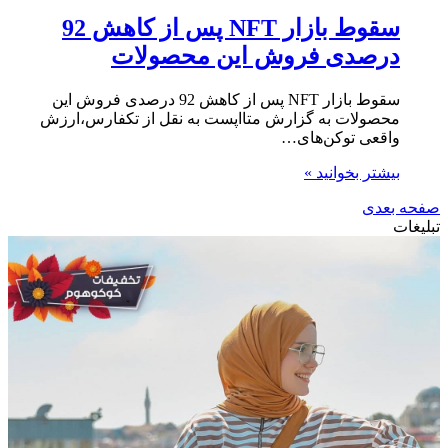
سقوط بازار NFT پس از کاهش 92
درصدی فروش این محصولات
سقوط بازار NFT پس از کاهش 92 درصدی فروش این
محصولات به گزارش متااپست به نقل از تکفارس،ارزش
واقعی توکن‌های…
بیشتر بخوانید »
صفحه بعدی
تبلیغات