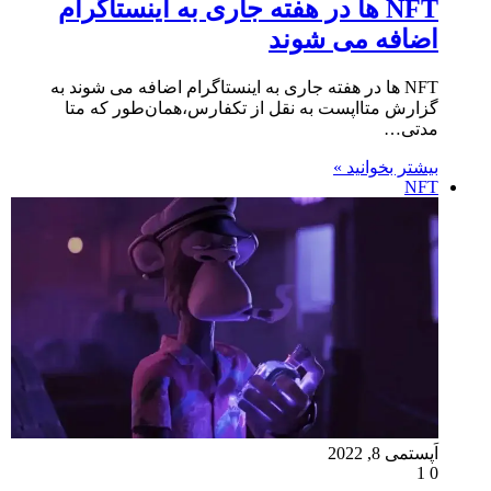
NFT ها در هفته جاری به اینستاگرام
اضافه می شوند
NFT ها در هفته جاری به اینستاگرام اضافه می شوند به
گزارش متااپست به نقل از تکفارس،همان‌طور که متا
مدتی…
بیشتر بخوانید »
NFT
اَپست
می 8, 2022
1
0