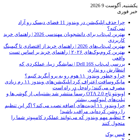
یکشنبه, آگوست 9 2026
خبر فوری
چرا حذف اپلیکیشن در ویندوز 11 فضای دیسک رو آزاد
نمی‌کنه؟
بهترین لپ‌تاپ برای دانشجویان مهندسی 2026 | راهنمای خرید
کاربردی
بهترین لپ‌تاپ‌های 2026 | راهنمای خرید از اقتصادی تا گیمینگ
بهترین کروم‌بوک‌های ۲۰۲۶ | راهنمای خرید بر اساس تست
واقعی
بررسی لپ‌تاپ Dell 16S | نمایشگر زیبا، عملکردی که
انتظارش رو نداری
چرا و چطور ویندوز ۱۱ هوم رو به پرو آپگرید کنیم؟
مایکروسافت اعتراف کرد اپلیکیشن‌های ویندوز ۱۱ رم زیادی
مصرف می‌کنند؛ راه‌حل در راه است
اوبونتو تاچ OTA 2.0 رسماً منتشر شد پشتیبانی از گوشی‌ها و
تبلت‌های لینوکسی بیشتر
چرا ویندوز ۱۱ آپدیت‌های اضافه نصب می‌کند؟ اگر این تنظیم
را روشن کرده‌اید، مراقب باشید!
۳ تنظیم مهم ویندوز که می‌توانند عملکرد کامپیوتر شما را
متحول کنند
فیس بوک
X