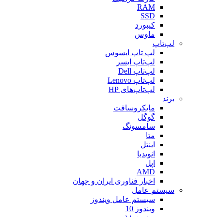
RAM
SSD
کیبورد
ماوس
لپ‌تاپ
لپ تاپ ایسوس
لپ‌تاپ ایسر
لپ‌تاپ Dell
لپ‌تاپ Lenovo
لپ‌تاپ‌های HP
برند
مایکروسافت
گوگل
سامسونگ
متا
اینتل
انویدیا
اپل
AMD
اخبار فناوری ایران و جهان
سیستم عامل
سیستم عامل ویندوز
ویندوز 10