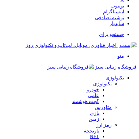
یوتیوب
اینستاگرام
نوشته تصادفی
سایدبار
جستجو برای
منو
فروشگاه زیبایی سبز
تکنولوژی
تکنولوژی
خودرو
علمی
گجت هوشمند
متاورس
بازی
زمین
رمز ارز
تاریخچه
NFT