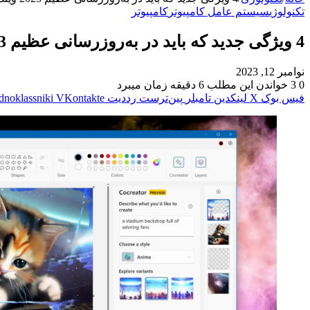
تکنولوژی
سیستم عامل کامپیوتر
کامپیوتر
4 ویژگی جدید که باید در به‌روزرسانی عظیم 2023 ویندوز 11 امتحان کنید
نوامبر 12, 2023
0
3
خواندن این مطلب 6 دقیقه زمان میبرد
فیس بوک
X
لینکدین
‫تامبلر
‫پین‌ترست
‫رددیت
‫VKontakte
dnoklassniki