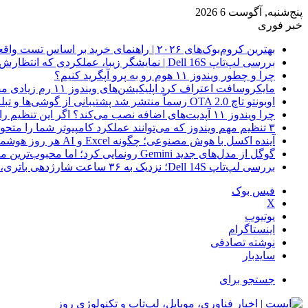
پنج‌شنبه, آگوست 6 2026
خبر فوری
بهترین کروم‌بوک‌های ۲۰۲۶ | راهنمای خرید بر اساس تست واقعی
بررسی لپ‌تاپ Dell 16S | نمایشگر زیبا، عملکردی که انتظارش رو نداری
چرا و چطور ویندوز ۱۱ هوم رو به پرو آپگرید کنیم؟
مایکروسافت اعتراف کرد اپلیکیشن‌های ویندوز ۱۱ رم زیادی مصرف می‌کنند؛ راه‌حل در راه است
اوبونتو تاچ OTA 2.0 رسماً منتشر شد پشتیبانی از گوشی‌ها و تبلت‌های لینوکسی بیشتر
چرا ویندوز ۱۱ آپدیت‌های اضافه نصب می‌کند؟ اگر این تنظیم را روشن کرده‌اید، مراقب باشید!
۳ تنظیم مهم ویندوز که می‌توانند عملکرد کامپیوتر شما را متحول کنند
آینده اکسل با هوش مصنوعی؛ چگونه Excel و AI هر روز هوشمندتر و نزدیک‌تر می‌شوند؟
گوگل از مدل‌های جدید Gemini رونمایی کرد؛ اما محبوب‌ترین مدل هنوز عرضه نشده است
بررسی لپ‌تاپ Dell 14S؛ نزدیک به ۳۶ ساعت شارژدهی باتری، اما با چندین نقطه ضعف
فیس بوک
X
یوتیوب
اینستاگرام
نوشته تصادفی
سایدبار
جستجو برای