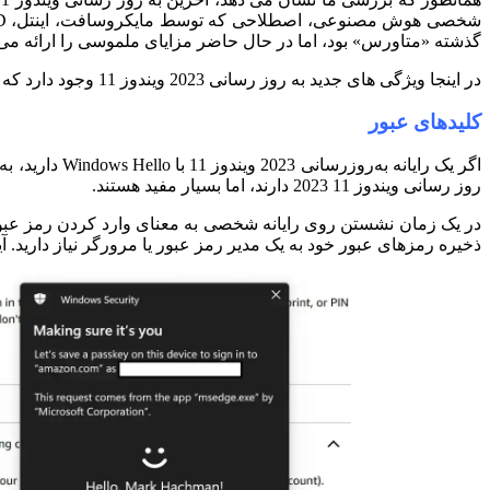
شخصی هوش مصنوعی، اصطلاحی که توسط مایکروسافت، اینتل، AMD، کوالکام و سازندگان رایانه شخصی استفاده شده است.
گذشته «متاورس» بود، اما در حال حاضر مزایای ملموسی را ارائه می‌کن
در اینجا ویژگی های جدید به روز رسانی 2023 ویندوز 11 وجود دارد که باید آنها را امتحان کنید.
کلیدهای عبور
اگر یک رایانه به‌روزرسانی 2023 ویندوز 11 با Windows Hello دارید، به کلیدهای عبور دسترسی خواهید داشت – آینده‌ای بدون رمز عبور که نمی‌توانید به این زودی به اینجا برسید.
روز رسانی ویندوز 11 2023 دارند، اما بسیار مفید هستند.
در یک زمان نشستن روی رایانه شخصی به معنای وارد کردن رمز عبور 
ذخیره رمزهای عبور خود به یک مدیر رمز عبور یا مرورگر نیاز دارید.
آیا 