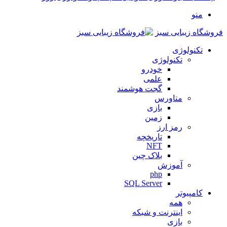
منو
فروشگاه زیبایی سبز
تکنولوژی
تکنولوژی
خودرو
علمی
گجت هوشمند
متاورس
بازی
زمین
رمز ارز
تاریخچه
NFT
بلاک چین
آموزش
php
SQL Server
کامپیوتر
همه
اینترنت و شبکه
بازی