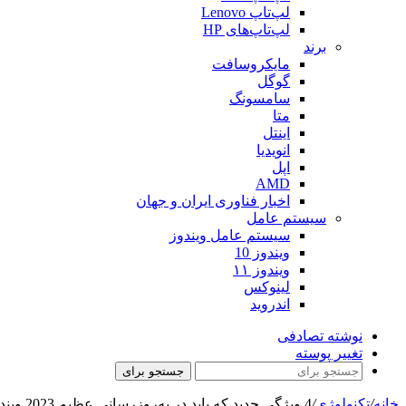
لپ‌تاپ Lenovo
لپ‌تاپ‌های HP
برند
مایکروسافت
گوگل
سامسونگ
متا
اینتل
انویدیا
اپل
AMD
اخبار فناوری ایران و جهان
سیستم عامل
سیستم عامل ویندوز
ویندوز 10
ویندوز ۱۱
لینوکس
اندروید
نوشته تصادفی
تغییر پوسته
جستجو برای
خانه
/
تکنولوژی
/
4 ویژگی جدید که باید در به‌روزرسانی عظیم 2023 ویندوز 11 امتحان کنید