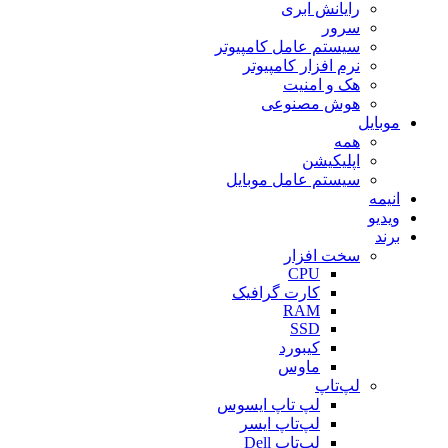
رایانش ابری
سرور
سیستم عامل کامپیوتر
نرم افزار کامپیوتر
هک و امنیت
هوش مصنوعی
موبایل
همه
اپلیکیشن
سیستم عامل موبایل
انیمه
ویدیو
برند
سخت افزار
CPU
کارت گرافیک
RAM
SSD
کیبورد
ماوس
لپ‌تاپ
لپ تاپ ایسوس
لپ‌تاپ ایسر
لپ‌تاپ Dell