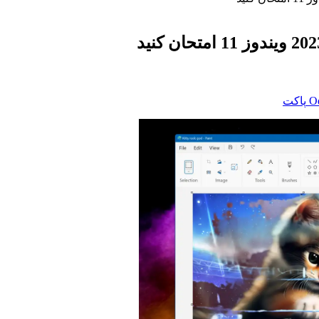
‫O
پاکت