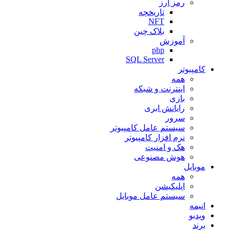
رمز ارز
تاریخچه
NFT
بلاک چین
آموزش
php
SQL Server
کامپیوتر
همه
اینترنت و شبکه
بازی
رایانش ابری
سرور
سیستم عامل کامپیوتر
نرم افزار کامپیوتر
هک و امنیت
هوش مصنوعی
موبایل
همه
اپلیکیشن
سیستم عامل موبایل
انیمه
ویدیو
برند