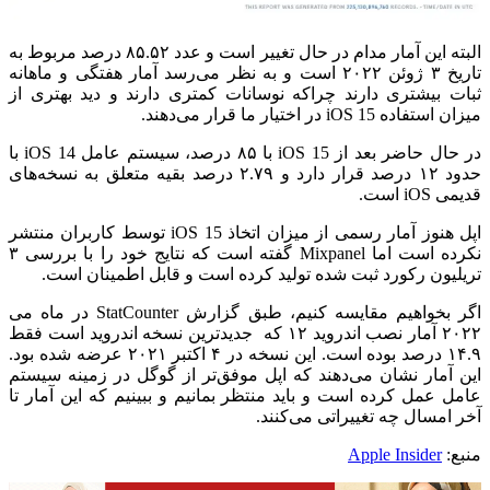
البته این آمار مدام در حال تغییر است و عدد ۸۵.۵۲ درصد مربوط به
تاریخ ۳ ژوئن ۲۰۲۲ است و به نظر می‌رسد آمار هفتگی و ماهانه
ثبات بیشتری دارند چراکه نوسانات کمتری دارند و دید بهتری از
میزان استفاده iOS 15 در اختیار ما قرار می‌دهند.
در حال حاضر بعد از iOS 15 با ۸۵ درصد، سیستم عامل iOS 14 با
حدود ۱۲ درصد قرار دارد و ۲.۷۹ درصد بقیه متعلق به نسخه‌های
قدیمی iOS است.
اپل هنوز آمار رسمی از میزان اتخاذ iOS 15 توسط کاربران منتشر
نکرده است اما Mixpanel گفته است که نتایج خود را با بررسی ۳
تریلیون رکورد ثبت شده تولید کرده است و قابل اطمینان است.
اگر بخواهیم مقایسه کنیم، طبق گزارش StatCounter در ماه می
۲۰۲۲ آمار نصب اندروید ۱۲ که جدیدترین نسخه اندروید است فقط
۱۴.۹ درصد بوده است. این نسخه در ۴ اکتبر ۲۰۲۱ عرضه شده بود.
این آمار نشان می‌دهند که اپل موفق‌تر از گوگل در زمینه سیستم
عامل عمل کرده است و باید منتظر بمانیم و ببینیم که این آمار تا
آخر امسال چه تغییراتی می‌کنند.
منبع:
Apple Insider