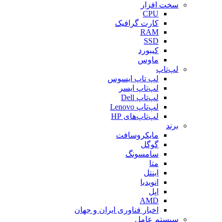
سخت افزار
CPU
کارت گرافیک
RAM
SSD
کیبورد
ماوس
لپ‌تاپ
لپ تاپ ایسوس
لپ‌تاپ ایسر
لپ‌تاپ Dell
لپ‌تاپ Lenovo
لپ‌تاپ‌های HP
برند
مایکروسافت
گوگل
سامسونگ
متا
اینتل
انویدیا
اپل
AMD
اخبار فناوری ایران و جهان
سیستم عامل