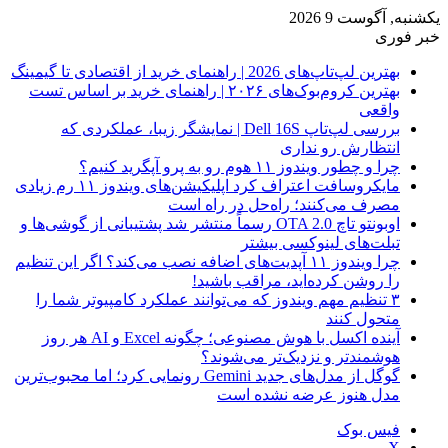
یکشنبه, آگوست 9 2026
خبر فوری
بهترین لپ‌تاپ‌های 2026 | راهنمای خرید از اقتصادی تا گیمینگ
بهترین کروم‌بوک‌های ۲۰۲۶ | راهنمای خرید بر اساس تست
واقعی
بررسی لپ‌تاپ Dell 16S | نمایشگر زیبا، عملکردی که
انتظارش رو نداری
چرا و چطور ویندوز ۱۱ هوم رو به پرو آپگرید کنیم؟
مایکروسافت اعتراف کرد اپلیکیشن‌های ویندوز ۱۱ رم زیادی
مصرف می‌کنند؛ راه‌حل در راه است
اوبونتو تاچ OTA 2.0 رسماً منتشر شد پشتیبانی از گوشی‌ها و
تبلت‌های لینوکسی بیشتر
چرا ویندوز ۱۱ آپدیت‌های اضافه نصب می‌کند؟ اگر این تنظیم
را روشن کرده‌اید، مراقب باشید!
۳ تنظیم مهم ویندوز که می‌توانند عملکرد کامپیوتر شما را
متحول کنند
آینده اکسل با هوش مصنوعی؛ چگونه Excel و AI هر روز
هوشمندتر و نزدیک‌تر می‌شوند؟
گوگل از مدل‌های جدید Gemini رونمایی کرد؛ اما محبوب‌ترین
مدل هنوز عرضه نشده است
فیس بوک
X