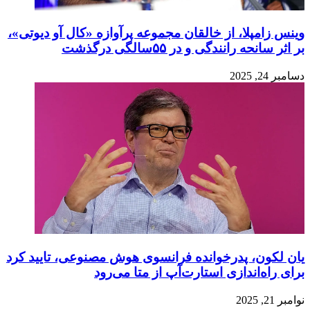
وینس زامپلا، از خالقان مجموعه پرآوازه «کال آو دیوتی»،
بر اثر سانحه رانندگی و در ۵۵سالگی درگذشت
دسامبر 24, 2025
یان لکون، پدرخوانده فرانسوی هوش مصنوعی، تایید کرد
برای راه‌اندازی استارت‌آپ از متا می‌رود
نوامبر 21, 2025