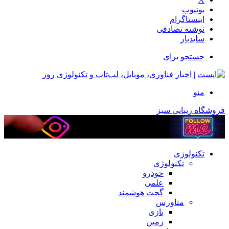
یوتیوب
اینستاگرام
نوشته تصادفی
سایدبار
جستجو برای
منو
فروشگاه زیبایی سبز
تکنولوژی
تکنولوژی
خودرو
علمی
گجت هوشمند
متاورس
بازی
زمین