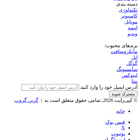
دسته بندی
تکنولوژی
کامپیوتر
موبایل
انیمه
ویدیو
برندهای محبوب:
مایکروسافت
اپل
گوگل
سامسونگ
لینوکس
متا
آدرس ایمیل خود را وارد کنید
© کپی‌رایت 2026, تمامی حقوق متعلق است به |
گرین گروپ
خانه
فیس بوک
X
یوتیوب
اینستاگرام