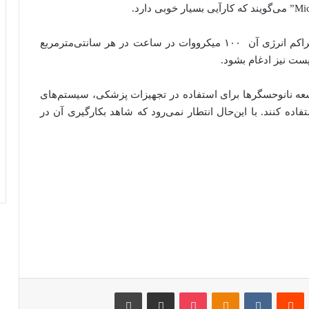
ابعاد این باتری کمتر از ۱ میلیمترمربع بوده و حداقل تراکم انرژی آن ۱۰۰ میکرووات در ساعت در هر سانتی‌مترمربع
ست نیز ادغام بشود.
توسعه نانوحسگرها برای استفاده در تجهیزات پزشکی، سیستم‌های
ده کنند. با این‌حال انتطار نمی‌رود که شاهد بکارگیری آن در
‫پین‌ترست
‫رددیت
‫VKontakte
‫Odnoklassniki
پاکت
اشتراک گذاری از طریق ایمیل
چاپ