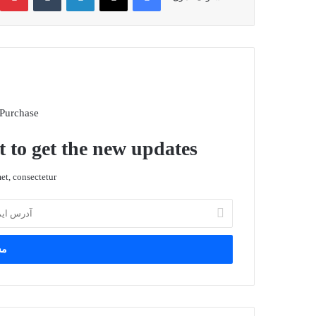
 Purchase
t to get the new updates!
t, consectetur.
آ
د
ر
س
ا
ی
م
ی