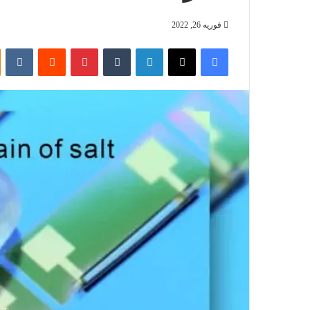
فوریه 26, 2022
فیس بوک
X
لینکدین
‫تامبلر
‫پین‌ترست
‫رددیت
‫VKontakte