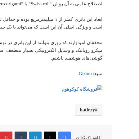
اصطلاح علمی به آن روش “Swiss-roll” یا “Micro origami” می‌گویند که کارآیی بسیار خوبی دارد.
است و ویژگی اصلی آن این است که می‌تواند با یک چیپ
محققان امیدوارند که روزی بتوانند از این باتری در 
میکرو روباتیک و وسایل الکترونیکی بسیار منطعف استفا
گوشی‌های هوشمند باشیم.
منبع:
Gizmo
battery
فیس بوک
X
لینکدین
‫تامبلر
اشتراک گذاری