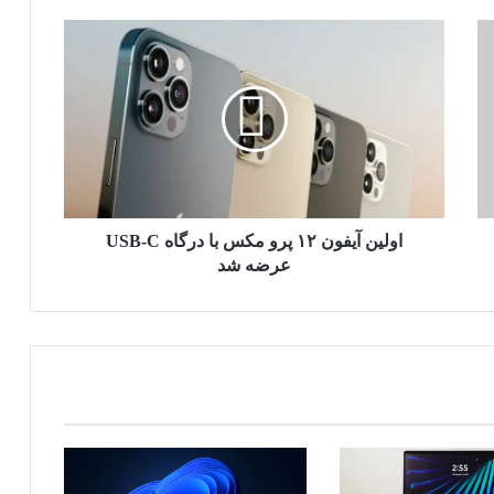
ا
و
ل
ی
ن
آ
ی
ف
و
ن
اولین آیفون ۱۲ پرو مکس با درگاه USB-C
۱
عرضه شد
۲
پ
ر
و
م
ک
س
ب
ا