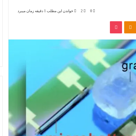
0
2
خواندن این مطلب 1 دقیقه زمان میبرد
‫Odnoklassniki
پاکت