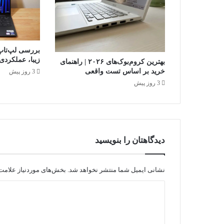
چ
ی
ن
و
ا
ر
زیبا، عملکردی
بهترین کروم‌بوک‌های ۲۰۲۶ | راهنمای
ز
خرید بر اساس تست واقعی
3 روز پیش
د
3 روز پیش
ی
ج
ی
ت
ا
ل
دیدگاهتان را بنویسید
ب
ه
ز
نشانی ایمیل شما منتشر نخواهد شد.
بخش‌های موردنیاز علامت‌
ب
د
ا
ن
ی
س
د
ا