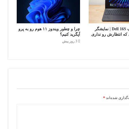
د
ر
گ
ا
ه
بررسی لپ‌تاپ Dell 16S | نمایشگر
چرا و چطور ویندوز ۱۱ هوم رو به پرو
U
 که انتظارش رو نداری
آپگرید کنیم؟
S
3 روز پیش
B
-
C
ع
ر
ض
ه
ش
د
گذاری شده‌اند
*