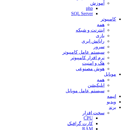
آموزش
php
SQL Server
کامپیوتر
همه
اینترنت و شبکه
بازی
رایانش ابری
سرور
سیستم عامل کامپیوتر
نرم افزار کامپیوتر
هک و امنیت
هوش مصنوعی
موبایل
همه
اپلیکیشن
سیستم عامل موبایل
انیمه
ویدیو
برند
سخت افزار
CPU
کارت گرافیک
RAM