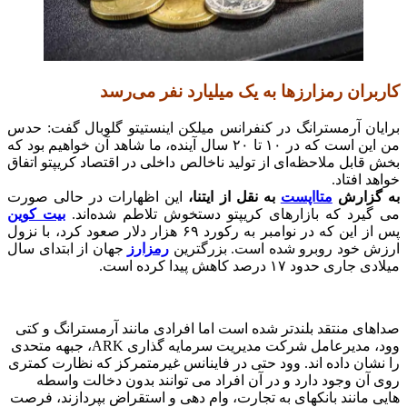
کاربران رمزارزها به یک میلیارد نفر می‌رسد
برایان آرمسترانگ در کنفرانس میلکن اینستیتو گلوبال گفت: حدس
من این است که در ۱۰ تا ۲۰ سال آینده، ما شاهد آن خواهیم بود که
بخش قابل ملاحظه‌ای از تولید ناخالص داخلی در اقتصاد کریپتو اتفاق
خواهد افتاد.
به گزارش
متااپست
به نقل از ايتنا،
این اظهارات در حالی صورت
می گیرد که بازارهای کریپتو دستخوش تلاطم شده‌اند.
بیت کوین
پس از این که در نوامبر به رکورد ۶۹ هزار دلار صعود کرد، با نزول
ارزش خود روبرو شده است. بزرگترین
رمزارز
جهان از ابتدای سال
میلادی جاری حدود ۱۷ درصد کاهش پیدا کرده است.
صداهای منتقد بلندتر شده است اما افرادی مانند آرمسترانگ و کتی
وود، مدیرعامل شرکت مدیریت سرمایه گذاری ARK، جبهه متحدی
را نشان داده اند. وود حتی در فاینانس غیرمتمرکز که نظارت کمتری
روی آن وجود دارد و در آن افراد می توانند بدون دخالت واسطه
هایی مانند بانکهای به تجارت، وام دهی و استقراض بپردازند، فرصت