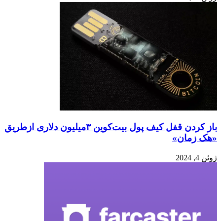
باز کردن قفل کیف پول بیت‌کوین ۳میلیون دلاری ازطریق
«هک زمان»
ژوئن 4, 2024