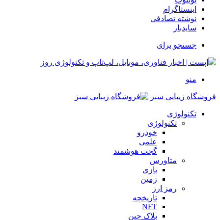
اینستاگرام
نوشته تصادفی
سایدبار
جستجو برای
منو
فروشگاه زیبایی سبز
تکنولوژی
تکنولوژی
خودرو
علمی
گجت هوشمند
متاورس
بازی
زمین
رمز ارز
تاریخچه
NFT
بلاک چین