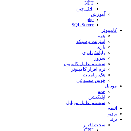
NFT
بلاک چین
آموزش
php
SQL Server
کامپیوتر
همه
اینترنت و شبکه
بازی
رایانش ابری
سرور
سیستم عامل کامپیوتر
نرم افزار کامپیوتر
هک و امنیت
هوش مصنوعی
موبایل
همه
اپلیکیشن
سیستم عامل موبایل
انیمه
ویدیو
برند
سخت افزار
CPU