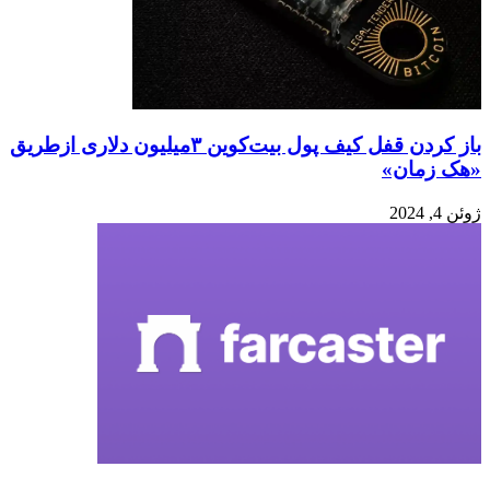
باز کردن قفل کیف پول بیت‌کوین ۳میلیون دلاری ازطریق
«هک زمان»
ژوئن 4, 2024