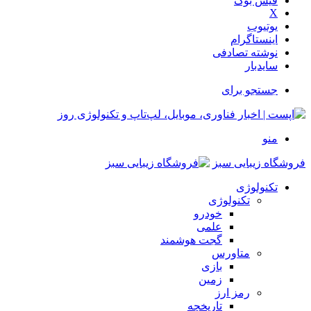
فیس بوک
X
یوتیوب
اینستاگرام
نوشته تصادفی
سایدبار
جستجو برای
منو
فروشگاه زیبایی سبز
تکنولوژی
تکنولوژی
خودرو
علمی
گجت هوشمند
متاورس
بازی
زمین
رمز ارز
تاریخچه