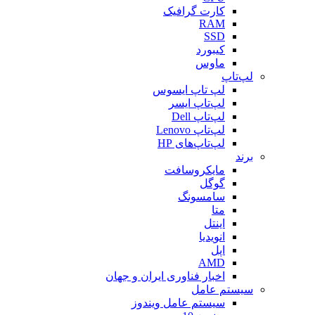
کارت گرافیک
RAM
SSD
کیبورد
ماوس
لپ‌تاپ
لپ تاپ ایسوس
لپ‌تاپ ایسر
لپ‌تاپ Dell
لپ‌تاپ Lenovo
لپ‌تاپ‌های HP
برند
مایکروسافت
گوگل
سامسونگ
متا
اینتل
انویدیا
اپل
AMD
اخبار فناوری ایران و جهان
سیستم عامل
سیستم عامل ویندوز