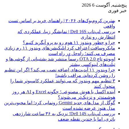
پنج‌شنبه, آگوست 6 2026
خبر فوری
بهترین کروم‌بوک‌های ۲۰۲۶ | راهنمای خرید بر اساس تست
واقعی
بررسی لپ‌تاپ Dell 16S | نمایشگر زیبا، عملکردی که
انتظارش رو نداری
چرا و چطور ویندوز ۱۱ هوم رو به پرو آپگرید کنیم؟
مایکروسافت اعتراف کرد اپلیکیشن‌های ویندوز ۱۱ رم زیادی
مصرف می‌کنند؛ راه‌حل در راه است
اوبونتو تاچ OTA 2.0 رسماً منتشر شد پشتیبانی از گوشی‌ها و
تبلت‌های لینوکسی بیشتر
چرا ویندوز ۱۱ آپدیت‌های اضافه نصب می‌کند؟ اگر این تنظیم
را روشن کرده‌اید، مراقب باشید!
۳ تنظیم مهم ویندوز که می‌توانند عملکرد کامپیوتر شما را
متحول کنند
آینده اکسل با هوش مصنوعی؛ چگونه Excel و AI هر روز
هوشمندتر و نزدیک‌تر می‌شوند؟
گوگل از مدل‌های جدید Gemini رونمایی کرد؛ اما محبوب‌ترین
مدل هنوز عرضه نشده است
بررسی لپ‌تاپ Dell 14S؛ نزدیک به ۳۶ ساعت شارژدهی
باتری، اما با چندین نقطه ضعف