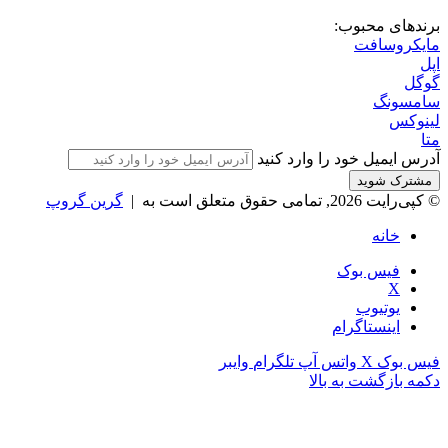
اوبونتو تاچ OTA 2.0 رسماً منتشر شد پشتیبانی از گوشی‌ها و
تبلت‌های لینوکسی بیشتر
2 هفته پیش
درباره اپست
اپست | اخبار فناوری، موبایل، لپ‌تاپ و تکنولوژی روز
اپست (Appest) رسانه تخصصی اخبار و آموزش فناوری اطلاعات؛
جدیدترین اخبار موبایل، لپ‌تاپ، کامپیوتر، نرم‌افزارها، هوش
مصنوعی و گجت‌های روز دنیا.
فهرست سفارشی
درباره اپست
تماس با ما
تبلیغات در اپست
دیگر وب سایت های ما
فروشگاه زیبایی سبز