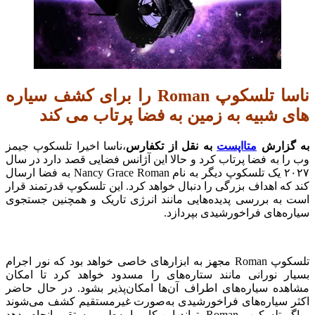
ناسا تلسکوپ Roman را برای کشف سیاره
های شبیه به زمین به فضا پرتاب می کند
به گزارش
متااپست
به نقل از تکفارس
،ناسا اخیرا تلسکوپ جیمز
وب را به فضا پرتاب کرد و حالا این آژانس فضایی قصد دارد در سال
۲۰۲۷ یک تلسکوپ دیگر به نام Nancy Grace Roman به فضا ارسال
کند که اهداف بزرگی را دنبال خواهد کرد. این تلسکوپ قدرتمند قرار
است به بررسی پدیده‌هایی مانند انرژی تاریک و همچنین جستجوی
سیاره‌های فراخورشیدی بپردازد.
تلسکوپ Roman مجهز به ابزارهای خاصی خواهد بود که نور اجرام
بسیار نورانی مانند ستاره‌های را مسدود خواهد کرد تا امکان
مشاهده سیاره‌های اطراف آن‌ها امکان‌پذیر بشود. در حال حاضر
اکثر سیاره‌های فراخورشیدی به‌صورت غیرمستقیم کشف می‌شوند
و اگر تلسکوپ Roman بتواند این کار را به‌طور مستقیم انجام بدهد