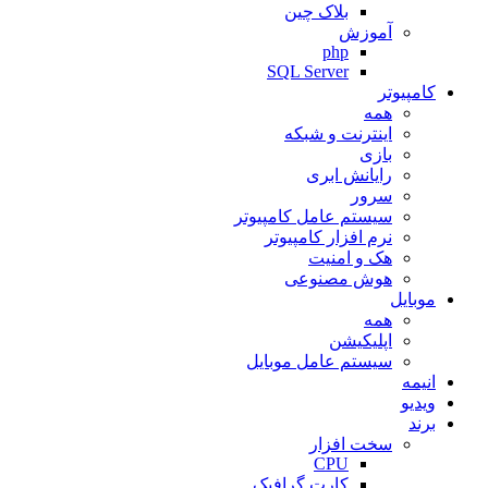
بلاک چین
آموزش
php
SQL Server
کامپیوتر
همه
اینترنت و شبکه
بازی
رایانش ابری
سرور
سیستم عامل کامپیوتر
نرم افزار کامپیوتر
هک و امنیت
هوش مصنوعی
موبایل
همه
اپلیکیشن
سیستم عامل موبایل
انیمه
ویدیو
برند
سخت افزار
CPU
کارت گرافیک