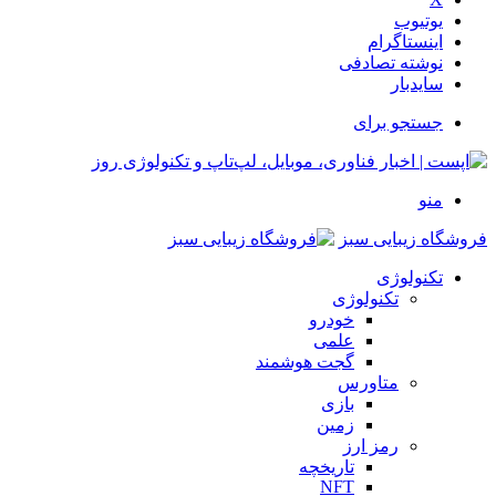
یوتیوب
اینستاگرام
نوشته تصادفی
سایدبار
جستجو برای
منو
فروشگاه زیبایی سبز
تکنولوژی
تکنولوژی
خودرو
علمی
گجت هوشمند
متاورس
بازی
زمین
رمز ارز
تاریخچه
NFT