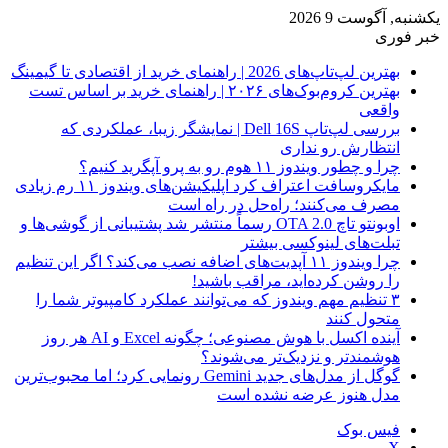
یکشنبه, آگوست 9 2026
خبر فوری
بهترین لپ‌تاپ‌های 2026 | راهنمای خرید از اقتصادی تا گیمینگ
بهترین کروم‌بوک‌های ۲۰۲۶ | راهنمای خرید بر اساس تست
واقعی
بررسی لپ‌تاپ Dell 16S | نمایشگر زیبا، عملکردی که
انتظارش رو نداری
چرا و چطور ویندوز ۱۱ هوم رو به پرو آپگرید کنیم؟
مایکروسافت اعتراف کرد اپلیکیشن‌های ویندوز ۱۱ رم زیادی
مصرف می‌کنند؛ راه‌حل در راه است
اوبونتو تاچ OTA 2.0 رسماً منتشر شد پشتیبانی از گوشی‌ها و
تبلت‌های لینوکسی بیشتر
چرا ویندوز ۱۱ آپدیت‌های اضافه نصب می‌کند؟ اگر این تنظیم
را روشن کرده‌اید، مراقب باشید!
۳ تنظیم مهم ویندوز که می‌توانند عملکرد کامپیوتر شما را
متحول کنند
آینده اکسل با هوش مصنوعی؛ چگونه Excel و AI هر روز
هوشمندتر و نزدیک‌تر می‌شوند؟
گوگل از مدل‌های جدید Gemini رونمایی کرد؛ اما محبوب‌ترین
مدل هنوز عرضه نشده است
فیس بوک
X