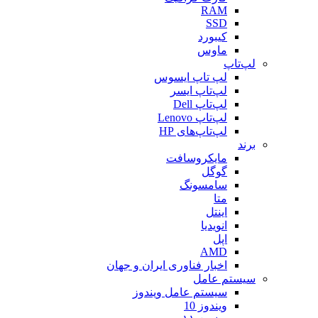
RAM
SSD
کیبورد
ماوس
لپ‌تاپ
لپ تاپ ایسوس
لپ‌تاپ ایسر
لپ‌تاپ Dell
لپ‌تاپ Lenovo
لپ‌تاپ‌های HP
برند
مایکروسافت
گوگل
سامسونگ
متا
اینتل
انویدیا
اپل
AMD
اخبار فناوری ایران و جهان
سیستم عامل
سیستم عامل ویندوز
ویندوز 10