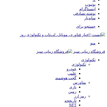
یوتیوب
اینستاگرام
نوشته تصادفی
سایدبار
جستجو برای
منو
فروشگاه زیبایی سبز
تکنولوژی
تکنولوژی
خودرو
علمی
گجت هوشمند
متاورس
بازی
زمین
رمز ارز
تاریخچه
NFT