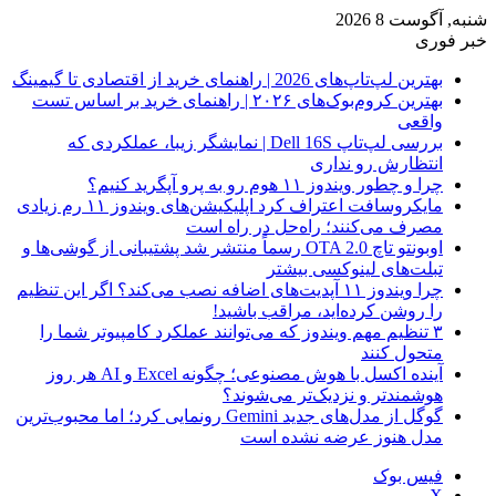
شنبه, آگوست 8 2026
خبر فوری
بهترین لپ‌تاپ‌های 2026 | راهنمای خرید از اقتصادی تا گیمینگ
بهترین کروم‌بوک‌های ۲۰۲۶ | راهنمای خرید بر اساس تست
واقعی
بررسی لپ‌تاپ Dell 16S | نمایشگر زیبا، عملکردی که
انتظارش رو نداری
چرا و چطور ویندوز ۱۱ هوم رو به پرو آپگرید کنیم؟
مایکروسافت اعتراف کرد اپلیکیشن‌های ویندوز ۱۱ رم زیادی
مصرف می‌کنند؛ راه‌حل در راه است
اوبونتو تاچ OTA 2.0 رسماً منتشر شد پشتیبانی از گوشی‌ها و
تبلت‌های لینوکسی بیشتر
چرا ویندوز ۱۱ آپدیت‌های اضافه نصب می‌کند؟ اگر این تنظیم
را روشن کرده‌اید، مراقب باشید!
۳ تنظیم مهم ویندوز که می‌توانند عملکرد کامپیوتر شما را
متحول کنند
آینده اکسل با هوش مصنوعی؛ چگونه Excel و AI هر روز
هوشمندتر و نزدیک‌تر می‌شوند؟
گوگل از مدل‌های جدید Gemini رونمایی کرد؛ اما محبوب‌ترین
مدل هنوز عرضه نشده است
فیس بوک
X