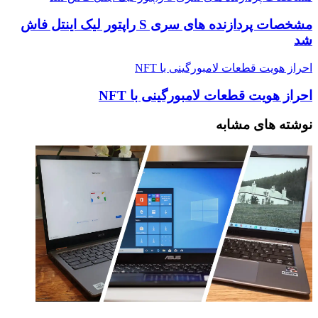
مشخصات پردازنده های سری S راپتور لیک اینتل فاش
شد
احراز هویت قطعات لامبورگینی با NFT
احراز هویت قطعات لامبورگینی با NFT
نوشته های مشابه