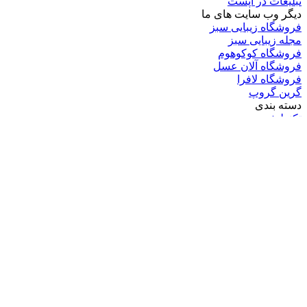
تبلیغات در اپست
دیگر وب سایت های ما
فروشگاه زیبایی سبز
مجله زیبایی سبز
فروشگاه کوکوهوم
فروشگاه آلان عسل
فروشگاه لافرا
گرین گروپ
دسته بندی
تکنولوژی
کامپیوتر
موبایل
انیمه
ویدیو
برندهای محبوب:
مایکروسافت
اپل
گوگل
سامسونگ
لینوکس
متا
آدرس ایمیل خود را وارد کنید