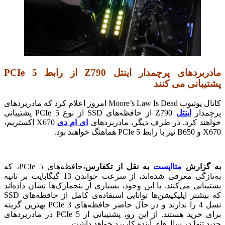
مادربردهای پرچمدار اینتل Z790 از رابط PCIe 5
پشتیبانی می کنند
کانال یوتیوب Moore’s Law Is Dead امروز اعلام کرد که مادربردهای
پرچمدار
اینتل
Z790 از حافظه‌های SSD از نوع PCIe 5 پشتیبانی
خواهند کرد. در طرف دیگر، مادربردهای
ای ام دی
X670 اکستریم،
X670 و B650 نیز با رابط PCIe 5 هماهنگ خواهند بود.
به گزارش
متااپست
به نقل از تکفارس
،حافظه‌های PCIe 5، که
به‌تازگی معرفی شده‌اند، از سرعت خواندن 13 گیگابایت بر ثانیه
پشتیبانی می‌کنند. با این وجود، بسیاری از بنچمارک‌ها نشان داده‌اند
که بیشتر اپلیکیشن‌ها توانایی استفاده‌ی کامل از حافظه‌های SSD
نسل 4 را ندارند و در حال حاضر حافظه‌های PCIe 3 بهترین گزینه
برای خرید هستند. از این رو، پشتیبانی از PCIe 5 در مادربردهای
جدید تنها در سال‌های آینده کاربرد خواهد داشت.