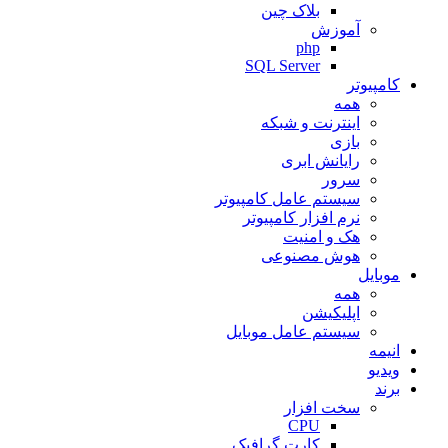
بلاک چین
آموزش
php
SQL Server
کامپیوتر
همه
اینترنت و شبکه
بازی
رایانش ابری
سرور
سیستم عامل کامپیوتر
نرم افزار کامپیوتر
هک و امنیت
هوش مصنوعی
موبایل
همه
اپلیکیشن
سیستم عامل موبایل
انیمه
ویدیو
برند
سخت افزار
CPU
کارت گرافیک