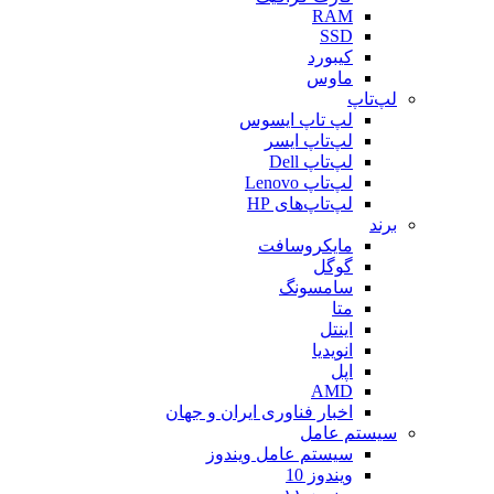
RAM
SSD
کیبورد
ماوس
لپ‌تاپ
لپ تاپ ایسوس
لپ‌تاپ ایسر
لپ‌تاپ Dell
لپ‌تاپ Lenovo
لپ‌تاپ‌های HP
برند
مایکروسافت
گوگل
سامسونگ
متا
اینتل
انویدیا
اپل
AMD
اخبار فناوری ایران و جهان
سیستم عامل
سیستم عامل ویندوز
ویندوز 10