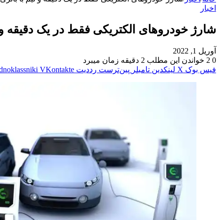
اخبار
شارژ خودروهای الکتریکی فقط در یک دقیقه و ن
آوریل 1, 2022
0
2
خواندن این مطلب 2 دقیقه زمان میبرد
فیس بوک
X
لینکدین
‫تامبلر
‫پین‌ترست
‫رددیت
‫VKontakte
dnoklassniki