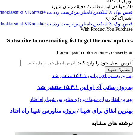
آوریل 1, 2022
0
2
خواندن این مطلب 2 دقیقه زمان میبرد
فیس بوک
X
لینکدین
‫تامبلر
‫پین‌ترست
‫رددیت
‫VKontakte
dnoklassniki
اشتراک گذاری
فیس بوک
X
لینکدین
‫تامبلر
‫پین‌ترست
‫رددیت
‫VKontakte
dnoklassniki
With Product You Purchase
Subscribe to our mailing list to get the new updates!
Lorem ipsum dolor sit amet, consectetur.
آدرس ایمیل خود را وارد کنید
به روزرسانی آی‌ او اس ۱۵.۴.۱ منتشر شد
به روزرسانی آی‌ او اس ۱۵.۴.۱ منتشر شد
بهترین اتفاق برای شیبا / پروژه متاورس شیبا راه افتاد
بهترین اتفاق برای شیبا / پروژه متاورس شیبا راه افتاد
نوشته های مشابه