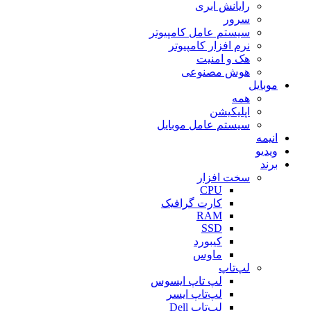
رایانش ابری
سرور
سیستم عامل کامپیوتر
نرم افزار کامپیوتر
هک و امنیت
هوش مصنوعی
موبایل
همه
اپلیکیشن
سیستم عامل موبایل
انیمه
ویدیو
برند
سخت افزار
CPU
کارت گرافیک
RAM
SSD
کیبورد
ماوس
لپ‌تاپ
لپ تاپ ایسوس
لپ‌تاپ ایسر
لپ‌تاپ Dell