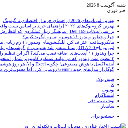
شنبه, آگوست 8 2026
خبر فوری
بهترین لپ‌تاپ‌های 2026 | راهنمای خرید از اقتصادی تا گیمینگ
بهترین کروم‌بوک‌های ۲۰۲۶ | راهنمای خرید بر اساس تست واقعی
بررسی لپ‌تاپ Dell 16S | نمایشگر زیبا، عملکردی که انتظارش رو نداری
چرا و چطور ویندوز ۱۱ هوم رو به پرو آپگرید کنیم؟
مایکروسافت اعتراف کرد اپلیکیشن‌های ویندوز ۱۱ رم زیادی مصرف می‌کنند؛ راه‌حل در راه است
اوبونتو تاچ OTA 2.0 رسماً منتشر شد پشتیبانی از گوشی‌ها و تبلت‌های لینوکسی بیشتر
چرا ویندوز ۱۱ آپدیت‌های اضافه نصب می‌کند؟ اگر این تنظیم را روشن کرده‌اید، مراقب باشید!
۳ تنظیم مهم ویندوز که می‌توانند عملکرد کامپیوتر شما را متحول کنند
آینده اکسل با هوش مصنوعی؛ چگونه Excel و AI هر روز هوشمندتر و نزدیک‌تر می‌شوند؟
گوگل از مدل‌های جدید Gemini رونمایی کرد؛ اما محبوب‌ترین مدل هنوز عرضه نشده است
فیس بوک
X
یوتیوب
اینستاگرام
نوشته تصادفی
سایدبار
جستجو برای