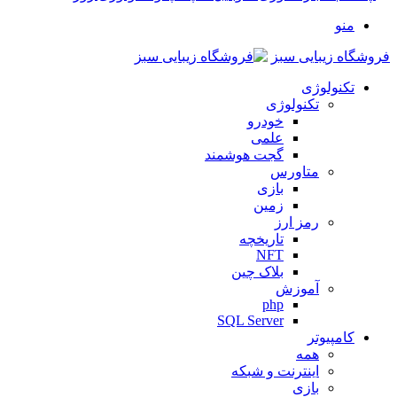
منو
فروشگاه زیبایی سبز
تکنولوژی
تکنولوژی
خودرو
علمی
گجت هوشمند
متاورس
بازی
زمین
رمز ارز
تاریخچه
NFT
بلاک چین
آموزش
php
SQL Server
کامپیوتر
همه
اینترنت و شبکه
بازی