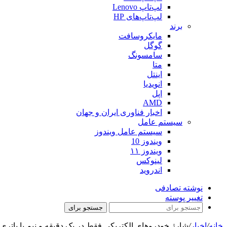
لپ‌تاپ Lenovo
لپ‌تاپ‌های HP
برند
مایکروسافت
گوگل
سامسونگ
متا
اینتل
انویدیا
اپل
AMD
اخبار فناوری ایران و جهان
سیستم عامل
سیستم عامل ویندوز
ویندوز 10
ویندوز ۱۱
لینوکس
اندروید
نوشته تصادفی
تغییر پوسته
جستجو برای
خانه
/
اخبار
/
شارژ خودروهای الکتریکی فقط در یک دقیقه و نیم با باتری‌