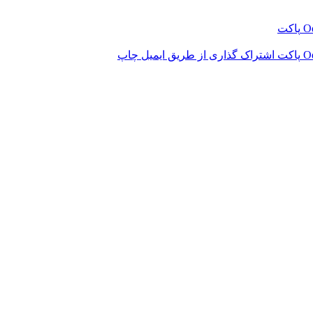
‫O
پاکت
‫O
پاکت
اشتراک گذاری از طریق ایمیل
چاپ