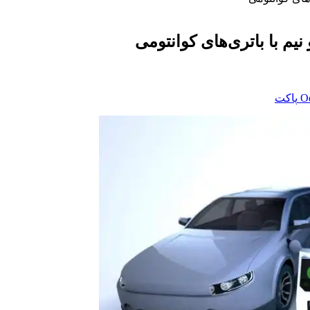
یم با باتری‌های کوانتومی
‫O
پاکت