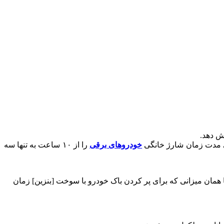
ش دهد.
ی مدت زمان شارژ خانگی
خودروهای برقی
را از ۱۰ ساعت به تنها سه
یع‌تر می‌شود و [این مدت زمان] از حدود ۳۰ دقیقه به ۹۰ ثانیه کاهش می‌یابد؛ تقریبا همان میزانی که برای پر کردن باک خودرو با سوخت [بنزین] زمان