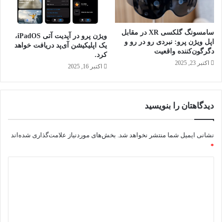
و
ن
ا
سامسونگ گلکسی XR در مقابل
ن
ویژن پرو در آپدیت آتی iPadOS،
اپل ویژن پرو: نبردی رو در رو و
ز
یک اپلیکیشن آی‌پد دریافت خواهد
دگرگون‌کننده واقعیت
ا
کرد.
اکتبر 23, 2025
»
اکتبر 16, 2025
ک
م‌
م
دیدگاهتان را بنویسید
ص
ر
ف‌
نشانی ایمیل شما منتشر نخواهد شد.
بخش‌های موردنیاز علامت‌گذاری شده‌اند
ت
*
ر
ی
د
ن
ی
م
ا
د
ی
گ
ن
ر