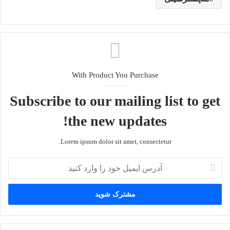
With Product You Purchase
Subscribe to our mailing list to get
the new updates!
Lorem ipsum dolor sit amet, consectetur.
آ
د
ر
س
ا
ی
م