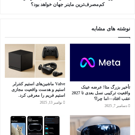
د
ت
کم‌مصرف‌ترین ماینر جهان خواهد بود؟
آ
ف
ی
ن
ف
ی
نوشته های مشابه
و
م
ن
ا
ی
ن
ر
ج
د
ی
د
Valve ماشین‌های استیم کنترلر
ا
تأخیر بزرگ متا! عرضه عینک
استیم و هدست واقعیت مجازی
ی
واقعیت ترکیبی نسل بعدی تا 2027
استیم فریم را معرفی کرد.
ن
عقب افتاد—اما چرا؟
نوامبر 13, 2025
ت
دسامبر 7, 2025
ل
؛
«
ب