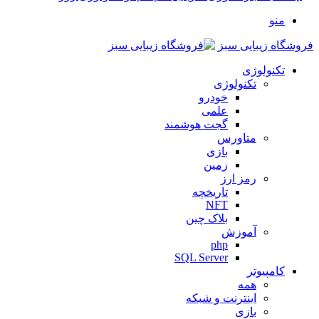
منو
فروشگاه زیبایی سبز
تکنولوژی
تکنولوژی
خودرو
علمی
گجت هوشمند
متاورس
بازی
زمین
رمز ارز
تاریخچه
NFT
بلاک چین
آموزش
php
SQL Server
کامپیوتر
همه
اینترنت و شبکه
بازی