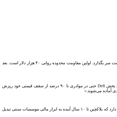
اوج گرفت و حالا باید مقاومت‌های خود را پشت سر بگذارد. اولین مقاومت محدوده روانی ۴۰ هزار دلار است. بعد
در ویدیو جدید خود در یوتیوب نسبت به پایان روند نزولی بازار ابزار امیداواری کرد. «آلت‌کوین‌های بخش Defi حتی در موادری تا ۹۰ درصد از سقف قیمتی خود ریزش
ی آماده می‌شوند.»
سیلویو میکالی، استاد موسسه فناوری ماساچوست و تحلیلگر رمزارزها تحقیقاتی در رابطه با روند ۱۰ سال آینده بلاکچین ارائه داد. او عقیده دارد که بلاکچین تا ۱۰ سال آینده به ابزار مالی موسسات سنتی تبدیل