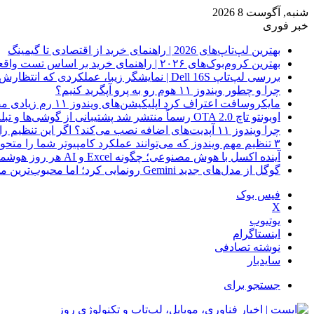
شنبه, آگوست 8 2026
خبر فوری
بهترین لپ‌تاپ‌های 2026 | راهنمای خرید از اقتصادی تا گیمینگ
بهترین کروم‌بوک‌های ۲۰۲۶ | راهنمای خرید بر اساس تست واقعی
بررسی لپ‌تاپ Dell 16S | نمایشگر زیبا، عملکردی که انتظارش رو نداری
چرا و چطور ویندوز ۱۱ هوم رو به پرو آپگرید کنیم؟
مایکروسافت اعتراف کرد اپلیکیشن‌های ویندوز ۱۱ رم زیادی مصرف می‌کنند؛ راه‌حل در راه است
اوبونتو تاچ OTA 2.0 رسماً منتشر شد پشتیبانی از گوشی‌ها و تبلت‌های لینوکسی بیشتر
چرا ویندوز ۱۱ آپدیت‌های اضافه نصب می‌کند؟ اگر این تنظیم را روشن کرده‌اید، مراقب باشید!
۳ تنظیم مهم ویندوز که می‌توانند عملکرد کامپیوتر شما را متحول کنند
آینده اکسل با هوش مصنوعی؛ چگونه Excel و AI هر روز هوشمندتر و نزدیک‌تر می‌شوند؟
گوگل از مدل‌های جدید Gemini رونمایی کرد؛ اما محبوب‌ترین مدل هنوز عرضه نشده است
فیس بوک
X
یوتیوب
اینستاگرام
نوشته تصادفی
سایدبار
جستجو برای