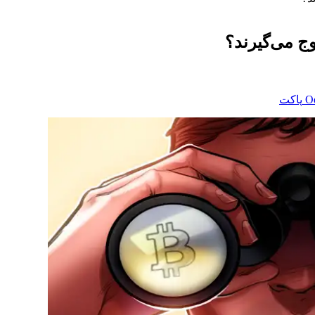
ج می‌گیرند؟
‫O
پاکت