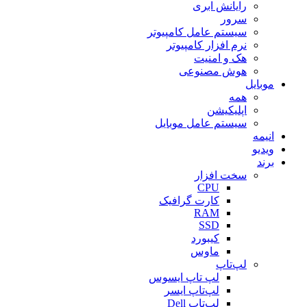
رایانش ابری
سرور
سیستم عامل کامپیوتر
نرم افزار کامپیوتر
هک و امنیت
هوش مصنوعی
موبایل
همه
اپلیکیشن
سیستم عامل موبایل
انیمه
ویدیو
برند
سخت افزار
CPU
کارت گرافیک
RAM
SSD
کیبورد
ماوس
لپ‌تاپ
لپ تاپ ایسوس
لپ‌تاپ ایسر
لپ‌تاپ Dell