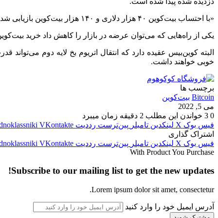
دزدیده شده پیدا شده است.
«با احتساب بیت‌کوین ۴۰ هزار دلاری و ۱۴۰ هزار بیت‌کوین بازیابی شده این مبلغ به ۵ میلیارد و ۶۰۰ میلیون دلار می‌رسد که می‌تواند تاثیر زیادی بر بازار داشته باشد.»
یکی از راه‌هایی که می‌توان عرضه در بازار را کاهش داد خرید بیت‌کوین توسط نهادهایی مانند 
البته کوین‌بیس عقیده دارد که انتقال اتریوم بخ لایه دوم می‌تواند 
خوبی خواهند داشت.
برچسب ها
Bitcoin
بیت‌کوین
می 5, 2022
0
3
خواندن این مطلب 2 دقیقه زمان میبرد
فیس بوک
X
لینکدین
‫تامبلر
‫پین‌ترست
‫رددیت
‫VKontakte
dnoklassniki
اشتراک گذاری
فیس بوک
X
لینکدین
‫تامبلر
‫پین‌ترست
‫رددیت
‫VKontakte
dnoklassniki
With Product You Purchase
Subscribe to our mailing list to get the new updates!
Lorem ipsum dolor sit amet, consectetur.
آدرس ایمیل خود را وارد کنید