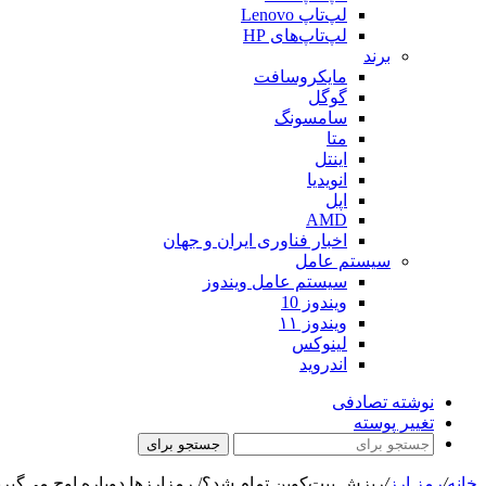
لپ‌تاپ Lenovo
لپ‌تاپ‌های HP
برند
مایکروسافت
گوگل
سامسونگ
متا
اینتل
انویدیا
اپل
AMD
اخبار فناوری ایران و جهان
سیستم عامل
سیستم عامل ویندوز
ویندوز 10
ویندوز ۱۱
لینوکس
اندروید
نوشته تصادفی
تغییر پوسته
جستجو برای
خانه
/
رمز ارز
/
ریزش بیت‌کوین تمام شد؟/ رمزارزها دوباره اوج می‌گیرن