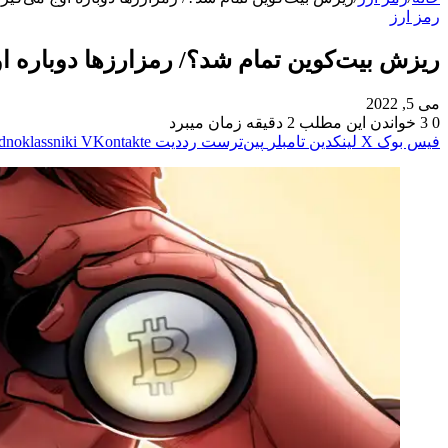
رمز ارز
ریزش بیت‌کوین تمام شد؟/ رمزارزها دوباره او
می 5, 2022
0
3
خواندن این مطلب 2 دقیقه زمان میبرد
فیس بوک
X
لینکدین
‫تامبلر
‫پین‌ترست
‫رددیت
‫VKontakte
dnoklassniki