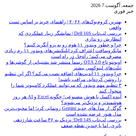
جمعه, آگوست 7 2026
خبر فوری
بهترین کروم‌بوک‌های ۲۰۲۶ | راهنمای خرید بر اساس تست
واقعی
بررسی لپ‌تاپ Dell 16S | نمایشگر زیبا، عملکردی که
انتظارش رو نداری
چرا و چطور ویندوز ۱۱ هوم رو به پرو آپگرید کنیم؟
مایکروسافت اعتراف کرد اپلیکیشن‌های ویندوز ۱۱ رم زیادی
مصرف می‌کنند؛ راه‌حل در راه است
اوبونتو تاچ OTA 2.0 رسماً منتشر شد پشتیبانی از گوشی‌ها و
تبلت‌های لینوکسی بیشتر
چرا ویندوز ۱۱ آپدیت‌های اضافه نصب می‌کند؟ اگر این تنظیم
را روشن کرده‌اید، مراقب باشید!
۳ تنظیم مهم ویندوز که می‌توانند عملکرد کامپیوتر شما را
متحول کنند
آینده اکسل با هوش مصنوعی؛ چگونه Excel و AI هر روز
هوشمندتر و نزدیک‌تر می‌شوند؟
گوگل از مدل‌های جدید Gemini رونمایی کرد؛ اما محبوب‌ترین
مدل هنوز عرضه نشده است
بررسی لپ‌تاپ Dell 14S؛ نزدیک به ۳۶ ساعت شارژدهی
باتری، اما با چندین نقطه ضعف