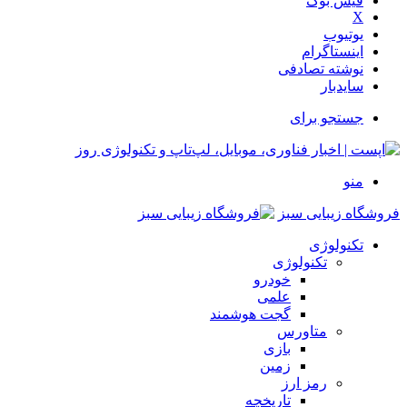
فیس بوک
X
یوتیوب
اینستاگرام
نوشته تصادفی
سایدبار
جستجو برای
منو
فروشگاه زیبایی سبز
تکنولوژی
تکنولوژی
خودرو
علمی
گجت هوشمند
متاورس
بازی
زمین
رمز ارز
تاریخچه