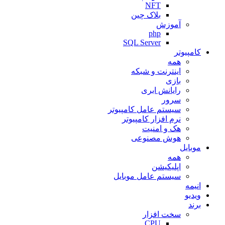
NFT
بلاک چین
آموزش
php
SQL Server
کامپیوتر
همه
اینترنت و شبکه
بازی
رایانش ابری
سرور
سیستم عامل کامپیوتر
نرم افزار کامپیوتر
هک و امنیت
هوش مصنوعی
موبایل
همه
اپلیکیشن
سیستم عامل موبایل
انیمه
ویدیو
برند
سخت افزار
CPU