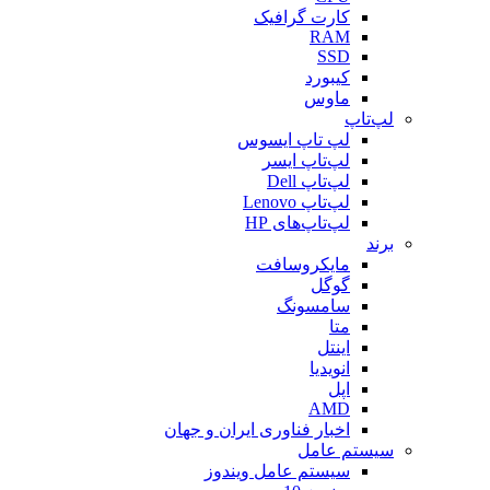
کارت گرافیک
RAM
SSD
کیبورد
ماوس
لپ‌تاپ
لپ تاپ ایسوس
لپ‌تاپ ایسر
لپ‌تاپ Dell
لپ‌تاپ Lenovo
لپ‌تاپ‌های HP
برند
مایکروسافت
گوگل
سامسونگ
متا
اینتل
انویدیا
اپل
AMD
اخبار فناوری ایران و جهان
سیستم عامل
سیستم عامل ویندوز