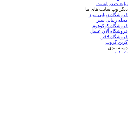
تبلیغات در اپست
دیگر وب سایت های ما
فروشگاه زیبایی سبز
مجله زیبایی سبز
فروشگاه کوکوهوم
فروشگاه آلان عسل
فروشگاه لافرا
گرین گروپ
دسته بندی
تکنولوژی
کامپیوتر
موبایل
انیمه
ویدیو
برندهای محبوب:
مایکروسافت
اپل
گوگل
سامسونگ
لینوکس
متا
آدرس ایمیل خود را وارد کنید