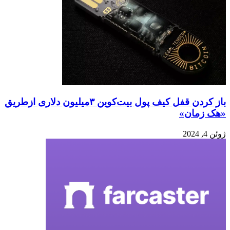
باز کردن قفل کیف پول بیت‌کوین ۳میلیون دلاری ازطریق
«هک زمان»
ژوئن 4, 2024