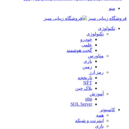
منو
فروشگاه زیبایی سبز
تکنولوژی
تکنولوژی
خودرو
علمی
گجت هوشمند
متاورس
بازی
زمین
رمز ارز
تاریخچه
NFT
بلاک چین
آموزش
php
SQL Server
کامپیوتر
همه
اینترنت و شبکه
بازی