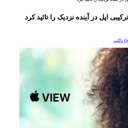
بی اپل در آینده نزدیک را تائید کرد
‫O
پاکت