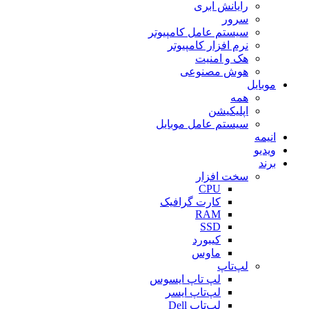
رایانش ابری
سرور
سیستم عامل کامپیوتر
نرم افزار کامپیوتر
هک و امنیت
هوش مصنوعی
موبایل
همه
اپلیکیشن
سیستم عامل موبایل
انیمه
ویدیو
برند
سخت افزار
CPU
کارت گرافیک
RAM
SSD
کیبورد
ماوس
لپ‌تاپ
لپ تاپ ایسوس
لپ‌تاپ ایسر
لپ‌تاپ Dell