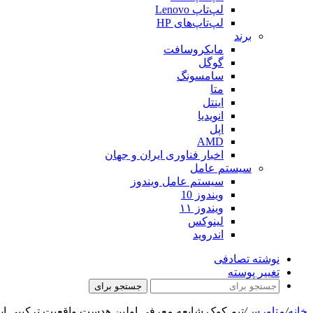
لپ‌تاپ Lenovo
لپ‌تاپ‌های HP
برند
مایکروسافت
گوگل
سامسونگ
متا
اینتل
انویدیا
اپل
AMD
اخبار فناوری ایران و جهان
سیستم عامل
سیستم عامل ویندوز
ویندوز 10
ویندوز ۱۱
لینوکس
اندروید
نوشته تصادفی
تغییر پوسته
جستجو برای
خانه
/
متاورس
/
تیم کوک شایعه معرفی اولین هدست واقعیت ترکیبی اپل در