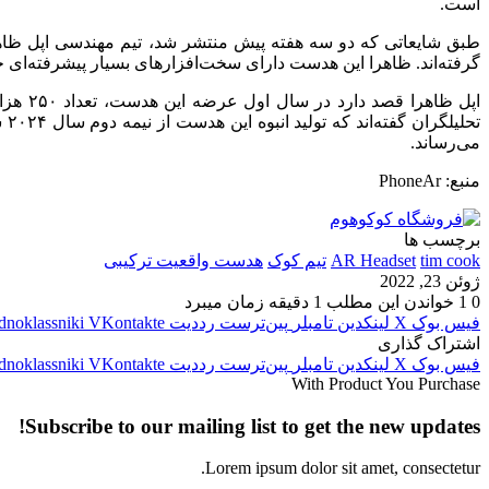
است.
طبق شایعاتی که دو سه هفته پیش منتشر شد، تیم مهندسی اپل ظاهرا ن
گرفته‌اند. ظاهرا این هدست دارای سخت‌افزارهای بسیار پیشرفته‌ای خواهد بود و ق
تح
می‌رساند.
منبع: PhoneAr
برچسب ها
tim cook
AR Headset
تیم کوک
هدست واقعیت ترکیبی
ژوئن 23, 2022
0
1
خواندن این مطلب 1 دقیقه زمان میبرد
فیس بوک
X
لینکدین
‫تامبلر
‫پین‌ترست
‫رددیت
‫VKontakte
dnoklassniki
اشتراک گذاری
فیس بوک
X
لینکدین
‫تامبلر
‫پین‌ترست
‫رددیت
‫VKontakte
dnoklassniki
With Product You Purchase
Subscribe to our mailing list to get the new updates!
Lorem ipsum dolor sit amet, consectetur.