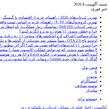
شنبه, آگوست 8 2026
خبر فوری
بهترین لپ‌تاپ‌های 2026 | راهنمای خرید از اقتصادی تا گیمینگ
بهترین کروم‌بوک‌های ۲۰۲۶ | راهنمای خرید بر اساس تست واقعی
بررسی لپ‌تاپ Dell 16S | نمایشگر زیبا، عملکردی که انتظارش رو نداری
چرا و چطور ویندوز ۱۱ هوم رو به پرو آپگرید کنیم؟
مایکروسافت اعتراف کرد اپلیکیشن‌های ویندوز ۱۱ رم زیادی مصرف می‌کنند؛ راه‌حل در راه است
اوبونتو تاچ OTA 2.0 رسماً منتشر شد پشتیبانی از گوشی‌ها و تبلت‌های لینوکسی بیشتر
چرا ویندوز ۱۱ آپدیت‌های اضافه نصب می‌کند؟ اگر این تنظیم را روشن کرده‌اید، مراقب باشید!
۳ تنظیم مهم ویندوز که می‌توانند عملکرد کامپیوتر شما را متحول کنند
آینده اکسل با هوش مصنوعی؛ چگونه Excel و AI هر روز هوشمندتر و نزدیک‌تر می‌شوند؟
گوگل از مدل‌های جدید Gemini رونمایی کرد؛ اما محبوب‌ترین مدل هنوز عرضه نشده است
فیس بوک
X
یوتیوب
اینستاگرام
نوشته تصادفی
سایدبار
جستجو برای