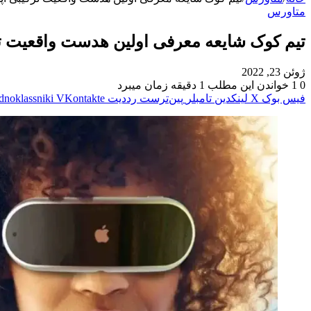
متاورس
تیم کوک شایعه معرفی اولین هدست واقعیت ترکی
ژوئن 23, 2022
0
1
خواندن این مطلب 1 دقیقه زمان میبرد
فیس بوک
X
لینکدین
‫تامبلر
‫پین‌ترست
‫رددیت
‫VKontakte
dnoklassniki