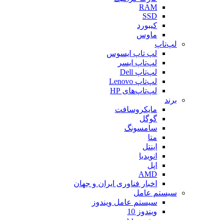
RAM
SSD
کیبورد
ماوس
لپ‌تاپ
لپ تاپ ایسوس
لپ‌تاپ ایسر
لپ‌تاپ Dell
لپ‌تاپ Lenovo
لپ‌تاپ‌های HP
برند
مایکروسافت
گوگل
سامسونگ
متا
اینتل
انویدیا
اپل
AMD
اخبار فناوری ایران و جهان
سیستم عامل
سیستم عامل ویندوز
ویندوز 10