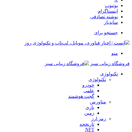
یوتیوب
اینستاگرام
نوشته تصادفی
سایدبار
جستجو برای
منو
فروشگاه زیبایی سبز
تکنولوژی
تکنولوژی
خودرو
علمی
گجت هوشمند
متاورس
بازی
زمین
رمز ارز
تاریخچه
NFT