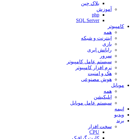
بلاک چین
آموزش
php
SQL Server
کامپیوتر
همه
اینترنت و شبکه
بازی
رایانش ابری
سرور
سیستم عامل کامپیوتر
نرم افزار کامپیوتر
هک و امنیت
هوش مصنوعی
موبایل
همه
اپلیکیشن
سیستم عامل موبایل
انیمه
ویدیو
برند
سخت افزار
CPU
کارت گرافیک