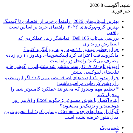
شنبه, آگوست 8 2026
خبر فوری
بهترین لپ‌تاپ‌های 2026 | راهنمای خرید از اقتصادی تا گیمینگ
بهترین کروم‌بوک‌های ۲۰۲۶ | راهنمای خرید بر اساس تست
واقعی
بررسی لپ‌تاپ Dell 16S | نمایشگر زیبا، عملکردی که
انتظارش رو نداری
چرا و چطور ویندوز ۱۱ هوم رو به پرو آپگرید کنیم؟
مایکروسافت اعتراف کرد اپلیکیشن‌های ویندوز ۱۱ رم زیادی
مصرف می‌کنند؛ راه‌حل در راه است
اوبونتو تاچ OTA 2.0 رسماً منتشر شد پشتیبانی از گوشی‌ها و
تبلت‌های لینوکسی بیشتر
چرا ویندوز ۱۱ آپدیت‌های اضافه نصب می‌کند؟ اگر این تنظیم
را روشن کرده‌اید، مراقب باشید!
۳ تنظیم مهم ویندوز که می‌توانند عملکرد کامپیوتر شما را
متحول کنند
آینده اکسل با هوش مصنوعی؛ چگونه Excel و AI هر روز
هوشمندتر و نزدیک‌تر می‌شوند؟
گوگل از مدل‌های جدید Gemini رونمایی کرد؛ اما محبوب‌ترین
مدل هنوز عرضه نشده است
فیس بوک
X