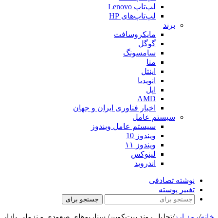
لپ‌تاپ Lenovo
لپ‌تاپ‌های HP
برند
مایکروسافت
گوگل
سامسونگ
متا
اینتل
انویدیا
اپل
AMD
اخبار فناوری ایران و جهان
سیستم عامل
سیستم عامل ویندوز
ویندوز 10
ویندوز ۱۱
لینوکس
اندروید
نوشته تصادفی
تغییر پوسته
جستجو برای
خانه
/
رمز ارز
/
تحلیل روند بیت‌کوین/ سناریوهای صعودی و نزولی بازار