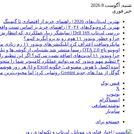
شنبه, آگوست 8 2026
خبر فوری
بهترین لپ‌تاپ‌های 2026 | راهنمای خرید از اقتصادی تا گیمینگ
بهترین کروم‌بوک‌های ۲۰۲۶ | راهنمای خرید بر اساس تست واقعی
بررسی لپ‌تاپ Dell 16S | نمایشگر زیبا، عملکردی که انتظارش رو نداری
چرا و چطور ویندوز ۱۱ هوم رو به پرو آپگرید کنیم؟
مایکروسافت اعتراف کرد اپلیکیشن‌های ویندوز ۱۱ رم زیادی مصرف می‌کنند؛ راه‌حل در راه است
اوبونتو تاچ OTA 2.0 رسماً منتشر شد پشتیبانی از گوشی‌ها و تبلت‌های لینوکسی بیشتر
چرا ویندوز ۱۱ آپدیت‌های اضافه نصب می‌کند؟ اگر این تنظیم را روشن کرده‌اید، مراقب باشید!
۳ تنظیم مهم ویندوز که می‌توانند عملکرد کامپیوتر شما را متحول کنند
آینده اکسل با هوش مصنوعی؛ چگونه Excel و AI هر روز هوشمندتر و نزدیک‌تر می‌شوند؟
گوگل از مدل‌های جدید Gemini رونمایی کرد؛ اما محبوب‌ترین مدل هنوز عرضه نشده است
فیس بوک
X
یوتیوب
اینستاگرام
نوشته تصادفی
سایدبار
جستجو برای