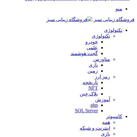
منو
فروشگاه زیبایی سبز
تکنولوژی
تکنولوژی
خودرو
علمی
گجت هوشمند
متاورس
بازی
زمین
رمز ارز
تاریخچه
NFT
بلاک چین
آموزش
php
SQL Server
کامپیوتر
همه
اینترنت و شبکه
بازی