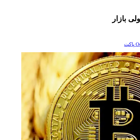
لی بازار
‫O
پاکت