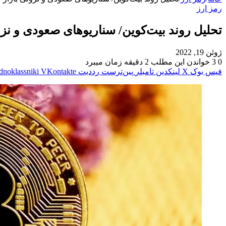
رمز ارز
تحلیل روند بیت‌کوین/ سناریوهای صعودی و نزو
ژوئن 19, 2022
0
3
خواندن این مطلب 2 دقیقه زمان میبرد
فیس بوک
X
لینکدین
‫تامبلر
‫پین‌ترست
‫رددیت
‫VKontakte
dnoklassniki