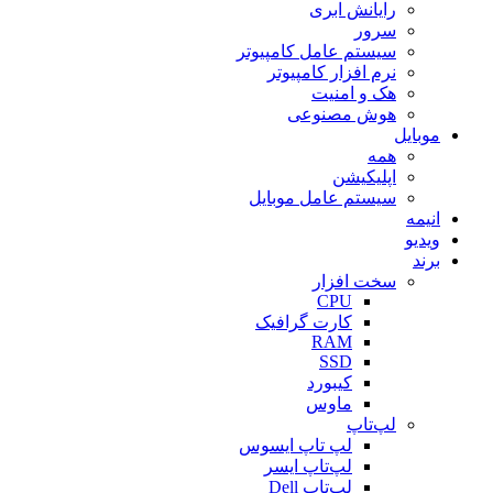
رایانش ابری
سرور
سیستم عامل کامپیوتر
نرم افزار کامپیوتر
هک و امنیت
هوش مصنوعی
موبایل
همه
اپلیکیشن
سیستم عامل موبایل
انیمه
ویدیو
برند
سخت افزار
CPU
کارت گرافیک
RAM
SSD
کیبورد
ماوس
لپ‌تاپ
لپ تاپ ایسوس
لپ‌تاپ ایسر
لپ‌تاپ Dell