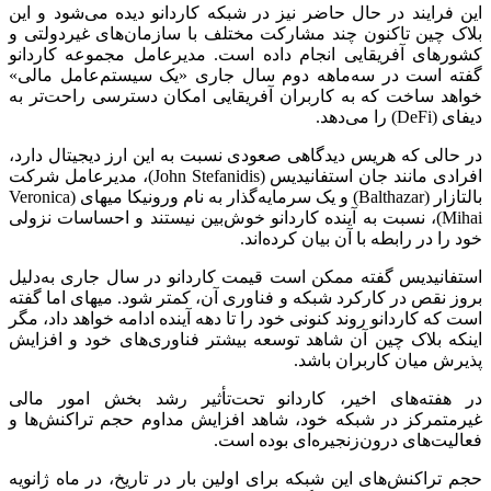
این فرایند در حال حاضر نیز در شبکه کاردانو دیده می‌شود و این
بلاک چین تاکنون چند مشارکت مختلف با سازمان‌های غیردولتی و
کشورهای آفریقایی انجام داده است. مدیرعامل مجموعه کاردانو
گفته است در سه‌ماهه دوم سال جاری «یک سیستم‌عامل مالی»
خواهد ساخت که به کاربران آفریقایی‌ امکان دسترسی راحت‌تر به
دیفای (DeFi) را می‌دهد.
در حالی که هریس دیدگاهی صعودی نسبت به این ارز دیجیتال دارد،
افرادی مانند جان استفانیدیس (John Stefanidis)، مدیرعامل شرکت
بالتازار (Balthazar) و یک سرمایه‌گذار به نام ورونیکا میهای (Veronica
Mihai)، نسبت به آینده کاردانو خوش‌بین نیستند و احساسات نزولی
خود را در رابطه با آن بیان کرده‌اند.
استفانیدیس گفته ممکن است قیمت کاردانو در سال جاری به‌دلیل
بروز نقص در کارکرد شبکه و فناوری آن، کمتر شود. میهای اما گفته
است که کاردانو روند کنونی خود را تا دهه آینده ادامه خواهد داد، مگر
اینکه بلاک چین آن شاهد توسعه بیشتر فناوری‌های خود و افزایش
پذیرش میان کاربران باشد.
در هفته‌های اخیر، کاردانو تحت‌تأثیر رشد بخش امور مالی
غیرمتمرکز در شبکه خود، شاهد افزایش مداوم حجم تراکنش‌ها و
فعالیت‌های درون‌زنجیره‌ای بوده است.
حجم تراکنش‌های این شبکه برای اولین بار در تاریخ، در ماه ژانویه