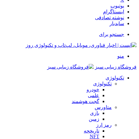
یوتیوب
اینستاگرام
نوشته تصادفی
سایدبار
جستجو برای
منو
فروشگاه زیبایی سبز
تکنولوژی
تکنولوژی
خودرو
علمی
گجت هوشمند
متاورس
بازی
زمین
رمز ارز
تاریخچه
NFT