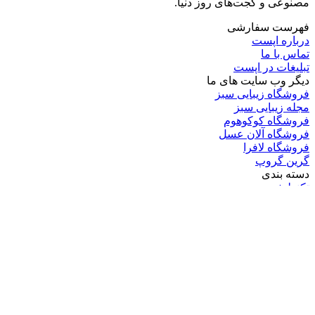
مصنوعی و گجت‌های روز دنیا.
فهرست سفارشی
درباره اپست
تماس با ما
تبلیغات در اپست
دیگر وب سایت های ما
فروشگاه زیبایی سبز
مجله زیبایی سبز
فروشگاه کوکوهوم
فروشگاه آلان عسل
فروشگاه لافرا
گرین گروپ
دسته بندی
تکنولوژی
کامپیوتر
موبایل
انیمه
ویدیو
برندهای محبوب:
مایکروسافت
اپل
گوگل