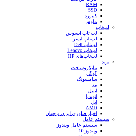
RAM
SSD
کیبورد
ماوس
لپ‌تاپ
لپ تاپ ایسوس
لپ‌تاپ ایسر
لپ‌تاپ Dell
لپ‌تاپ Lenovo
لپ‌تاپ‌های HP
برند
مایکروسافت
گوگل
سامسونگ
متا
اینتل
انویدیا
اپل
AMD
اخبار فناوری ایران و جهان
سیستم عامل
سیستم عامل ویندوز
ویندوز 10