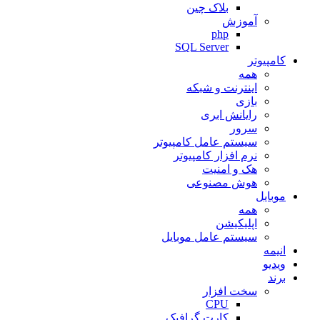
بلاک چین
آموزش
php
SQL Server
کامپیوتر
همه
اینترنت و شبکه
بازی
رایانش ابری
سرور
سیستم عامل کامپیوتر
نرم افزار کامپیوتر
هک و امنیت
هوش مصنوعی
موبایل
همه
اپلیکیشن
سیستم عامل موبایل
انیمه
ویدیو
برند
سخت افزار
CPU
کارت گرافیک