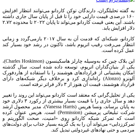
به گفته تحلیلگران، دارندگان توکن کاردانو می‌توانند انتظار افزایش
۱۶۰ درصدی قیمت دارایی خود را تا قبل از پایان سال جاری داشته
باشند. این یعنی قیمت کاردانو می‌تواند تا پایان ۲۰۲۲ تا محدوده ۲.۷۲
دلار افزایش یابد.
کاردانو، شبکه‌ای که قدمت آن به سال ۲۰۱۷ بازمی‌گردد و زمانی
انتظار می‌رفت رقیب اتریوم باشد، تاکنون در رشد خود بسیار کند
عمل کرده است.
این بلاک چین که به‌وسیله چارلز هاسکینسون (Charles Hoskinson)،
یکی از بنیان‌گذاران اتریوم، توسعه داده شده است، سال گذشته
امکان پشتیبانی از قراردادهای هوشمند را با استفاده از هاردفورک
آلونزو (Alonzo) راه‌اندازی کرد و برخلاف دیگر شبکه‌های دارای
قرارداد هوشمند، قیمت آن هنوز از ۳ دلار فراتر نرفته است.
یکی از تحلیل‌گرانی که معتقد است کاردانو می‌تواند این روند را تغییر
دهد و سال جاری را با قیمت بسیار بیشتری از رکورد ۳ دلاری خود
به پایان برساند، ونسا هریس (Vanessa Harris)، مدیر محصول ارشد
شرکت تبلیغاتی پرمیشن (Permission) است. هریس عنوان کرده
است که تمرکز شبکه کاردانو روی «امنیت، صحت الگوریتم و
تمرکززدایی» می‌تواند آن را به یک گزینه بسیار جذاب برای دولت‌های
مردمی و حتی نهادهای غیردولتی تبدیل کند.