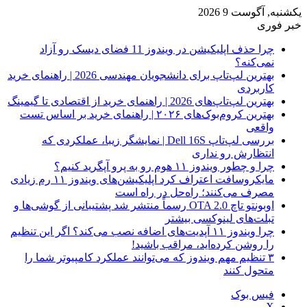
یکشنبه, آگوست 9 2026
خبر فوری
چرا حذف اپلیکیشن در ویندوز 11 فضای دیسک رو آزاد
نمی‌کنه؟
بهترین لپ‌تاپ برای دانشجویان مهندسی 2026 | راهنمای خرید
کاربردی
بهترین لپ‌تاپ‌های 2026 | راهنمای خرید از اقتصادی تا گیمینگ
بهترین کروم‌بوک‌های ۲۰۲۶ | راهنمای خرید بر اساس تست
واقعی
بررسی لپ‌تاپ Dell 16S | نمایشگر زیبا، عملکردی که
انتظارش رو نداری
چرا و چطور ویندوز ۱۱ هوم رو به پرو آپگرید کنیم؟
مایکروسافت اعتراف کرد اپلیکیشن‌های ویندوز ۱۱ رم زیادی
مصرف می‌کنند؛ راه‌حل در راه است
اوبونتو تاچ OTA 2.0 رسماً منتشر شد پشتیبانی از گوشی‌ها و
تبلت‌های لینوکسی بیشتر
چرا ویندوز ۱۱ آپدیت‌های اضافه نصب می‌کند؟ اگر این تنظیم
را روشن کرده‌اید، مراقب باشید!
۳ تنظیم مهم ویندوز که می‌توانند عملکرد کامپیوتر شما را
متحول کنند
فیس بوک
X