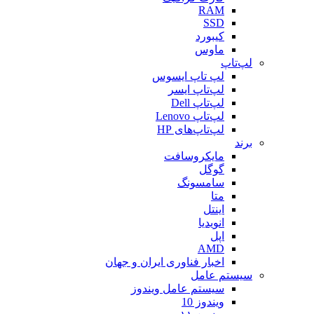
RAM
SSD
کیبورد
ماوس
لپ‌تاپ
لپ تاپ ایسوس
لپ‌تاپ ایسر
لپ‌تاپ Dell
لپ‌تاپ Lenovo
لپ‌تاپ‌های HP
برند
مایکروسافت
گوگل
سامسونگ
متا
اینتل
انویدیا
اپل
AMD
اخبار فناوری ایران و جهان
سیستم عامل
سیستم عامل ویندوز
ویندوز 10