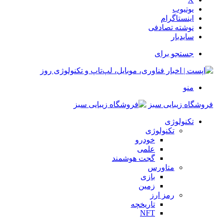
یوتیوب
اینستاگرام
نوشته تصادفی
سایدبار
جستجو برای
منو
فروشگاه زیبایی سبز
تکنولوژی
تکنولوژی
خودرو
علمی
گجت هوشمند
متاورس
بازی
زمین
رمز ارز
تاریخچه
NFT