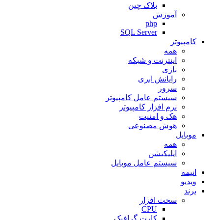
بلاک چین
آموزش
php
SQL Server
کامپیوتر
همه
اینترنت و شبکه
بازی
رایانش ابری
سرور
سیستم عامل کامپیوتر
نرم افزار کامپیوتر
هک و امنیت
هوش مصنوعی
موبایل
همه
اپلیکیشن
سیستم عامل موبایل
انیمه
ویدیو
برند
سخت افزار
CPU
کارت گرافیک