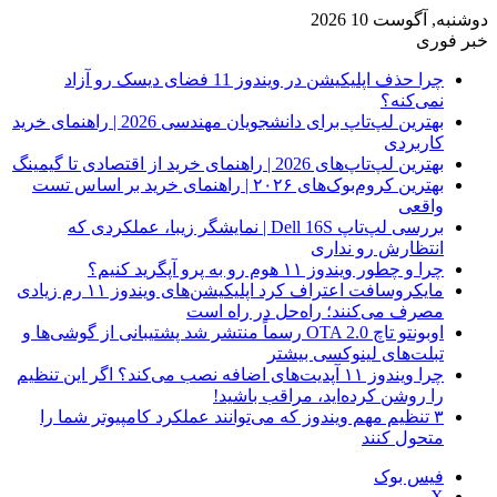
دوشنبه, آگوست 10 2026
خبر فوری
چرا حذف اپلیکیشن در ویندوز 11 فضای دیسک رو آزاد
نمی‌کنه؟
بهترین لپ‌تاپ برای دانشجویان مهندسی 2026 | راهنمای خرید
کاربردی
بهترین لپ‌تاپ‌های 2026 | راهنمای خرید از اقتصادی تا گیمینگ
بهترین کروم‌بوک‌های ۲۰۲۶ | راهنمای خرید بر اساس تست
واقعی
بررسی لپ‌تاپ Dell 16S | نمایشگر زیبا، عملکردی که
انتظارش رو نداری
چرا و چطور ویندوز ۱۱ هوم رو به پرو آپگرید کنیم؟
مایکروسافت اعتراف کرد اپلیکیشن‌های ویندوز ۱۱ رم زیادی
مصرف می‌کنند؛ راه‌حل در راه است
اوبونتو تاچ OTA 2.0 رسماً منتشر شد پشتیبانی از گوشی‌ها و
تبلت‌های لینوکسی بیشتر
چرا ویندوز ۱۱ آپدیت‌های اضافه نصب می‌کند؟ اگر این تنظیم
را روشن کرده‌اید، مراقب باشید!
۳ تنظیم مهم ویندوز که می‌توانند عملکرد کامپیوتر شما را
متحول کنند
فیس بوک
X