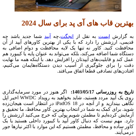
بهترین قاب های آی پد برای سال 2024
به گزارش
اپست
به نقل از
انجگت
،چه
آیپد
شما جدید باشد چه
قدیمی، ارزشش را دارد که با یکی از بهترین کاورهای آیپد از آن
محافظت کنید. کاور نه تنها یک لایه محافظت و دوام اضافی به
دستگاه شما اضافه می‌کند، بلکه می‌تواند به عنوان پایه یا کیبورد هم
عمل کند و قابلیت‌های آیپدتان را افزایش دهد. با اینکه همه ما نهایت
دقت را برای جلوگیری از آسیب دیدن دستگاه‌هایمان می‌کنیم،
افتادن‌های تصادفی قطعا اتفاق می‌افتد.
تاریخ به روزرسانی 1403/05/17:
اگر هنوز در مورد سرمایه‌گذاری
روی یک آیپد مردد هستید، شاید بخواهید به رویداد WWDC اخیر اپل
نگاهی بیندازید و از آنچه در iPadOS 18 در انتظار است هیجان‌زده
شوید. برای کمک به شما در انتخاب بهترین کاور محافظ، ما تحقیق و
آزمایش کرده‌ایم تا مطمئن شویم پولی که خرج می‌کنید ارزشش را
دارد. مهم نیست که دنبال کاور آیپد با کیبورد داخلی هستید یا یک
کاور ساده و محافظ، مطمئن هستیم که این موارد با اکثر نیازها جور
درمی‌آیند.