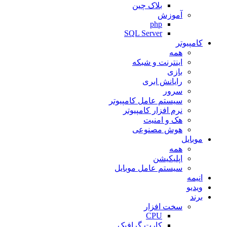
بلاک چین
آموزش
php
SQL Server
کامپیوتر
همه
اینترنت و شبکه
بازی
رایانش ابری
سرور
سیستم عامل کامپیوتر
نرم افزار کامپیوتر
هک و امنیت
هوش مصنوعی
موبایل
همه
اپلیکیشن
سیستم عامل موبایل
انیمه
ویدیو
برند
سخت افزار
CPU
کارت گرافیک