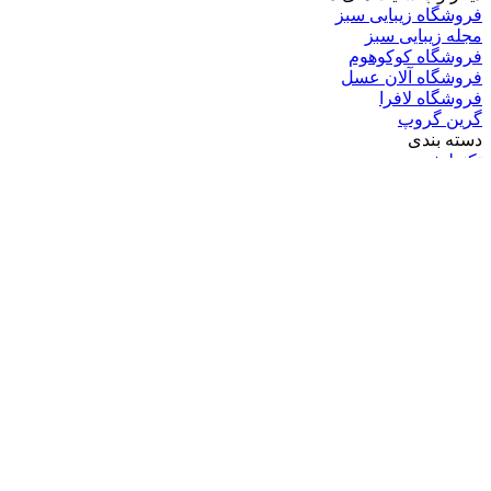
فروشگاه زیبایی سبز
مجله زیبایی سبز
فروشگاه کوکوهوم
فروشگاه آلان عسل
فروشگاه لافرا
گرین گروپ
دسته بندی
تکنولوژی
کامپیوتر
موبایل
انیمه
ویدیو
برندهای محبوب:
مایکروسافت
اپل
گوگل
سامسونگ
لینوکس
متا
آدرس ایمیل خود را وارد کنید
© کپی‌رایت 2026, تمامی حقوق متعلق است به |
گرین گروپ