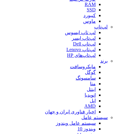
RAM
SSD
کیبورد
ماوس
لپ‌تاپ
لپ تاپ ایسوس
لپ‌تاپ ایسر
لپ‌تاپ Dell
لپ‌تاپ Lenovo
لپ‌تاپ‌های HP
برند
مایکروسافت
گوگل
سامسونگ
متا
اینتل
انویدیا
اپل
AMD
اخبار فناوری ایران و جهان
سیستم عامل
سیستم عامل ویندوز
ویندوز 10