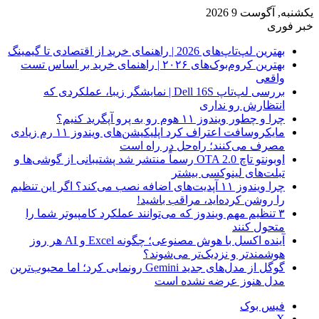
یکشنبه, آگوست 9 2026
خبر فوری
بهترین لپ‌تاپ‌های 2026 | راهنمای خرید از اقتصادی تا گیمینگ
بهترین کروم‌بوک‌های ۲۰۲۶ | راهنمای خرید بر اساس تست
واقعی
بررسی لپ‌تاپ Dell 16S | نمایشگر زیبا، عملکردی که
انتظارش رو نداری
چرا و چطور ویندوز ۱۱ هوم رو به پرو آپگرید کنیم؟
مایکروسافت اعتراف کرد اپلیکیشن‌های ویندوز ۱۱ رم زیادی
مصرف می‌کنند؛ راه‌حل در راه است
اوبونتو تاچ OTA 2.0 رسماً منتشر شد پشتیبانی از گوشی‌ها و
تبلت‌های لینوکسی بیشتر
چرا ویندوز ۱۱ آپدیت‌های اضافه نصب می‌کند؟ اگر این تنظیم
را روشن کرده‌اید، مراقب باشید!
۳ تنظیم مهم ویندوز که می‌توانند عملکرد کامپیوتر شما را
متحول کنند
آینده اکسل با هوش مصنوعی؛ چگونه Excel و AI هر روز
هوشمندتر و نزدیک‌تر می‌شوند؟
گوگل از مدل‌های جدید Gemini رونمایی کرد؛ اما محبوب‌ترین
مدل هنوز عرضه نشده است
فیس بوک
X