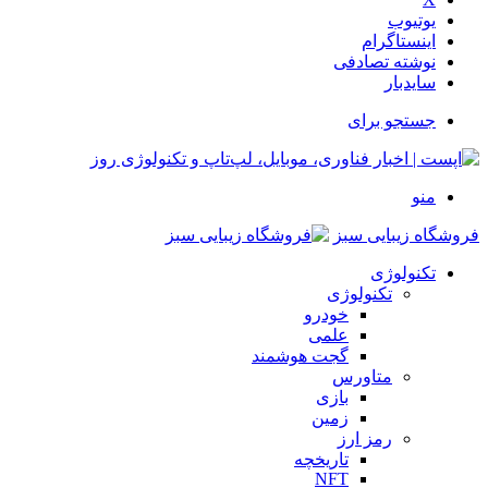
یوتیوب
اینستاگرام
نوشته تصادفی
سایدبار
جستجو برای
منو
فروشگاه زیبایی سبز
تکنولوژی
تکنولوژی
خودرو
علمی
گجت هوشمند
متاورس
بازی
زمین
رمز ارز
تاریخچه
NFT