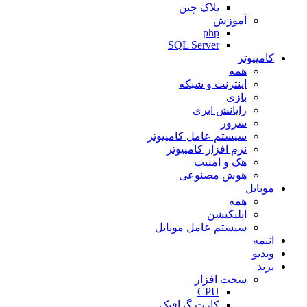
بلاک چین
آموزش
php
SQL Server
کامپیوتر
همه
اینترنت و شبکه
بازی
رایانش ابری
سرور
سیستم عامل کامپیوتر
نرم افزار کامپیوتر
هک و امنیت
هوش مصنوعی
موبایل
همه
اپلیکیشن
سیستم عامل موبایل
انیمه
ویدیو
برند
سخت افزار
CPU
کارت گرافیک