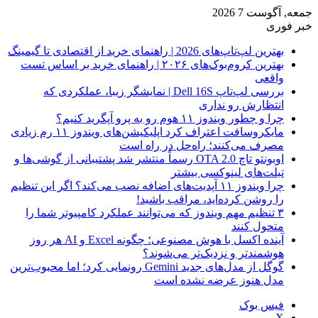
جمعه, آگوست 7 2026
خبر فوری
بهترین لپ‌تاپ‌های 2026 | راهنمای خرید از اقتصادی تا گیمینگ
بهترین کروم‌بوک‌های ۲۰۲۶ | راهنمای خرید بر اساس تست
واقعی
بررسی لپ‌تاپ Dell 16S | نمایشگر زیبا، عملکردی که
انتظارش رو نداری
چرا و چطور ویندوز ۱۱ هوم رو به پرو آپگرید کنیم؟
مایکروسافت اعتراف کرد اپلیکیشن‌های ویندوز ۱۱ رم زیادی
مصرف می‌کنند؛ راه‌حل در راه است
اوبونتو تاچ OTA 2.0 رسماً منتشر شد پشتیبانی از گوشی‌ها و
تبلت‌های لینوکسی بیشتر
چرا ویندوز ۱۱ آپدیت‌های اضافه نصب می‌کند؟ اگر این تنظیم
را روشن کرده‌اید، مراقب باشید!
۳ تنظیم مهم ویندوز که می‌توانند عملکرد کامپیوتر شما را
متحول کنند
آینده اکسل با هوش مصنوعی؛ چگونه Excel و AI هر روز
هوشمندتر و نزدیک‌تر می‌شوند؟
گوگل از مدل‌های جدید Gemini رونمایی کرد؛ اما محبوب‌ترین
مدل هنوز عرضه نشده است
فیس بوک
X