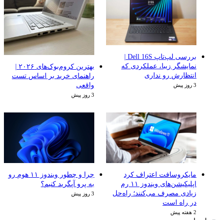
بررسی لپ‌تاپ Dell 16S |
نمایشگر زیبا، عملکردی که
بهترین کروم‌بوک‌های ۲۰۲۶ |
انتظارش رو نداری
راهنمای خرید بر اساس تست
واقعی
3 روز پیش
3 روز پیش
مایکروسافت اعتراف کرد
چرا و چطور ویندوز ۱۱ هوم رو
اپلیکیشن‌های ویندوز ۱۱ رم
به پرو آپگرید کنیم؟
زیادی مصرف می‌کنند؛ راه‌حل
3 روز پیش
در راه است
2 هفته پیش