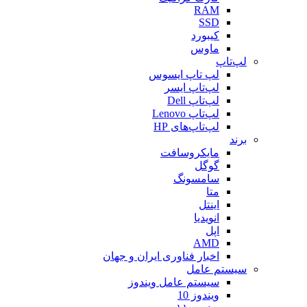
RAM
SSD
کیبورد
ماوس
لپ‌تاپ
لپ تاپ ایسوس
لپ‌تاپ ایسر
لپ‌تاپ Dell
لپ‌تاپ Lenovo
لپ‌تاپ‌های HP
برند
مایکروسافت
گوگل
سامسونگ
متا
اینتل
انویدیا
اپل
AMD
اخبار فناوری ایران و جهان
سیستم عامل
سیستم عامل ویندوز
ویندوز 10