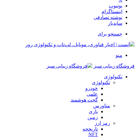
یوتیوب
اینستاگرام
نوشته تصادفی
سایدبار
جستجو برای
منو
فروشگاه زیبایی سبز
تکنولوژی
تکنولوژی
خودرو
علمی
گجت هوشمند
متاورس
بازی
زمین
رمز ارز
تاریخچه
NFT