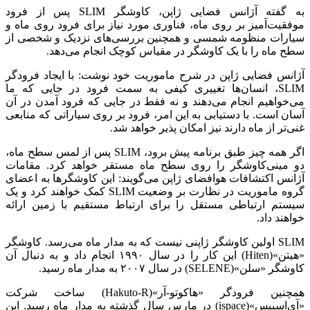
به گفته آژانس فضایی ژاپن، کاوشگر SLIM پس از فرود
موفقیت‌آمیز بر روی ماه، فناوری مورد نیاز برای فرود روی ماه و
سیارات منظومه شمسی و همچنین بررسی‌های نزدیک و شخصی از
سطح ماه را با یک کاوشگر در مقیاس کوچک انجام می‌دهد.
آژانس فضایی ژاپن در شرح ماموریت خود نوشت: با ایجاد فرودگر
SLIM، انسان‌ها تغییری کیفی به سمت فرود در جایی که ما
می‌خواهیم انجام می‌دهند و نه فقط در جایی که فرود آمدن در آن
آسان است. با دستیابی به این امر، فرود بر روی سیاراتی که منابعی
غنی‌تر از ماه دارند نیز امکان پذیر خواهد شد.
اگر همه چیز طبق برنامه پیش برود، SLIM پس از لمس سطح ماه،
دو مینی‌کاوشگر را روی سطح ماه مستقر خواهد کرد. مقامات
آژانس اکتشافات هوافضای ژاپن می‌گویند: این کاوشگرها به اعضای
گروه ماموریت در نظارت بر وضعیت SLIM کمک خواهند کرد و یک
سیستم ارتباطی مستقل را برای ارتباط مستقیم با زمین ارائه
خواهند داد.
SLIM اولین کاوشگر ژاپنی نیست که به مدار ماه می‌رسد. کاوشگر
«هیتن»(Hiten) این کار را در سال ۱۹۹۰ انجام داد و به دنبال آن
کاوشگر «سلن»(SELENE) در سال ۲۰۰۷ به مدار ماه رسید.
همچنین فرودگر «هاکوتو-آر»(Hakuto-R) ساخت شرکت
«آی‌اسپیس»(ispace) در مارس سال گذشته به مدار ماه رسید. این