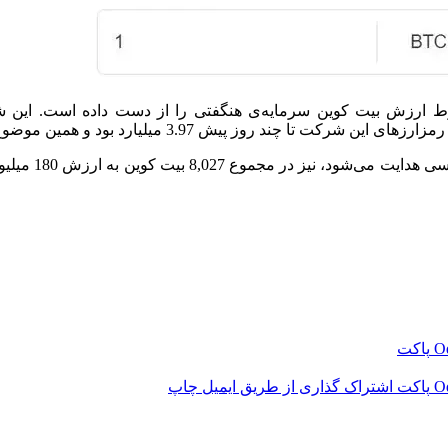
شرکت مایکرواستراتژی (MicroStrategy) نیز با سقوط ارزش بیت کوین سرمایه‌ی هنگفتی ر
شرکت بلاک (ock
‫O
پاکت
‫O
پاکت
اشتراک گذاری از طریق ایمیل
چاپ