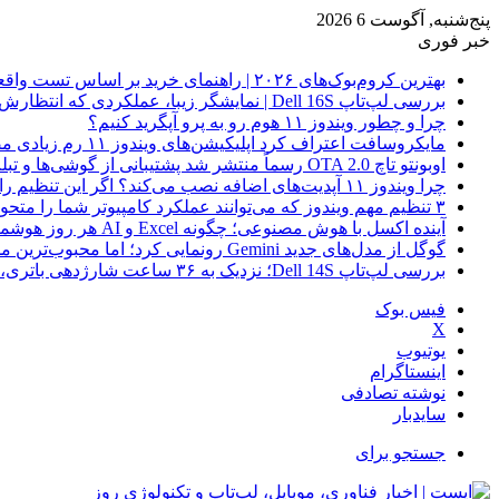
پنج‌شنبه, آگوست 6 2026
خبر فوری
بهترین کروم‌بوک‌های ۲۰۲۶ | راهنمای خرید بر اساس تست واقعی
بررسی لپ‌تاپ Dell 16S | نمایشگر زیبا، عملکردی که انتظارش رو نداری
چرا و چطور ویندوز ۱۱ هوم رو به پرو آپگرید کنیم؟
مایکروسافت اعتراف کرد اپلیکیشن‌های ویندوز ۱۱ رم زیادی مصرف می‌کنند؛ راه‌حل در راه است
اوبونتو تاچ OTA 2.0 رسماً منتشر شد پشتیبانی از گوشی‌ها و تبلت‌های لینوکسی بیشتر
چرا ویندوز ۱۱ آپدیت‌های اضافه نصب می‌کند؟ اگر این تنظیم را روشن کرده‌اید، مراقب باشید!
۳ تنظیم مهم ویندوز که می‌توانند عملکرد کامپیوتر شما را متحول کنند
آینده اکسل با هوش مصنوعی؛ چگونه Excel و AI هر روز هوشمندتر و نزدیک‌تر می‌شوند؟
گوگل از مدل‌های جدید Gemini رونمایی کرد؛ اما محبوب‌ترین مدل هنوز عرضه نشده است
بررسی لپ‌تاپ Dell 14S؛ نزدیک به ۳۶ ساعت شارژدهی باتری، اما با چندین نقطه ضعف
فیس بوک
X
یوتیوب
اینستاگرام
نوشته تصادفی
سایدبار
جستجو برای