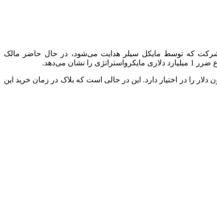
ا از دست داده است. این شرکت که توسط مایکل سیلر هدایت می‌شود، در حال حاضر مالک
Bl)، که توسط مدیرعامل سابق توییتر یعنی جک دورسی هدایت می‌شود، نیز در مجموع 8,027 بیت کوین به ارزش 180 میلیون دلار را در اختیار دارد. این در حالی است که بلاک در زمان خرید این