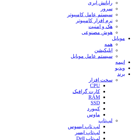
رایانش ابری
سرور
سیستم عامل کامپیوتر
نرم افزار کامپیوتر
هک و امنیت
هوش مصنوعی
موبایل
همه
اپلیکیشن
سیستم عامل موبایل
انیمه
ویدیو
برند
سخت افزار
CPU
کارت گرافیک
RAM
SSD
کیبورد
ماوس
لپ‌تاپ
لپ تاپ ایسوس
لپ‌تاپ ایسر
لپ‌تاپ Dell