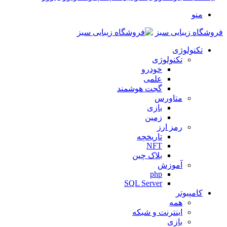
منو
فروشگاه زیبایی سبز
تکنولوژی
تکنولوژی
خودرو
علمی
گجت هوشمند
متاورس
بازی
زمین
رمز ارز
تاریخچه
NFT
بلاک چین
آموزش
php
SQL Server
کامپیوتر
همه
اینترنت و شبکه
بازی