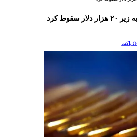
‫O
پاکت