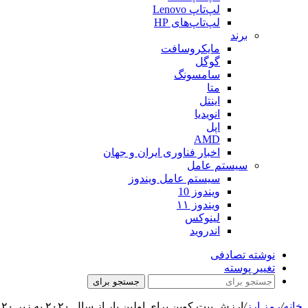
لپ‌تاپ Lenovo
لپ‌تاپ‌های HP
برند
مایکروسافت
گوگل
سامسونگ
متا
اینتل
انویدیا
اپل
AMD
اخبار فناوری ایران و جهان
سیستم عامل
سیستم عامل ویندوز
ویندوز 10
ویندوز ۱۱
لینوکس
اندروید
نوشته تصادفی
تغییر پوسته
جستجو برای
خانه
/
رمز ارز
/
ارزش بیت کوین برای اولین بار از سال ۲۰۲۰ به زیر ۲۰ هزار دلار سقوط کرد