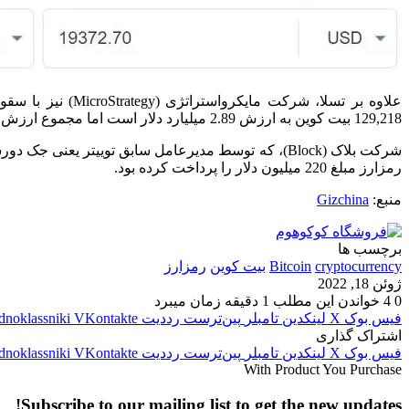
علاوه بر تسلا، 
129,218 بیت کوین به ارزش 2.89 میلیارد دلار است اما مجموع ارزش رمزارزهای این شرکت تا چند روز پیش 3.97 میلیارد بود و همین موضوع ضرر 1 میلیارد دلاری مایکرواستراتژی را نشان می‌دهد.
رمزارز مبلغ 220 میلیون دلار را پرداخت کرده بود.
منبع:
Gizchina
برچسب ها
cryptocurrency
Bitcoin
بیت‌ کوین
رمزارز
ژوئن 18, 2022
0
4
خواندن این مطلب 1 دقیقه زمان میبرد
فیس بوک
X
لینکدین
‫تامبلر
‫پین‌ترست
‫رددیت
‫VKontakte
dnoklassniki
اشتراک گذاری
فیس بوک
X
لینکدین
‫تامبلر
‫پین‌ترست
‫رددیت
‫VKontakte
dnoklassniki
With Product You Purchase
Subscribe to our mailing list to get the new updates!